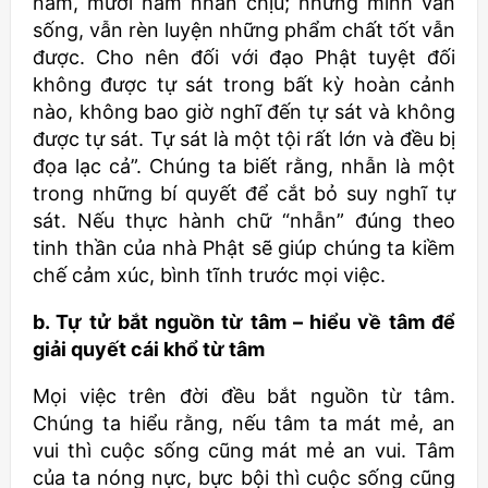
năm, mười năm nhẫn chịu; nhưng mình vẫn
sống, vẫn rèn luyện những phẩm chất tốt vẫn
được. Cho nên đối với đạo Phật tuyệt đối
không được tự sát trong bất kỳ hoàn cảnh
nào, không bao giờ nghĩ đến tự sát và không
được tự sát. Tự sát là một tội rất lớn và đều bị
đọa lạc cả”. Chúng ta biết rằng, nhẫn là một
trong những bí quyết để cắt bỏ suy nghĩ tự
sát. Nếu thực hành chữ “nhẫn” đúng theo
tinh thần của nhà Phật sẽ giúp chúng ta kiềm
chế cảm xúc, bình tĩnh trước mọi việc.
b. Tự tử bắt nguồn từ tâm – hiểu về tâm để
giải quyết cái khổ từ tâm
Mọi việc trên đời đều bắt nguồn từ tâm.
Chúng ta hiểu rằng, nếu tâm ta mát mẻ, an
vui thì cuộc sống cũng mát mẻ an vui. Tâm
của ta nóng nực, bực bội thì cuộc sống cũng