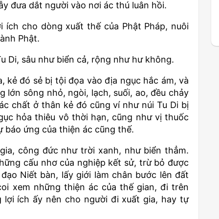
 đưa dắt người vào nơi ác thú luân hồi.
ợi ích cho dòng xuất thế của Phật Pháp, nuôi
hành Phật.
Tu Di, sâu như biển cả, rộng như hư không.
, kẻ đó sẻ bị tội đọa vào địa ngục hắc ám, và
 lớn sông nhỏ, ngòi, lạch, suối, ao, đều chảy
ác chất ở thân kẻ đó cũng ví như núi Tu Di bị
ngục hỏa thiêu vô thời hạn, cũng như vị thuốc
ự báo ứng của thiện ác cũng thế.
 gia, công đức như trời xanh, như biển thẳm.
những cấu nhơ của nghiệp kết sử, trừ bỏ được
 đạo Niết bàn, lấy giới làm chân bước lên đất
coi xem những thiện ác của thế gian, đi trên
lợi ích ấy nên cho người đi xuất gia, hay tự