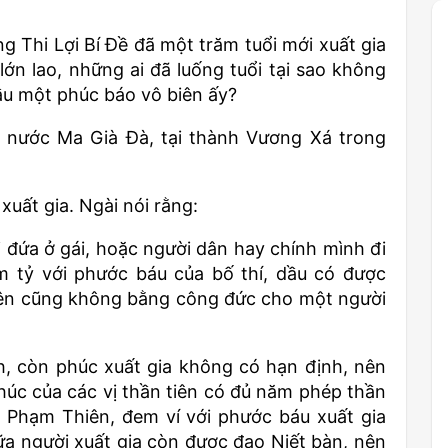
g Thi Lợi Bí Đề đã một trăm tuổi mới xuất gia
ớn lao, những ai đã luống tuổi tại sao không
cầu một phúc báo vô biên ấy?
 nước Ma Già Đà, tại thành Vương Xá trong
uất gia. Ngài nói rằng:
i đứa ở gái, hoặc người dân hay chính mình đi
m tỷ với phước báu của bố thí, dầu có được
hiên cũng không bằng công đức cho một người
nh, còn phúc xuất gia không có hạn định, nên
phúc của các vị thần tiên có đủ năm phép thần
i Phạm Thiên, đem ví với phước báu xuất gia
a người xuất gia còn được đạo Niết bàn, nên