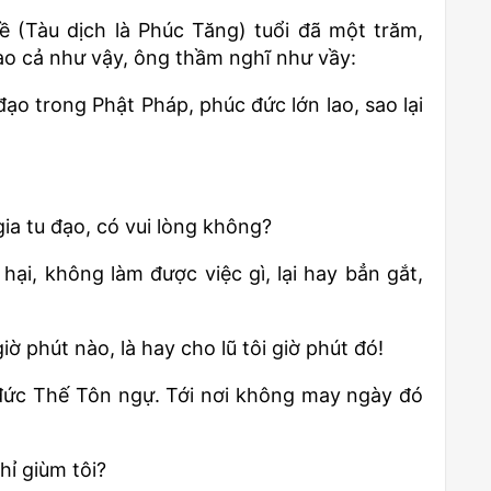
ề (Tàu dịch là Phúc Tăng) tuổi đã một trăm,
cao cả như vậy, ông thầm nghĩ như vầy:
 đạo trong Phật Pháp, phúc đức lớn lao, sao lại
gia tu đạo, có vui lòng không?
hại, không làm được việc gì, lại hay bẳn gắt,
iờ phút nào, là hay cho lũ tôi giờ phút đó!
đức Thế Tôn ngự. Tới nơi không may ngày đó
hỉ giùm tôi?