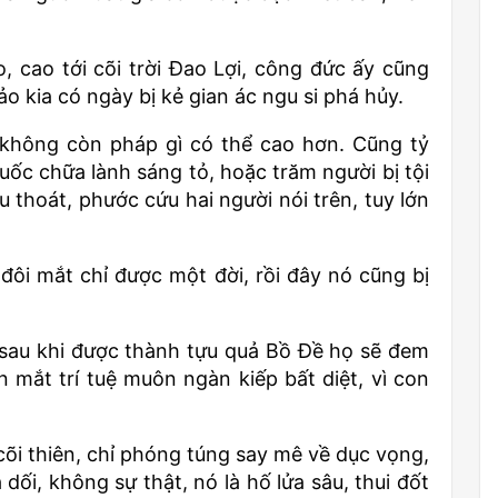
 cao tới cõi trời Đao Lợi, công đức ấy cũng
o kia có ngày bị kẻ gian ác ngu si phá hủy.
không còn pháp gì có thể cao hơn. Cũng tỷ
uốc chữa lành sáng tỏ, hoặc trăm người bị tội
hoát, phước cứu hai người nói trên, tuy lớn
đôi mắt chỉ được một đời, rồi đây nó cũng bị
, sau khi được thành tựu quả Bồ Đề họ sẽ đem
 mắt trí tuệ muôn ngàn kiếp bất diệt, vì con
i thiên, chỉ phóng túng say mê về dục vọng,
dối, không sự thật, nó là hố lửa sâu, thui đốt