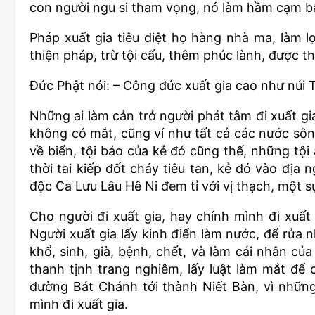
con người ngu si tham vọng, nó làm hầm cạm bẫy
Pháp xuất gia tiêu diệt họ hàng nhà ma, làm l
thiện pháp, trừ tội cấu, thêm phúc lành, được t
Đức Phật nói: – Công đức xuất gia cao như núi 
Những ai làm cản trở người phát tâm đi xuất gia
không có mắt, cũng ví như tất cả các nước sông
về biển, tội báo của kẻ đó cũng thế, những tội 
thời tai kiếp đốt cháy tiêu tan, kẻ đó vào địa 
độc Ca Lưu Lâu Hê Ni đem tỉ với vị thạch, một s
Cho người đi xuất gia, hay chính mình đi xuất
Người xuất gia lấy kinh điển làm nước, để rửa 
khổ, sinh, già, bệnh, chết, và làm cái nhân của
thanh tịnh trang nghiêm, lấy luật làm mắt để 
đường Bát Chánh tới thành Niết Bàn, vì những 
mình đi xuất gia.