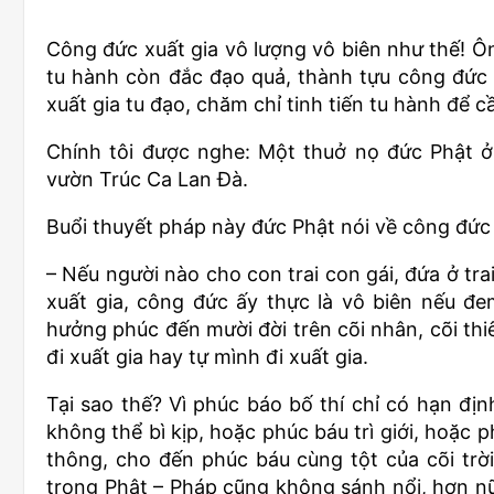
Công đức xuất gia vô lượng vô biên như thế! Ôn
tu hành còn đắc đạo quả, thành tựu công đức l
xuất gia tu đạo, chăm chỉ tinh tiến tu hành để 
Chính tôi được nghe: Một thuở nọ đức Phật ở
vườn Trúc Ca Lan Đà.
Buổi thuyết pháp này đức Phật nói về công đức x
– Nếu người nào cho con trai con gái, đứa ở tra
xuất gia, công đức ấy thực là vô biên nếu đe
hưởng phúc đến mười đời trên cõi nhân, cõi t
đi xuất gia hay tự mình đi xuất gia.
Tại sao thế? Vì phúc báo bố thí chỉ có hạn đị
không thể bì kịp, hoặc phúc báu trì giới, hoặc 
thông, cho đến phúc báu cùng tột của cõi trờ
trong Phật – Pháp cũng không sánh nổi, hơn nữ