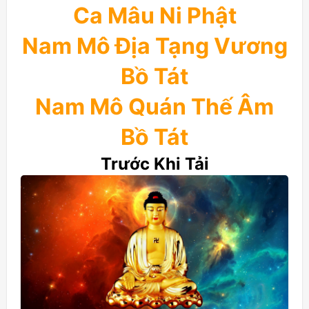
Ca Mâu Ni Phật
Nam Mô Địa Tạng Vương
Bồ Tát
Nam Mô Quán Thế Âm
Bồ Tát
Trước Khi Tải