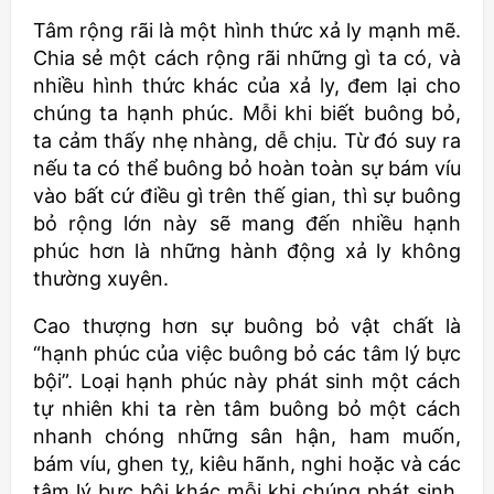
Tâm rộng rãi là một hình thức xả ly mạnh mẽ.
Chia sẻ một cách rộng rãi những gì ta có, và
nhiều hình thức khác của xả ly, đem lại cho
chúng ta hạnh phúc. Mỗi khi biết buông bỏ,
ta cảm thấy nhẹ nhàng, dễ chịu. Từ đó suy ra
nếu ta có thể buông bỏ hoàn toàn sự bám víu
vào bất cứ điều gì trên thế gian, thì sự buông
bỏ rộng lớn này sẽ mang đến nhiều hạnh
phúc hơn là những hành động xả ly không
thường xuyên.
Cao thượng hơn sự buông bỏ vật chất là
“hạnh phúc của việc buông bỏ các tâm lý bực
bội”. Loại hạnh phúc này phát sinh một cách
tự nhiên khi ta rèn tâm buông bỏ một cách
nhanh chóng những sân hận, ham muốn,
bám víu, ghen tỵ, kiêu hãnh, nghi hoặc và các
tâm lý bực bội khác mỗi khi chúng phát sinh.