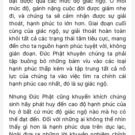
đạt được qua các mức độ giác ngộ. Ở mỗi
mức độ, gánh nặng cuộc đời được giảm nhẹ
đi, và chúng ta sẽ cảm nhận được sự giải
thoát, hạnh phúc to lớn hơn. Giai đoạn cuối
cùng của giác ngộ, sự giải thoát hoàn toàn
khỏi tất cả các trạng thái tâm tiêu cực, mang
đến cho ta nguồn hạnh phúc tuyệt vời, không
gián đoạn. Đức Phật khuyên chúng ta phải
tập buông bỏ những bám víu vào các loại
hạnh phúc thấp kém và tập trung tất cả nỗ
lực của chúng ta vào việc tìm ra chính cái
hạnh phúc cao nhất, đó là sự giác ngộ.
Nhưng Đức Phật cũng khuyến khích chúng
sinh hãy phát huy đến cao độ hạnh phúc của
họ ở bất cứ mức độ giác ngộ nào mà họ có
thể đạt đến. Đối với những ai không thể nhìn
thấy gì hơn là hạnh phúc dựa trên dục lạc,
Ngài đưa ra những lời khuyên nghiêm chỉnh