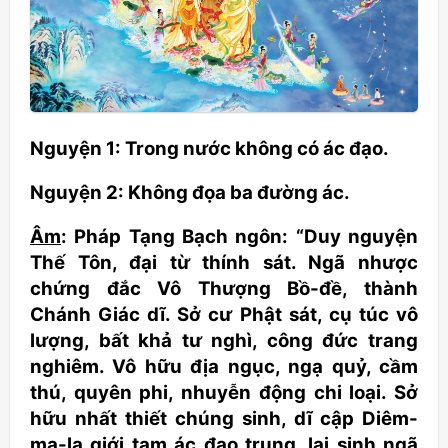
Nguyện 1: Trong nước không có ác đạo.
Nguyện 2: Không đọa ba đường ác.
Âm
: Pháp Tạng Bạch ngôn: “Duy nguyện
Thế Tôn, đại từ thính sát. Ngã nhược
chứng đắc Vô Thượng Bồ-đề, thành
Chánh Giác dĩ. Sở cư Phật sát, cụ túc vô
lượng, bất khả tư nghì, công đức trang
nghiêm. Vô hữu địa ngục, ngạ quỷ, cầm
thú, quyên phi, nhuyễn động chi loại. Sở
hữu nhất thiết chúng sinh, dĩ cập Diêm-
ma-la giới tam ác đạo trung, lai sinh ngã