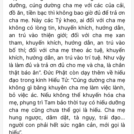
dưỡng, cúng dường cha mẹ với các của cải,
đồ ăn, tiền bạc thì không bao giờ đủ để trả ơn
cha mẹ. Này các Tỷ kheo, ai đối với cha mẹ
không có lòng tin, khuyến khích, hướng dẫn,
an trú vào thiện giới; đối với cha mẹ xan
tham, khuyến khích, hướng dẫn, an trú vào
bố thí; đối với cha mẹ theo ác tuệ, khuyến
khích, hướng dẫn, an trú vào trí tuệ. Như vậy
là làm đủ và trả ơn đủ cho mẹ và cha, là chân
thật báo ân”. Đức Phật còn dạy thêm về hiếu
đạo trong kinh Hiếu Tử: “Cúng dường cha mẹ
không gì bằng khuyên cha mẹ làm việc lành,
bỏ việc ác. Nếu không thể khuyến hóa cha
mẹ, phụng trì Tam bảo thời tuy có hiếu dưỡng
cha mẹ cũng chưa thể gọi là hiếu. Cha mẹ
hung ngược, dâm dật, tà ngụy, trái đạo…
người con phải hết sức ngăn cản, mới gọi là
hiếu”.