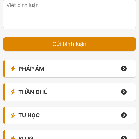
PHÁP ÂM
THẦN CHÚ
TU HỌC
BLOG