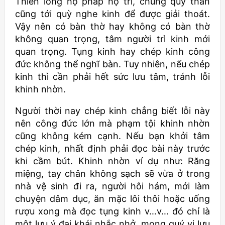
Thiên long hộ pháp hộ trì, chúng quỷ thần
cũng tới quỳ nghe kinh để được giải thoát.
Vậy nên có bàn thờ hay không có bàn thờ
không quan trọng, tâm người trì kinh mới
quan trọng. Tụng kinh hay chép kinh công
đức không thể nghĩ bàn. Tuy nhiên, nếu chép
kinh thì cần phải hết sức lưu tâm, tránh lỗi
khinh nhờn.
Người thời nay chép kinh chẳng biết lỗi này
nên công đức lớn mà phạm tội khinh nhờn
cũng không kém cạnh. Nếu bạn khởi tâm
chép kinh, nhất định phải đọc bài này trước
khi cầm bút. Khinh nhờn ví dụ như: Răng
miệng, tay chân không sạch sẽ vừa ở trong
nhà vệ sinh đi ra, người hôi hám, mới làm
chuyện dâm dục, ăn mặc lôi thôi hoặc uống
rượu xong mà đọc tụng kinh v…v… đó chỉ là
một lưu ý đại khái nhắc nhở, mong quý vị lưu