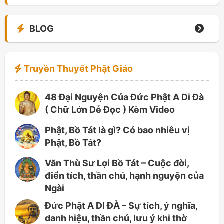
BLOG
Truyền Thuyết Phật Giáo
48 Đại Nguyện Của Đức Phật A Di Đà
( Chữ Lớn Dễ Đọc ) Kèm Video
Phật, Bồ Tát là gì? Có bao nhiêu vị
Phật, Bồ Tát?
Văn Thù Sư Lợi Bồ Tát – Cuộc đời,
điển tích, thần chú, hạnh nguyện của
Ngài
Đức Phật A DI ĐÀ – Sự tích, ý nghĩa,
danh hiệu, thần chú, lưu ý khi thờ