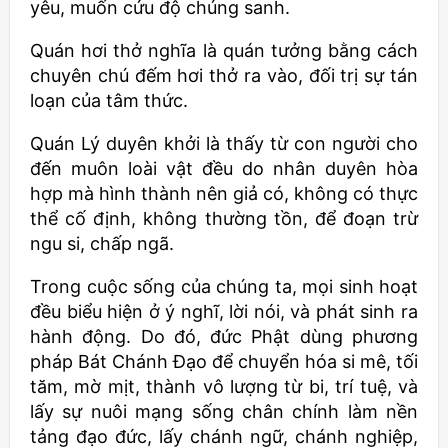
yêu, muốn cứu độ chúng sanh.
Quán hơi thở nghĩa là quán tưởng bằng cách
chuyên chú đếm hơi thở ra vào, đối trị sự tán
loạn của tâm thức.
Quán Lý duyên khởi là thấy từ con người cho
đến muôn loài vật đều do nhân duyên hòa
hợp mà hình thành nên giả có, không có thực
thể cố định, không thường tồn, để đoạn trừ
ngu si, chấp ngã.
Trong cuộc sống của chúng ta, mọi sinh hoạt
đều biểu hiện ở ý nghĩ, lời nói, và phát sinh ra
hành động. Do đó, đức Phật dùng phương
pháp Bát Chánh Đạo để chuyển hóa si mê, tối
tăm, mờ mịt, thành vô lượng từ bi, trí tuệ, và
lấy sự nuôi mạng sống chân chính làm nền
tảng đạo đức, lấy chánh ngữ, chánh nghiệp,