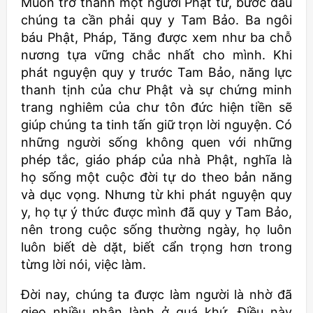
Muốn trở thành một người Phật tử, bước đầu
chúng ta cần phải quy y Tam Bảo. Ba ngôi
báu Phật, Pháp, Tăng được xem như ba chỗ
nương tựa vững chắc nhất cho mình. Khi
phát nguyện quy y trước Tam Bảo, năng lực
thanh tịnh của chư Phật và sự chứng minh
trang nghiêm của chư tôn đức hiện tiền sẽ
giúp chúng ta tinh tấn giữ trọn lời nguyện. Có
những người sống không quen với những
phép tắc, giáo pháp của nhà Phật, nghĩa là
họ sống một cuộc đời tự do theo bản năng
và dục vọng. Nhưng từ khi phát nguyện quy
y, họ tự ý thức được mình đã quy y Tam Bảo,
nên trong cuộc sống thường ngày, họ luôn
luôn biết dè dặt, biết cẩn trọng hơn trong
từng lời nói, việc làm.
Đời nay, chúng ta được làm người là nhờ đã
gieo nhiều nhân lành ở quá khứ. Điều này