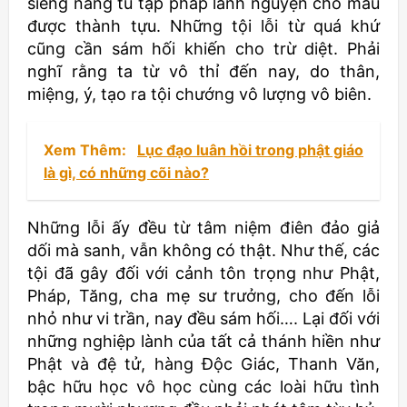
siêng năng tu tập pháp lành nguyện cho mau
được thành tựu. Những tội lỗi từ quá khứ
cũng cần sám hối khiến cho trừ diệt. Phải
nghĩ rằng ta từ vô thỉ đến nay, do thân,
miệng, ý, tạo ra tội chướng vô lượng vô biên.
Xem Thêm:
Lục đạo luân hồi trong phật giáo
là gì, có những cõi nào?
Những lỗi ấy đều từ tâm niệm điên đảo giả
dối mà sanh, vẫn không có thật. Như thế, các
tội đã gây đối với cảnh tôn trọng như Phật,
Pháp, Tăng, cha mẹ sư trưởng, cho đến lỗi
nhỏ như vi trần, nay đều sám hối…. Lại đối với
những nghiệp lành của tất cả thánh hiền như
Phật và đệ tử, hàng Ðộc Giác, Thanh Văn,
bậc hữu học vô học cùng các loài hữu tình