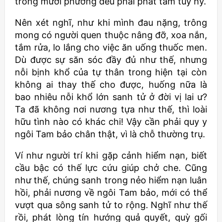
trong mười phương đều phải phát tâm tùy hỷ.
Nên xét nghĩ, như khi mình đau nặng, trông
mong có người quen thuộc nâng đỡ, xoa nắn,
tắm rửa, lo lắng cho việc ăn uống thuốc men.
Dù được sự săn sóc đầy đủ như thế, nhưng
nỗi bịnh khổ của tự thân trong hiện tại còn
không ai thay thế cho được, huống nữa là
bao nhiêu nỗi khổ lớn sanh tử ở đời vị lai ư?
Ta đã không nơi nương tựa như thế, thì loài
hữu tình nào có khác chi! Vậy cần phải quy y
ngôi Tam bảo chân thật, vì là chỗ thường trụ.
Ví như người trí khi gặp cảnh hiểm nạn, biết
cầu bậc có thế lực cứu giúp chở che. Cũng
như thế, chúng sanh trong nẻo hiểm nạn luân
hồi, phải nương về ngôi Tam bảo, mới có thể
vượt qua sông sanh tử to rộng. Nghĩ như thế
rồi, phát lòng tín hướng quả quyết, quỳ gối