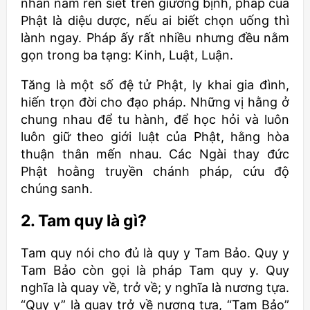
nhân nằm rên siết trên giường bịnh, pháp của
Phật là diệu dược, nếu ai biết chọn uống thì
lành ngay. Pháp ấy rất nhiều nhưng đều nằm
gọn trong ba tạng: Kinh, Luật, Luận.
Tăng là một số đệ tử Phật, ly khai gia đình,
hiến trọn đời cho đạo pháp. Những vị hằng ở
chung nhau để tu hành, để học hỏi và luôn
luôn giữ theo giới luật của Phật, hằng hòa
thuận thân mến nhau. Các Ngài thay đức
Phật hoằng truyền chánh pháp, cứu độ
chúng sanh.
2. Tam quy là gì?
Tam quy nói cho đủ là quy y Tam Bảo. Quy y
Tam Bảo còn gọi là pháp Tam quy y. Quy
nghĩa là quay về, trở về; y nghĩa là nương tựa.
“Quy y” là quay trở về nương tựa, “Tam Bảo”