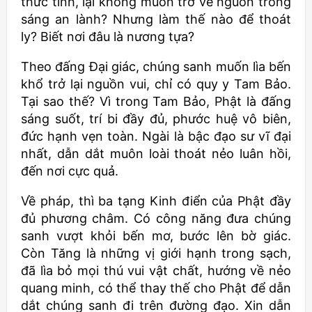
thức tỉnh, lại không muốn trở về nguồn trong
sáng an lành? Nhưng làm thế nào để thoát
ly? Biết nơi đâu là nương tựa?
Theo đấng Ðại giác, chúng sanh muốn lìa bến
khổ trở lại nguồn vui, chỉ có quy y Tam Bảo.
Tại sao thế? Vì trong Tam Bảo, Phật là đấng
sáng suốt, trí bi đầy đủ, phước huệ vô biên,
đức hạnh vẹn toàn. Ngài là bậc đạo sư vĩ đại
nhất, dẫn dắt muôn loài thoát nẻo luân hồi,
đến nơi cực quả.
Về pháp, thì ba tạng Kinh điển của Phật đầy
đủ phương châm. Có công năng đưa chúng
sanh vượt khỏi bến mơ, bước lên bờ giác.
Còn Tăng là những vị giới hạnh trong sạch,
đã lìa bỏ mọi thú vui vật chất, hướng về nẻo
quang minh, có thể thay thế cho Phật để dẫn
dắt chúng sanh đi trên đường đạo. Xin dẫn