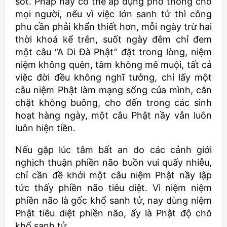
sót. Pháp nầy có thể áp dụng phổ thông cho
mọi người, nếu vì việc lớn sanh tử thì công
phu cần phải khẩn thiết hơn, mỗi ngày trừ hai
thời khoá kể trên, suốt ngày đêm chỉ đem
một câu “A Di Đà Phật” đặt trong lòng, niệm
niệm không quên, tâm không mê muội, tất cả
việc đời đều không nghĩ tưởng, chỉ lấy một
câu niệm Phật làm mạng sống của mình, cắn
chặt không buông, cho đến trong các sinh
hoạt hàng ngày, một câu Phật nầy vẫn luôn
luôn hiện tiền.
Nếu gặp lúc tâm bất an do các cảnh giới
nghịch thuận phiền não buồn vui quấy nhiễu,
chỉ cần đề khởi một câu niệm Phật nầy lập
tức thấy phiền não tiêu diệt. Vì niệm niệm
phiền não là gốc khổ sanh tử, nay dùng niệm
Phật tiêu diệt phiền não, ấy là Phật độ chỗ
khổ sanh tử.