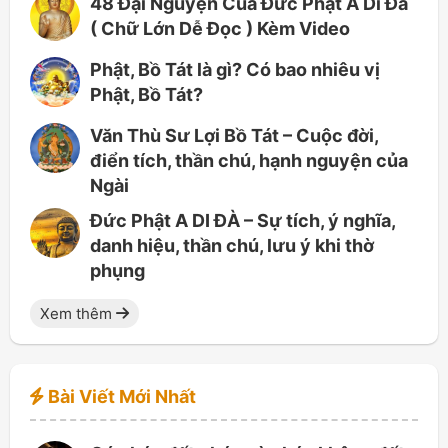
48 Đại Nguyện Của Đức Phật A Di Đà
( Chữ Lớn Dễ Đọc ) Kèm Video
Phật, Bồ Tát là gì? Có bao nhiêu vị
Phật, Bồ Tát?
Văn Thù Sư Lợi Bồ Tát – Cuộc đời,
điển tích, thần chú, hạnh nguyện của
Ngài
Đức Phật A DI ĐÀ – Sự tích, ý nghĩa,
danh hiệu, thần chú, lưu ý khi thờ
phụng
Xem thêm
Bài Viết Mới Nhất