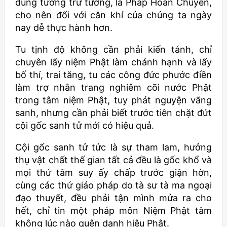
dùng tưởng trừ tưởng, là Pháp Hoán Chuyển,
cho nên đối với căn khí của chúng ta ngày
nay dễ thực hành hơn.
Tu tịnh độ không cần phải kiến tánh, chỉ
chuyên lấy niệm Phật làm chánh hạnh và lấy
bố thí, trai tăng, tu các công đức phước điền
làm trợ nhân trang nghiêm cõi nước Phật
trong tâm niệm Phật, tuy phát nguyện vãng
sanh, nhưng cần phải biết trước tiên chặt đứt
cội gốc sanh tử mới có hiệu quả.
Cội gốc sanh tử tức là sự tham lam, hưởng
thụ vật chất thế gian tất cả đều là gốc khổ và
mọi thứ tâm suy ấy chấp trước giận hờn,
cùng các thứ giáo pháp do tà sư tà ma ngoại
đạo thuyết, đều phải tận mình mửa ra cho
hết, chỉ tin một pháp môn Niệm Phật tâm
không lúc nào quên danh hiệu Phật.