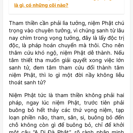
là gì, có những cõi nào?
Tham thiền cần phải lìa tưởng, niệm Phật chú
trọng vào chuyên tưởng, vì chúng sanh từ lâu
nay chìm trong vọng tưởng, đây là lấy độc trị
độc, là pháp hoán chuyển mà thôi. Cho nên
thâm cứu khó ngộ, niệm Phật dễ thành. Nếu
tâm thiết tha muốn giải quyết xong việc lớn
sanh tử, đem tâm tham cứu đổi thành tâm
niệm Phật, thì lo gì một đời nầy không liễu
thoát sanh tử?
Niệm Phật tức là tham thiền không phải hai
pháp, ngay lúc niệm Phật, trước tiên phải
buông bỏ hết thảy các thứ vọng niệm, tạp
loạn phiền não, tham, sân, si, buông bỏ đến
chỗ không còn gì để buông bỏ, chỉ để khởi
một câu “A Di Đà Phật”, rõ rành phân minh