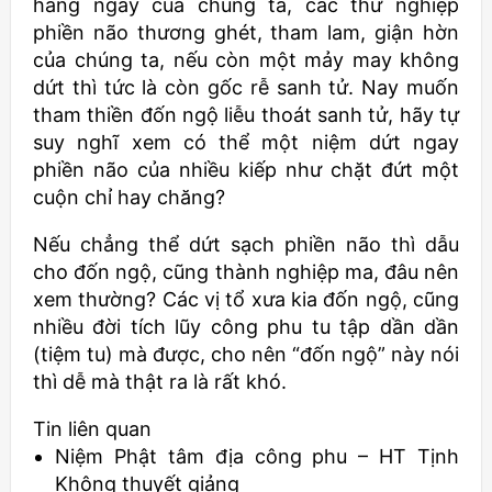
hàng ngày của chúng ta, các thứ nghiệp
phiền não thương ghét, tham lam, giận hờn
của chúng ta, nếu còn một mảy may không
dứt thì tức là còn gốc rễ sanh tử. Nay muốn
tham thiền đốn ngộ liễu thoát sanh tử, hãy tự
suy nghĩ xem có thể một niệm dứt ngay
phiền não của nhiều kiếp như chặt đứt một
cuộn chỉ hay chăng?
Nếu chẳng thể dứt sạch phiền não thì dẫu
cho đốn ngộ, cũng thành nghiệp ma, đâu nên
xem thường? Các vị tổ xưa kia đốn ngộ, cũng
nhiều đời tích lũy công phu tu tập dần dần
(tiệm tu) mà được, cho nên “đốn ngộ” này nói
thì dễ mà thật ra là rất khó.
Tin liên quan
Niệm Phật tâm địa công phu – HT Tịnh
Không thuyết giảng