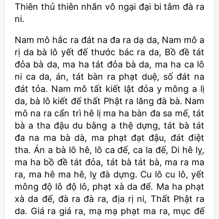
Thiên thủ thiên nhãn vô ngại đại bi tâm đà ra
ni.
Nam mô hắc ra đát na đa ra dạ da, Nam mô a
rị da bà lô yết đế thước bác ra da, Bồ đề tát
đỏa bà da, ma ha tát đỏa bà da, ma ha ca lô
ni ca da, án, tát bàn ra phạt duệ, số đát na
đát tỏa. Nam mô tất kiết lật đỏa y mông a lị
da, bà lô kiết đế thất Phật ra lăng đà bà. Nam
mô na ra cẩn trì hê lị ma ha bàn đa sa mế, tát
bà a tha đậu du bằng a thệ dựng, tát bà tát
đa na ma bà dà, ma phạt đạt đậu, đát điệt
tha. Án a bà lô hê, lô ca đế, ca la đế, Di hê lỵ,
ma ha bồ đề tát đỏa, tát bà tát bà, ma ra ma
ra, ma hê ma hê, lỵ đà dựng. Cu lô cu lô, yết
mông độ lô độ lô, phạt xà da đế. Ma ha phạt
xà da đế, đà ra đà ra, địa rị ni, Thất Phật ra
da. Giá ra giá ra, mạ mạ phạt ma ra, mục đế