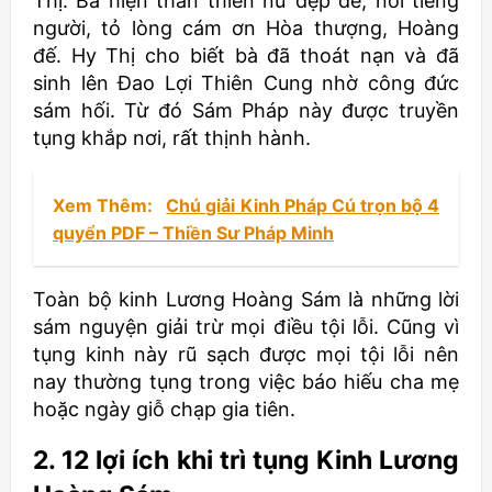
Thị. Bà hiện thân thiên nữ đẹp đẽ, nói tiếng
người, tỏ lòng cám ơn Hòa thượng, Hoàng
đế. Hy Thị cho biết bà đã thoát nạn và đã
sinh lên Đao Lợi Thiên Cung nhờ công đức
sám hối. Từ đó Sám Pháp này được truyền
tụng khắp nơi, rất thịnh hành.
Xem Thêm:
Chú giải Kinh Pháp Cú trọn bộ 4
quyển PDF – Thiền Sư Pháp Minh
Toàn bộ kinh Lương Hoàng Sám là những lời
sám nguyện giải trừ mọi điều tội lỗi. Cũng vì
tụng kinh này rũ sạch được mọi tội lỗi nên
nay thường tụng trong việc báo hiếu cha mẹ
hoặc ngày giỗ chạp gia tiên.
2. 12 lợi ích khi trì tụng Kinh Lương