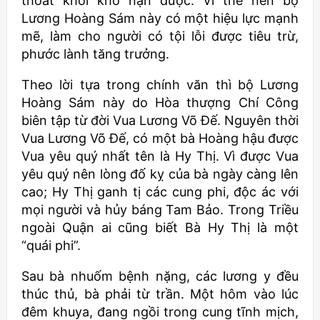
thoát khỏi khổ nạn được. Vì thế nên bộ
Lương Hoàng Sám này có một hiệu lực mạnh
mẽ, làm cho người có tội lỗi được tiêu trừ,
phước lành tăng trưởng.
Theo lời tựa trong chính văn thì bộ Lương
Hoàng Sám này do Hòa thượng Chí Công
biên tập từ đời Vua Lương Võ Đế. Nguyên thời
Vua Lương Võ Đế, có một bà Hoàng hậu được
Vua yêu quý nhất tên là Hy Thị. Vì được Vua
yêu quý nên lòng đố kỵ của bà ngày càng lên
cao; Hy Thị ganh tị các cung phi, độc ác với
mọi người và hủy báng Tam Bảo. Trong Triều
ngoài Quận ai cũng biết Bà Hy Thị là một
“quái phi”.
Sau bà nhuốm bệnh nặng, các lương y đều
thúc thủ, bà phải từ trần. Một hôm vào lúc
đêm khuya, đang ngồi trong cung tĩnh mịch,