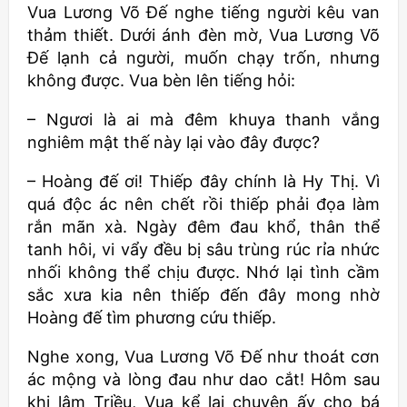
Vua Lương Võ Đế nghe tiếng người kêu van
thảm thiết. Dưới ánh đèn mờ, Vua Lương Võ
Đế lạnh cả người, muốn chạy trốn, nhưng
không được. Vua bèn lên tiếng hỏi:
– Ngươi là ai mà đêm khuya thanh vắng
nghiêm mật thế này lại vào đây được?
– Hoàng đế ơi! Thiếp đây chính là Hy Thị. Vì
quá độc ác nên chết rồi thiếp phải đọa làm
rắn mãn xà. Ngày đêm đau khổ, thân thể
tanh hôi, vi vẩy đều bị sâu trùng rúc rỉa nhức
nhối không thể chịu được. Nhớ lại tình cầm
sắc xưa kia nên thiếp đến đây mong nhờ
Hoàng đế tìm phương cứu thiếp.
Nghe xong, Vua Lương Võ Đế như thoát cơn
ác mộng và lòng đau như dao cắt! Hôm sau
khi lâm Triều, Vua kể lại chuyện ấy cho bá