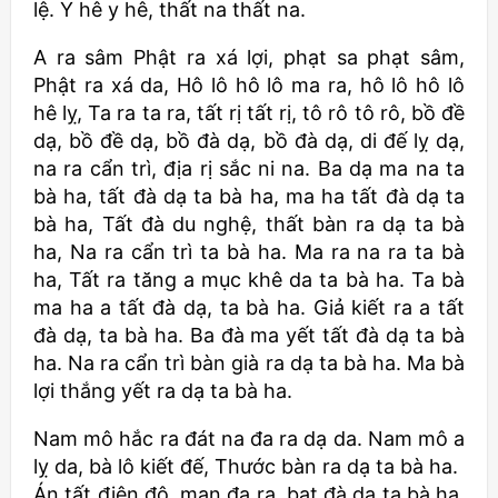
lệ. Y hê y hê, thất na thất na.
A ra sâm Phật ra xá lợi, phạt sa phạt sâm,
Phật ra xá da, Hô lô hô lô ma ra, hô lô hô lô
hê lỵ, Ta ra ta ra, tất rị tất rị, tô rô tô rô, bồ đề
dạ, bồ đề dạ, bồ đà dạ, bồ đà dạ, di đế lỵ dạ,
na ra cẩn trì, địa rị sắc ni na. Ba dạ ma na ta
bà ha, tất đà dạ ta bà ha, ma ha tất đà dạ ta
bà ha, Tất đà du nghệ, thất bàn ra dạ ta bà
ha, Na ra cẩn trì ta bà ha. Ma ra na ra ta bà
ha, Tất ra tăng a mục khê da ta bà ha. Ta bà
ma ha a tất đà dạ, ta bà ha. Giả kiết ra a tất
đà dạ, ta bà ha. Ba đà ma yết tất đà dạ ta bà
ha. Na ra cẩn trì bàn già ra dạ ta bà ha. Ma bà
lợi thắng yết ra dạ ta bà ha.
Nam mô hắc ra đát na đa ra dạ da. Nam mô a
lỵ da, bà lô kiết đế, Thước bàn ra dạ ta bà ha.
Án tất điện đô, mạn đa ra, bạt đà da ta bà ha.