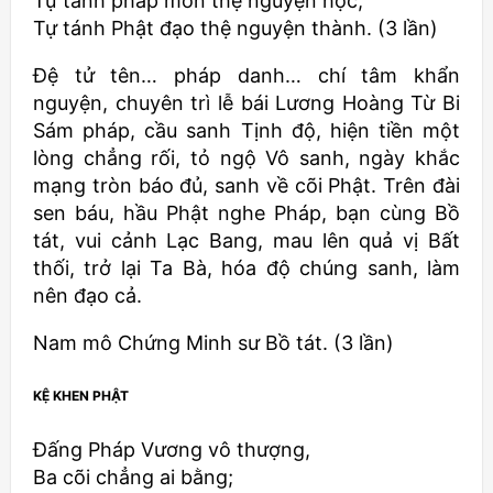
Tự tánh pháp môn thệ nguyện học,
Tự tánh Phật đạo thệ nguyện thành. (3 lần)
Ðệ tử tên… pháp danh… chí tâm khẩn
nguyện, chuyên trì lễ bái Lương Hoàng Từ Bi
Sám pháp, cầu sanh Tịnh độ, hiện tiền một
lòng chẳng rối, tỏ ngộ Vô sanh, ngày khắc
mạng tròn báo đủ, sanh về cõi Phật. Trên đài
sen báu, hầu Phật nghe Pháp, bạn cùng Bồ
tát, vui cảnh Lạc Bang, mau lên quả vị Bất
thối, trở lại Ta Bà, hóa độ chúng sanh, làm
nên đạo cả.
Nam mô Chứng Minh sư Bồ tát. (3 lần)
KỆ KHEN PHẬT
Ðấng Pháp Vương vô thượng,
Ba cõi chẳng ai bằng;