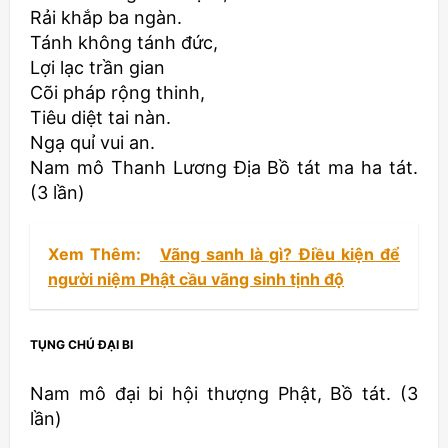
Rải khắp ba ngàn.
Tánh không tánh đức,
Lợi lạc trần gian
Cõi pháp rộng thinh,
Tiêu diệt tai nàn.
Ngạ quỉ vui an.
Nam mô Thanh Lương Ðịa Bồ tát ma ha tát.
(3 lần)
Xem Thêm:
Vãng sanh là gì? Điều kiện để
người niệm Phật cầu vãng sinh tịnh độ
TỤNG CHÚ ÐẠI BI
Nam mô đại bi hội thượng Phật, Bồ tát. (3
lần)