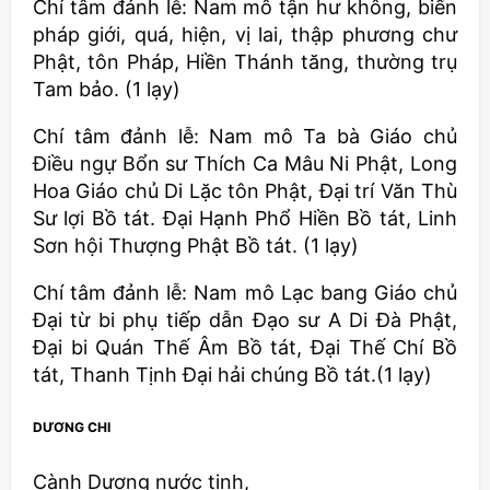
Chí tâm đảnh lễ: Nam mô tận hư không, biến
pháp giới, quá, hiện, vị lai, thập phương chư
Phật, tôn Pháp, Hiền Thánh tăng, thường trụ
Tam bảo. (1 lạy)
Chí tâm đảnh lễ: Nam mô Ta bà Giáo chủ
Ðiều ngự Bổn sư Thích Ca Mâu Ni Phật, Long
Hoa Giáo chủ Di Lặc tôn Phật, Ðại trí Văn Thù
Sư lợi Bồ tát. Ðại Hạnh Phổ Hiền Bồ tát, Linh
Sơn hội Thượng Phật Bồ tát. (1 lạy)
Chí tâm đảnh lễ: Nam mô Lạc bang Giáo chủ
Ðại từ bi phụ tiếp dẫn Ðạo sư A Di Ðà Phật,
Ðại bi Quán Thế Âm Bồ tát, Ðại Thế Chí Bồ
tát, Thanh Tịnh Ðại hải chúng Bồ tát.(1 lạy)
DƯƠNG CHI
Cành Dương nước tịnh,