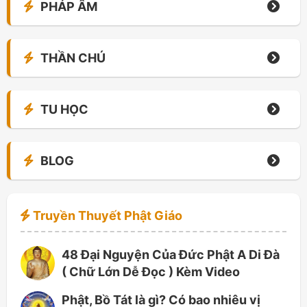
PHÁP ÂM
THẦN CHÚ
TU HỌC
BLOG
Truyền Thuyết Phật Giáo
48 Đại Nguyện Của Đức Phật A Di Đà
( Chữ Lớn Dễ Đọc ) Kèm Video
Phật, Bồ Tát là gì? Có bao nhiêu vị