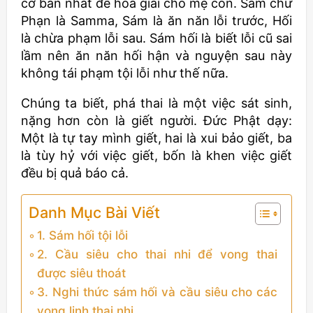
cơ bản nhất để hóa giải cho mẹ con. Sám chữ
Phạn là Samma, Sám là ăn năn lỗi trước, Hối
là chừa phạm lỗi sau. Sám hối là biết lỗi cũ sai
lầm nên ăn năn hối hận và nguyện sau này
không tái phạm tội lỗi như thế nữa.
Chúng ta biết, phá thai là một việc sát sinh,
nặng hơn còn là giết người. Đức Phật dạy:
Một là tự tay mình giết, hai là xui bảo giết, ba
là tùy hỷ với việc giết, bốn là khen việc giết
đều bị quả báo cả.
Danh Mục Bài Viết
1. Sám hối tội lỗi
2. Cầu siêu cho thai nhi để vong thai
được siêu thoát
3. Nghi thức sám hối và cầu siêu cho các
vong linh thai nhi