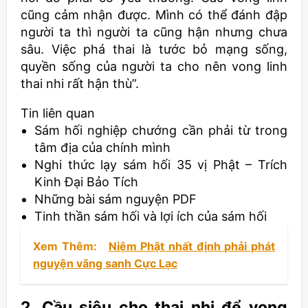
cũng cảm nhận được. Mình có thể đánh đập
người ta thì người ta cũng hận nhưng chưa
sâu. Việc phá thai là tước bỏ mạng sống,
quyền sống của người ta cho nên vong linh
thai nhi rất hận thù”.
Tin liên quan
Sám hối nghiệp chướng cần phải từ trong
tâm địa của chính mình
Nghi thức lạy sám hối 35 vị Phật – Trích
Kinh Đại Bảo Tích
Những bài sám nguyện PDF
Tinh thần sám hối và lợi ích của sám hối
Xem Thêm:
Niệm Phật nhất định phải phát
nguyện vãng sanh Cực Lạc
2. Cầu siêu cho thai nhi để vong