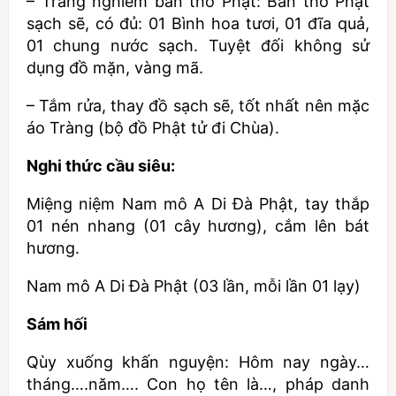
– Trang nghiêm bàn thờ Phật: Bàn thờ Phật
sạch sẽ, có đủ: 01 Bình hoa tươi, 01 đĩa quả,
01 chung nước sạch. Tuyệt đối không sử
dụng đồ mặn, vàng mã.
– Tắm rửa, thay đồ sạch sẽ, tốt nhất nên mặc
áo Tràng (bộ đồ Phật tử đi Chùa).
Nghi thức cầu siêu:
Miệng niệm Nam mô A Di Đà Phật, tay thắp
01 nén nhang (01 cây hương), cắm lên bát
hương.
Nam mô A Di Đà Phật (03 lần, mỗi lần 01 lạy)
Sám hối
Qùy xuống khấn nguyện: Hôm nay ngày…
tháng….năm…. Con họ tên là…, pháp danh