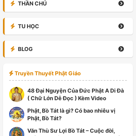
THẦN CHÚ
TU HỌC
BLOG
Truyền Thuyết Phật Giáo
48 Đại Nguyện Của Đức Phật A Di Đà
( Chữ Lớn Dễ Đọc ) Kèm Video
Phật, Bồ Tát là gì? Có bao nhiêu vị
Phật, Bồ Tát?
Văn Thù Sư Lợi Bồ Tát – Cuộc đời,