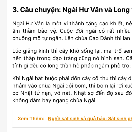
3. Câu chuyện: Ngài Hư Vân và Long
Ngài Hư Vân là một vị thánh tăng cao khiết, 
âm thầm bảo vệ. Cuộc đời ngài có rất nhiều đ
chuông mõ tự ngân. Lên chùa Cao Đảnh thì lan
Lúc giảng kinh thì cây khô sống lại, mai trổ se
nến thắp trong đạo tràng cũng nở hình sen. C
tính gì đều có long thần hộ pháp ngầm phò trợ:
Khi Ngài bắt buộc phải đốn cây cổ thụ thì cây 
nhắm vào chùa Ngài dội bom, thì bom lại rơi x
cơ Nhật tử nạn, vỡ nát. Nhật sợ đến độ sau đó
không dám bay ngang chùa Ngài.
Xem Thêm:
Nghề sát sinh và quả báo: Sát sinh p