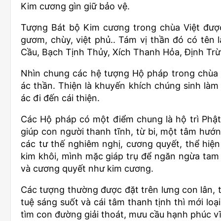
Kim cương gìn giữ bảo vệ.
Tượng Bát bộ Kim cương trong chùa Việt được
gươm, chùy, việt phủ.. Tám vị thần đó có tên 
Cầu, Bạch Tịnh Thủy, Xích Thanh Hỏa, Định Trừ
Nhìn chung các hệ tượng Hộ pháp trong chùa Vi
ác thần. Thiện là khuyến khích chúng sinh làm đ
ác đi đến cái thiện.
Các Hộ pháp có một điểm chung là hộ trì Phật 
giúp con người thanh tĩnh, từ bi, một tâm hướn
các tư thế nghiêm nghị, cương quyết, thể hiệ
kim khôi, mình mặc giáp trụ để ngăn ngừa tam
và cương quyết như kim cương.
Các tượng thường được đặt trên lưng con lân, tư
tuệ sáng suốt và cái tâm thanh tịnh thì mới loạ
tìm con đường giải thoát, mưu cầu hạnh phúc vĩ