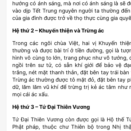
hướng có ánh sáng, mà nơi có ánh sáng là sẽ đ
vào dịp Tết Trung nguyên người ta thường đến
của gia đình được trở về thọ thực cùng gia quyế
Hệ thứ 2 – Khuyến thiện và Trừng ác
Trong các ngôi chùa Việt, hai vị Khuyến thi
thường và được bài trí ở tiền đường, gọi là tư
hình vô cùng to lớn, trang phục như võ tướng, 
ngồi trên sư tử, có sẵn khí giới để bảo vệ 
trắng, nét mặt thanh thản, đặt bên tay trái bà
Trừng ác thường được tô mặt đỏ, đặt bên tay p
dữ, lăm lăm vũ khí để trừng trị kẻ ác tâm như
mọi cái ác xấu.
Hệ thứ 3 – Tứ Đại Thiên Vương
Tứ Đại Thiên Vương còn được gọi là Hộ thế Tứ
Phật pháp, thuộc chư Thiên bộ trong Nhị thậ