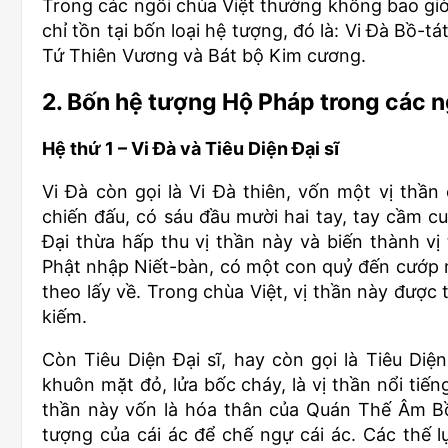
Trong các ngôi chùa Việt thường không bao giờ
chỉ tồn tại bốn loại hệ tượng, đó là: Vi Đà Bồ-tá
Tứ Thiên Vương và Bát bộ Kim cương.
2. Bốn hệ tượng Hộ Pháp trong các n
Hệ thứ 1 – Vi Đà và Tiêu Diện Đại sĩ
Vi Đà còn gọi là Vi Đà thiên, vốn một vị thần
chiến đấu, có sáu đầu mười hai tay, tay cầm cu
Đại thừa hấp thu vị thần này và biến thành vị
Phật nhập Niết-bàn, có một con quỷ đến cướp m
theo lấy về. Trong chùa Việt, vị thần này được
kiếm.
Còn Tiêu Diện Đại sĩ, hay còn gọi là Tiêu Diệ
khuôn mặt đỏ, lửa bốc cháy, là vị thần nổi tiến
thần này vốn là hóa thân của Quán Thế Âm Bồ-
tượng của cái ác để chế ngự cái ác. Các thế l