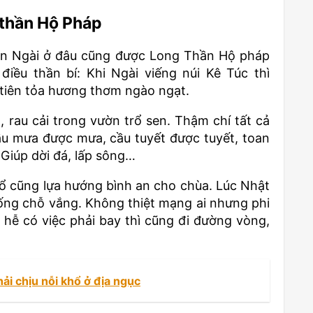
 thần Hộ Pháp
nên Ngài ở đâu cũng được Long Thần Hộ pháp
iều thần bí: Khi Ngài viếng núi Kê Túc thì
 tiên tỏa hương thơm ngào ngạt.
n, rau cải trong vườn trổ sen. Thậm chí tất cả
ầu mưa được mưa, cầu tuyết được tuyết, toan
 Giúp dời đá, lấp sông…
đổ cũng lựa hướng bình an cho chùa. Lúc Nhật
uống chỗ vắng. Không thiệt mạng ai nhưng phi
 hễ có việc phải bay thì cũng đi đường vòng,
hải chịu nỗi khổ ở địa ngục