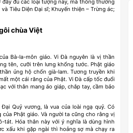
 đầy đủ các loại tượng này, mà thông thường
t và Tiêu Diện Đại sĩ; Khuyến thiện – Trừng ác;
gôi chùa Việt
 của Bà-la-môn giáo. Vi Đà nguyên là vị thần
ng tên, cưỡi trên lưng khổng tước. Phật giáo
 thần ủng hộ chốn già-lam. Tương truyền khi
ất một cái răng của Phật. Vi Đà cấp tốc đuổi
 tạc với thân mang áo giáp, chắp tay, cầm bảo
n Đại Quỷ vương, là vua của loài ngạ quỷ. Có
g của Phật giáo. Và người ta cũng cho rằng vị
tát. Hóa thân này với ý nghĩa là dùng hình
ực xấu khi gặp ngài thì hoảng sợ mà chạy ra