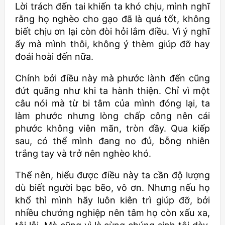
Lời trách đến tai khiến ta khó chịu, mình nghĩ
rằng họ nghèo cho gạo đã là quá tốt, không
biết chịu ơn lại còn đòi hỏi lắm điều. Vì ý nghĩ
ấy mà mình thôi, không ý thèm giúp đỡ hay
đoái hoài đến nữa.
Chính bởi điều này mà phước lành đến cũng
đứt quãng như khi ta hành thiện. Chỉ vì một
câu nói mà từ bi tâm của mình đóng lại, ta
làm phước nhưng lòng chấp công nên cái
phước không viên mãn, tròn đầy. Qua kiếp
sau, có thể mình đang no đủ, bỗng nhiên
trắng tay và trở nên nghèo khó.
Thế nên, hiểu được điều này ta cần độ lượng
dù biết người bạc bẽo, vô ơn. Nhưng nếu họ
khổ thì mình hãy luôn kiên trì giúp đỡ, bởi
nhiều chướng nghiệp nên tâm họ còn xấu xa,