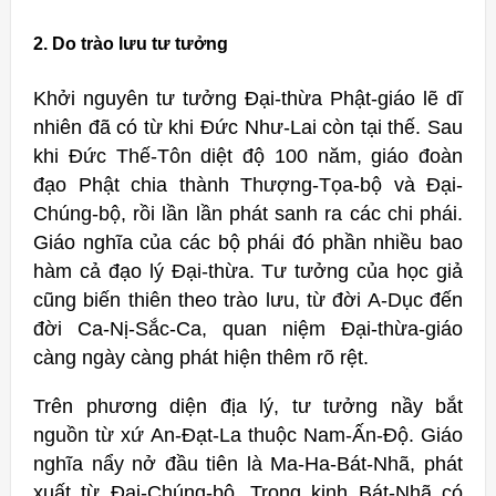
2. Do trào lưu tư tưởng
Khởi nguyên tư tưởng Đại-thừa Phật-giáo lẽ dĩ
nhiên đã có từ khi Ðức Như-Lai còn tại thế. Sau
khi Ðức Thế-Tôn diệt độ 100 năm, giáo đoàn
đạo Phật chia thành Thượng-Tọa-bộ và Đại-
Chúng-bộ, rồi lần lần phát sanh ra các chi phái.
Giáo nghĩa của các bộ phái đó phần nhiều bao
hàm cả đạo lý Đại-thừa. Tư tưởng của học giả
cũng biến thiên theo trào lưu, từ đời A-Dục đến
đời Ca-Nị-Sắc-Ca, quan niệm Đại-thừa-giáo
càng ngày càng phát hiện thêm rõ rệt.
Trên phương diện địa lý, tư tưởng nầy bắt
nguồn từ xứ An-Đạt-La thuộc Nam-Ấn-Độ. Giáo
nghĩa nẩy nở đầu tiên là Ma-Ha-Bát-Nhã, phát
xuất từ Đại-Chúng-bộ. Trong kinh Bát-Nhã có