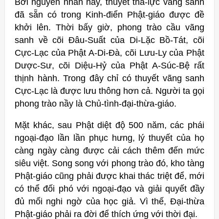
Bởi nguyên nhân nầy, thuyết tha-lực vãng sanh
đã sẵn có trong Kinh-điển Phật-giáo được đề
khởi lên. Thời bấy giờ, phong trào cầu vãng
sanh về cõi Đâu-Suất của Di-Lặc Bồ-Tát, cõi
Cực-Lạc của Phật A-Di-Đà, cõi Lưu-Ly của Phật
Dược-Sư, cõi Diệu-Hỷ của Phật A-Súc-Bệ rất
thịnh hành. Trong đây chỉ có thuyết vãng sanh
Cực-Lạc là được lưu thông hơn cả. Người ta gọi
phong trào nầy là Chủ-tình-đại-thừa-giáo.
Mặt khác, sau Phật diệt độ 500 năm, các phái
ngoại-đạo lần lần phục hưng, lý thuyết của họ
càng ngày càng được cải cách thêm đến mức
siêu việt. Song song với phong trào đó, kho tàng
Phật-giáo cũng phải được khai thác triệt để, mới
có thể đối phó với ngoại-đạo và giải quyết đầy
đủ mối nghi ngờ của học giả. Vì thế, Đại-thừa
Phật-giáo phải ra đời để thích ứng với thời đại.