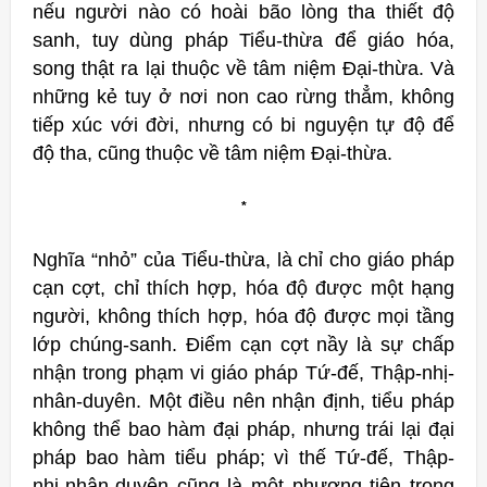
nếu người nào có hoài bão lòng tha thiết độ
sanh, tuy dùng pháp Tiểu-thừa để giáo hóa,
song thật ra lại thuộc về tâm niệm Đại-thừa. Và
những kẻ tuy ở nơi non cao rừng thẳm, không
tiếp xúc với đời, nhưng có bi nguyện tự độ để
độ tha, cũng thuộc về tâm niệm Đại-thừa.
*
Nghĩa “nhỏ” của Tiểu-thừa, là chỉ cho giáo pháp
cạn cợt, chỉ thích hợp, hóa độ được một hạng
người, không thích hợp, hóa độ được mọi tầng
lớp chúng-sanh. Điểm cạn cợt nầy là sự chấp
nhận trong phạm vi giáo pháp Tứ-đế, Thập-nhị-
nhân-duyên. Một điều nên nhận định, tiểu pháp
không thể bao hàm đại pháp, nhưng trái lại đại
pháp bao hàm tiểu pháp; vì thế Tứ-đế, Thập-
nhị-nhân-duyên cũng là một phương tiện trong