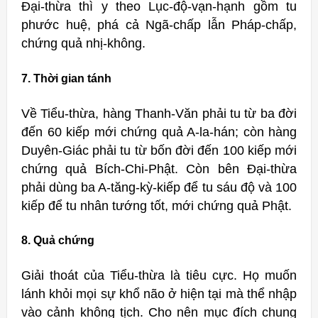
Đại-thừa thì y theo Lục-độ-vạn-hạnh gồm tu
phước huệ, phá cả Ngã-chấp lẫn Pháp-chấp,
chứng quả nhị-không.
7. Thời gian tánh
Về Tiểu-thừa, hàng Thanh-Văn phải tu từ ba đời
đến 60 kiếp mới chứng quả A-la-hán; còn hàng
Duyên-Giác phải tu từ bốn đời đến 100 kiếp mới
chứng quả Bích-Chi-Phật. Còn bên Đại-thừa
phải dùng ba A-tăng-kỳ-kiếp để tu sáu độ và 100
kiếp để tu nhân tướng tốt, mới chứng quả Phật.
8. Quả chứng
Giải thoát của Tiểu-thừa là tiêu cực. Họ muốn
lánh khỏi mọi sự khổ não ở hiện tại mà thể nhập
vào cảnh không tịch. Cho nên mục đích chung