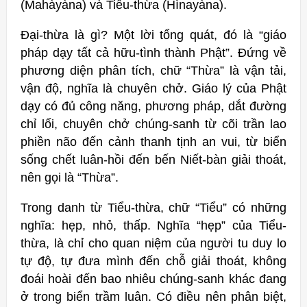
(Mahàyàna) và Tiểu-thừa (Hìnayàna).
Đại-thừa là gì? Một lời tổng quát, đó là “giáo
pháp dạy tất cả hữu-tình thành Phật”. Đứng về
phương diện phân tích, chữ “Thừa” là vận tải,
vận độ, nghĩa là chuyên chở. Giáo lý của Phật
dạy có đủ công năng, phương pháp, dắt đường
chỉ lối, chuyên chở chúng-sanh từ cõi trần lao
phiền não đến cảnh thanh tịnh an vui, từ biển
sống chết luân-hồi đến bến Niết-bàn giải thoát,
nên gọi là “Thừa”.
Trong danh từ Tiểu-thừa, chữ “Tiểu” có những
nghĩa: hẹp, nhỏ, thấp. Nghĩa “hẹp” của Tiểu-
thừa, là chỉ cho quan niệm của người tu duy lo
tự độ, tự đưa mình đến chỗ giải thoát, không
đoái hoài đến bao nhiêu chúng-sanh khác đang
ở trong biển trầm luân. Có điều nên phân biệt,