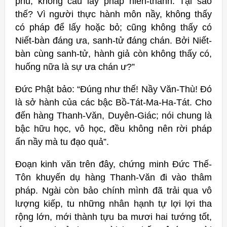
phu, không cầu lấy pháp hiền-thánh. Tại sao
thế? Vì người thực hành môn nầy, không thấy
có pháp để lấy hoặc bỏ; cũng không thấy có
Niết-bàn đáng ưa, sanh-tử đáng chán. Bởi Niết-
bàn cùng sanh-tử, hành giả còn không thấy có,
huống nữa là sự ưa chán ư?”
Đức Phật bảo: “Đúng như thế! Nầy Văn-Thù! Đó
là sở hành của các bậc Bồ-Tát-Ma-Ha-Tát. Cho
đến hàng Thanh-Văn, Duyên-Giác; nói chung là
bậc hữu học, vô học, đều không nên rời pháp
ấn nầy mà tu đạo quả”.
Đoạn kinh văn trên đây, chứng minh Ðức Thế-
Tôn khuyến dụ hàng Thanh-Văn đi vào thâm
pháp. Ngài còn bảo chính mình đã trải qua vô
lượng kiếp, tu những nhân hạnh tự lợi lợi tha
rộng lớn, mới thành tựu ba mươi hai tướng tốt,