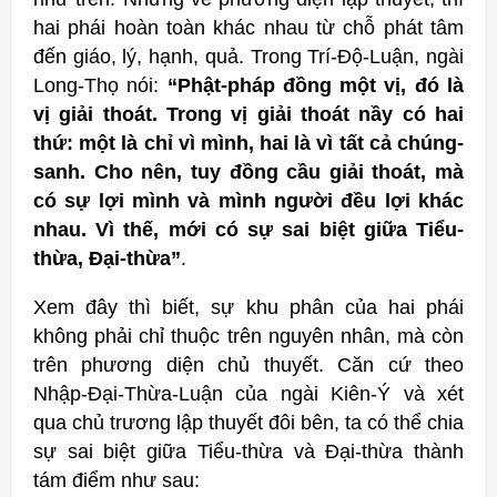
hai phái hoàn toàn khác nhau từ chỗ phát tâm
đến giáo, lý, hạnh, quả. Trong Trí-Độ-Luận, ngài
Long-Thọ nói:
“Phật-pháp đồng một vị, đó là
vị giải thoát. Trong vị giải thoát nầy có hai
thứ: một là chỉ vì mình, hai là vì tất cả chúng-
sanh. Cho nên, tuy đồng cầu giải thoát, mà
có sự lợi mình và mình người đều lợi khác
nhau. Vì thế, mới có sự sai biệt giữa Tiểu-
thừa, Đại-thừa”
.
Xem đây thì biết, sự khu phân của hai phái
không phải chỉ thuộc trên nguyên nhân, mà còn
trên phương diện chủ thuyết. Căn cứ theo
Nhập-Đại-Thừa-Luận của ngài Kiên-Ý và xét
qua chủ trương lập thuyết đôi bên, ta có thể chia
sự sai biệt giữa Tiểu-thừa và Đại-thừa thành
tám điểm như sau: