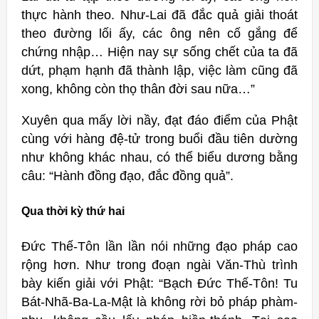
thực hành theo. Như-Lai đã đắc quả giải thoát
theo đường lối ấy, các ông nên cố gắng để
chứng nhập… Hiện nay sự sống chết của ta đã
dứt, phạm hạnh đã thành lập, việc làm cũng đã
xong, không còn thọ thân đời sau nữa…”
Xuyên qua mấy lời nầy, đạt đáo điểm của Phật
cùng với hàng đệ-tử trong buổi đầu tiên dường
như không khác nhau, có thể biểu dương bằng
câu: “Hành đồng đạo, đắc đồng quả”.
Qua thời kỳ thứ hai
Ðức Thế-Tôn lần lần nói những đạo pháp cao
rộng hơn. Như trong đoạn ngài Văn-Thù trình
bày kiến giải với Phật: “Bạch Ðức Thế-Tôn! Tu
Bát-Nhã-Ba-La-Mật là không rời bỏ pháp phàm-