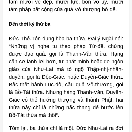
tám mươi vẻ đẹp, mười lực, bốn vô úy, mười
tám pháp bất cộng của quả Vô-thượng-bồ-đề.
Đến thời kỳ thứ ba
Ðức Thế-Tôn dung hòa ba thừa. Đại ý Ngài nói:
“Những vị nghe tu theo pháp Tứ-đế, chứng
được đạo quả, gọi là Thanh-Văn thừa. Hạng
căn cơ lanh lợi hơn, tự phát minh hoặc do ngôn
giáo của Như-Lai mà tỏ ngộ Thập-nhị-nhân-
duyên, gọi là Ðộc-Giác, hoặc Duyên-Giác thừa.
Bậc thật hành Lục-độ, cầu quả Vô-thượng, gọi
là Bồ-Tát thừa. Nhưng hàng Thanh-Văn, Duyên-
Giác có thể hướng thượng và thành Phật; hai
thừa nầy chỉ là những nấc thang để bước lên
Bồ-Tát thừa mà thôi”.
Tóm lại, ba thừa chỉ là một. Ðức Như-Lai ra đời