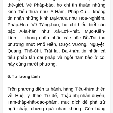
thế-giới. Về Pháp-bảo, họ chỉ tín thuận những
kinh Tiểu-thừa như A-Hàm, Pháp-Cú… không
tin nhận những kinh Đại-thừa như Hoa-Nghiêm,
Pháp-Hoa. Về Tăng-bảo, họ chỉ hiểu biết các
bậc A-la-hán như Xá-Lợi-Phất, Mục-Kiền-
Liên…. không chấp nhận các bậc Bồ-Tát tha
phương như: Phổ-Hiền, Dược-Vương, Nguyệt-
Quang, Thế-Chí. Trái lại, Đại-thừa tin nhận cả
tiểu pháp lẫn đại pháp và ngôi Tam-bảo ở cõi
nầy cùng mười phương.
6. Tư lương tánh
Trên phương diện tu hành, hàng Tiểu-thừa thiên
về Huệ, y theo Tứ-đế, Thập-nhị-nhân-duyên,
Tam-thập-thất-đạo-phẩm, mục đích để phá trừ
ngã chấp, chứng quả nhân không. Còn hàng