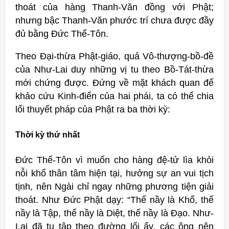
thoát của hàng Thanh-Văn đồng với Phật;
nhưng bậc Thanh-Văn phước trí chưa được đầy
đủ bằng Ðức Thế-Tôn.
Theo Đại-thừa Phật-giáo, quả Vô-thượng-bồ-đề
của Như-Lai duy những vị tu theo Bồ-Tát-thừa
mới chứng được. Đứng về mặt khách quan để
khảo cứu Kinh-điển của hai phái, ta có thể chia
lối thuyết pháp của Phật ra ba thời kỳ:
Thời kỳ thứ nhất
Ðức Thế-Tôn vì muốn cho hàng đệ-tử lìa khỏi
nỗi khổ thân tâm hiện tại, hưởng sự an vui tịch
tịnh, nên Ngài chỉ ngay những phương tiện giải
thoát. Như Đức Phật dạy: “Thế nầy là Khổ, thế
nầy là Tập, thế nầy là Diệt, thế nầy là Đạo. Như-
Lai đã tu tập theo đường lối ấy, các ông nên