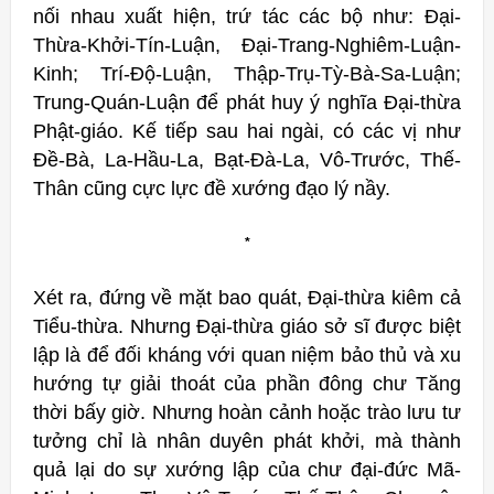
nối nhau xuất hiện, trứ tác các bộ như: Đại-
Thừa-Khởi-Tín-Luận, Đại-Trang-Nghiêm-Luận-
Kinh; Trí-Độ-Luận, Thập-Trụ-Tỳ-Bà-Sa-Luận;
Trung-Quán-Luận để phát huy ý nghĩa Đại-thừa
Phật-giáo. Kế tiếp sau hai ngài, có các vị như
Đề-Bà, La-Hầu-La, Bạt-Đà-La, Vô-Trước, Thế-
Thân cũng cực lực đề xướng đạo lý nầy.
*
Xét ra, đứng về mặt bao quát, Đại-thừa kiêm cả
Tiểu-thừa. Nhưng Đại-thừa giáo sở sĩ được biệt
lập là để đối kháng với quan niệm bảo thủ và xu
hướng tự giải thoát của phần đông chư Tăng
thời bấy giờ. Nhưng hoàn cảnh hoặc trào lưu tư
tưởng chỉ là nhân duyên phát khởi, mà thành
quả lại do sự xướng lập của chư đại-đức Mã-