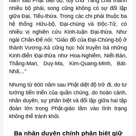
năm sau Phật diệt độ, tuy chư Tăng chia thành
nhiều bộ phái, song cũng không có sự đối lập
giữa Đại, Tiểu-thừa. Trong các chi phái thuộc ba
hệ thống Hữu-bộ, Đại-chúng và Độc-Tử, có
nhiều vị nghiên cứu Kinh-luận Đại-thừa. Như
ngài Chân-Đế nói: “Giáo đồ của Đại-Chúng-bộ ở
thành Vương-Xá cũng học hỏi truyền bá những
Kinh-điển Đại-thừa như Hoa-Nghiêm, Niết-Bàn,
Thắng-Man, Duy-Ma, Kim-Quang-Minh, Bát-
Nhã…”
Nhưng từ 600 năm sau Phật diệt độ trở đi, do tư
tưởng tiến triển của quần chúng, do hoàn cảnh,
nhân duyên, sự phân biệt và đối lập giữa hai tập
đoàn lớn trong Phật-giáo lâm vào tình trạng
không thể tránh khỏi.
Ba nhân duyên chính phân biệt giữ