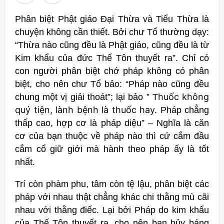
Phân biệt Phật giáo Đại Thừa và Tiểu Thừa là
chuyện không cần thiết. Bởi chư Tổ thường dạy:
“Thừa nào cũng đều là Phật giáo, cũng đều là từ
Kim khẩu của đức Thế Tôn thuyết ra”. Chỉ có
con người phân biệt chớ pháp không có phân
biệt, cho nên chư Tổ bảo: “Pháp nào cũng đều
huốc không
chung một vị giải thoát”; lại bảo ” T
quý tiện, lành bệnh là thuốc hay.
Pháp chẳng
thấp cao, hợp cơ là pháp diệu” – Nghĩa là căn
cơ của bạn thuộc về pháp nào thì cứ cắm đầu
cắm cổ giữ giới mà hành theo pháp ấy là tốt
nhất.
Trí còn phàm phu, tâm còn tệ lậu, phân biệt các
pháp với nhau thật chẳng khác chi thằng mù cãi
nhau với thằng điếc. Lại bởi Pháp do kim khẩu
của Thế Tôn thuyết ra, cho nên bạn hủy báng