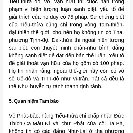
Tiểu-thừa đối với vạn hữu thì cuộc hạn trong
phạm vi hiện tượng luận sanh diệt, yếu tố để
giải thích của họ duy có 75 pháp. Sự chứng biết
của Tiểu-thừa cũng chỉ trong vòng Tam-thiên-
đại-thiên-thế-giới, cho nên họ không tin có Tha-
phương Tịnh-độ. Đại-thừa thì ngoài hiện tượng
sai biệt, còn thuyết minh chân-như bình đẳng
không sanh diệt để đạt đến bản thể luận. Yếu tố
để giải thoát vạn hữu của họ gồm có 100 pháp.
Họ tin nhận rằng, ngoài thế-giới nầy còn có vô
số Uế-độ và Tịnh-độ như vi-trần. Tất cả đều là
thể Như-huyễn-tự-tánh thanh-tịnh-tánh.
5. Quan niệm Tam bảo
Về Phật-bảo, hàng Tiểu-thừa chỉ chấp nhận Ðức
Thích-Ca-Mâu-Ni và chư Phật của cõi Ta-Bà,
không tin có các đấng Như-Lai ở tha phương