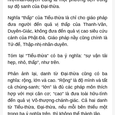
sự độ sanh của Đại-thừa.
Nghĩa “thấp” của Tiểu-thừa là chỉ cho giáo pháp
đưa người đến quả vị thấp của Thanh-Văn,
Duyên-Giác, không đưa đến quả vị cao siêu cứu
cánh của Phật-Ðà. Giáo pháp nầy cũng chính là
Tứ-đế, Thập-nhị-nhân-duyên.
Tóm lại “Tiểu-thừa” có ba ý nghĩa: “sự vận tải
hẹp, nhỏ, thấp”, như trên.
Phản ảnh lại, danh từ Đại-thừa cũng có ba
nghĩa: rộng, lớn và cao. “Rộng” là độ mình và tất
cả chúng-sanh; “lớn” là đủ các pháp môn thích
hợp với mọi căn cơ; “cao” là đưa loài hữu-tình
đến quả vị Vô-thượng-chánh-giác. Cả hai danh
từ Tiểu-thừa, Đại-thừa, nếu mỗi bên thiếu một
trong ba ý nghĩa trên, thì không thể thành lập.