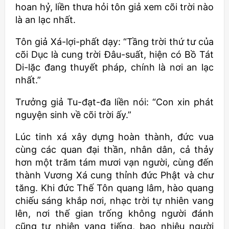
hoan hỷ, liền thưa hỏi tôn giả xem cõi trời nào
là an lạc nhất.
Tôn giả Xá-lợi-phất dạy: “Tầng trời thứ tư của
cõi Dục là cung trời Đâu-suất, hiện có Bồ Tát
Di-lặc đang thuyết pháp, chính là nơi an lạc
nhất.”
Trưởng giả Tu-đạt-đa liền nói: “Con xin phát
nguyện sinh về cõi trời ấy.”
Lúc tinh xá xây dựng hoàn thành, đức vua
cùng các quan đại thần, nhân dân, cả thảy
hơn một trăm tám mươi vạn người, cùng đến
thành Vương Xá cung thỉnh đức Phật và chư
tăng. Khi đức Thế Tôn quang lâm, hào quang
chiếu sáng khắp nơi, nhạc trời tự nhiên vang
lên, nơi thế gian trống không người đánh
cũng tự nhiên vang tiếng, bao nhiêu người