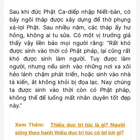
Sau khi đức Phật Ca-diếp nhập Niết-bàn, có
bảy ngôi tháp được xây dựng để thờ phụng
xá-lợi Phật. Sau nhiều năm, các tháp ấy hư
hỏng, không ai tu sửa. Có một vị trưởng giả
thấy vậy liền bảo mọi người rằng: “Rất khó
được sinh vào thời có Phật pháp, lại cũng rất
khó được sinh làm người. Tuy được làm
người, nhưng nếu sinh vào những nơi xa xôi
hẻo lánh chậm phát triển, hoặc sinh vào nhà
tà kiến, ắt không khỏi bị đọa lạc. Nay chúng
ta được sinh vào thời còn có Phật pháp,
không thể để luống mất nhân duyên tốt đẹp
này.”
Xem Thêm:
Thiểu dục tri túc là gì? Người
sống theo hạnh thiểu dục tri túc có lợi ích gì?