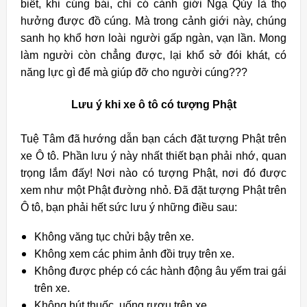
biết, khi cúng bái, chỉ có cảnh giới Ngạ Qủy là thọ
hưởng được đồ cúng. Mà trong cảnh giới này, chúng
sanh họ khổ hơn loài người gấp ngàn, vạn lần. Mong
làm người còn chẳng được, lại khổ sở đói khát, có
năng lực gì để mà giúp đỡ cho người cúng???
Lưu ý khi xe ô tô có tượng Phật
Tuệ Tâm đã hướng dẫn bạn cách đặt tượng Phật trên
xe Ô tô. Phần lưu ý này nhất thiết bạn phải nhớ, quan
trọng lắm đấy! Nơi nào có tượng Phật, nơi đó được
xem như một Phật đường nhỏ. Đã đặt tượng Phật trên
Ô tô, bạn phải hết sức lưu ý những điều sau:
Không văng tục chửi bậy trên xe.
Không xem các phim ảnh đồi trụy trên xe.
Không được phép có các hành động âu yếm trai gái
trên xe.
Không hút thuốc, uống rượu trên xe.