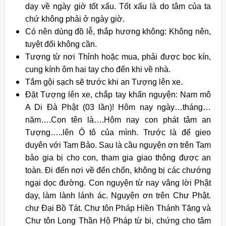
dạy về ngày giờ tốt xấu. Tốt xấu là do tâm của ta
chứ không phải ở ngày giờ.
Có nên dùng đồ lễ, thắp hương không: Không nên,
tuyệt đối không cần.
Tượng từ nơi Thỉnh hoặc mua, phải được bọc kín,
cung kính ôm hai tay cho đến khi về nhà.
Tắm gội sạch sẽ trước khi an Tượng lên xe.
Đặt Tượng lên xe, chắp tay khấn nguyện: Nam mô
A Di Đà Phật (03 lần)! Hôm nay ngày…tháng…
năm….Con tên là….Hôm nay con phát tâm an
Tượng…..lên Ô tô của mình. Trước là để gieo
duyên với Tam Bảo. Sau là cầu nguyện ơn trên Tam
bảo gia bị cho con, tham gia giao thông được an
toàn. Đi đến nơi về đến chốn, không bị các chướng
ngại dọc đường. Con nguyện từ nay vâng lời Phật
dạy, làm lành lánh ác. Nguyện ơn trên Chư Phật.
chư Đại Bồ Tát. Chư tôn Pháp Hiền Thánh Tăng và
Chư tôn Long Thần Hộ Pháp từ bi, chứng cho tâm