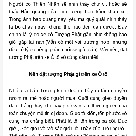
Người có Thiên Nhãn sẽ nhìn thấy chư vị, hoặc sẽ
thấy Hào quang của Tôn tượng bao trùm khắp xe.
Trong ánh hào quang này, yêu ma quỷ quái nhìn thấy
là bỏ chạy ngay, không thể nào đến gần được. Đây
chính là lý do xe có Tượng Phật gần như không bao
giờ gặp tai nạn.(Vẫn có một vài trường hợp, nhưng
đều có lý do riêng, phần cuối sẽ giải đáp). Vậy nên, đặt
tượng Phật trên xe Ô tô vô cùng cần thiết!
Nên đặt tượng Phật gì trên xe Ô tô
Nhiều vị bán Tượng kinh doanh, bày ra lắm chuyện
rườm rà, mê hoặc người mua. Cuối cùng gieo duyên
đâu chẳng thấy, chỉ thấy gieo vào tâm thức người mua
toàn chuyện mê tín dị đoan. Gieo tà kiến, tổn phước vô
cùng mà chẳng biết. Phật là tối tôn trong ba cõi, Dục
giới, Sắc giới và Vô sắc giới, là Thầy của Trời người.