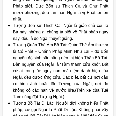
Pháp giới. Đức Bổn sư Thích Ca và Chư Phật
mười phương, đều tán thán Ngài là vị Phật tối tôn
nhất.
Tượng Bổn sư Thích Ca: Ngài là giáo chủ cõi Ta
Bà này, những gì chúng ta biết về Phật pháp ngày
nay, đều là do Ngài thuyết giảng.
Tượng Quán Thế Âm Bồ Tát: Quán Thế Âm thực ra
là Cổ Phật – Chánh Pháp Minh Như Lai – do Bổn
nguyện độ sinh sâu nặng nên thị hiện Thân Bồ Tát.
Bản nguyện của Ngài là “Tầm thanh cứu khổ”. Bất
cứ ai trong lúc nguy nan, mà niệm danh hiệu của
Ngài, đều được ứng cứu. Đặc biệt, bất cứ nơi đâu
có hình ảnh hoặc tôn Tượng của Ngài, nơi đó
không có các nạn về nước lửa.(Trên xe của Tuệ
Tâm cũng đặt Tượng Ngài.)
Tượng Bồ Tát Di Lặc: Người đời không hiểu Phật
pháp, cứ gọi Ngài là Phật Di Lặc. Không phải vậy