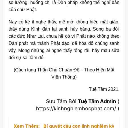
so lường; huống chi là Đàn pháp không thể nghĩ bàn
của chư Phật.
Nay có kẻ ít nghe thấy, mê mờ không hiểu mật giáo,
thấy dùng Kính đàn lại sanh hủy báng. Song ba đời
các đức Như Lai, chưa hề có vị Phật nào không theo
Đàn phát mà thành Phật đạo, để hóa độ chúng sanh
vậy. Mong những ai nghe thấy rộng rãi, hãy mau sửa
đổi sự sai lầm đó.
(Cách tụng Thần Chú Chuẩn Đề – Theo Hiển Mật
Viên Thông)
Tuệ Tâm 2021.
Sưu Tầm Bởi
Tuệ Tâm Admin
(
https://kinhnghiemhocphat.com/ )
Xem Thêm:
Bí quyết cầu con linh nghiêm kỳ