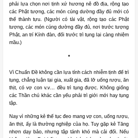
phải lựa chọn nơi tịnh xứ hương nê đồ địa, rộng tạo
các Phật tượng, các món cúng dường đầy đủ mới có
thể thành tựu. (Người có tài vật, rộng tạo các Phật
tượng, các món cúng dường đầy đủ, nơi trước tượng
Phật, an trí Kính đàn, đối trước trì tụng lại càng nhiệm
mầu.)
*
Vì Chuẩn Đề không cần lựa tính cách nhiễm tịnh để trì
tụng, chẳng luận tại gia, xuất gia, đã lỡ uống rượu, ăn
thịt, có vợ con v.v… đều trì tụng được. Không giống
các Thần chú khác cần yếu phải trì giới mới hay tụng
tập.
Nay vì những kẻ thế tục đeo mang vợ con, uống rượu,
ăn thịt, ấy là thường nghiệp của họ. Tuy gặp kẻ Tăng
nhơn dạy bảo, nhưng tập tánh khó mà cải đổi. Nếu