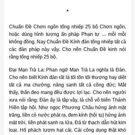
*
Chuẩn Đề Chơn ngôn tổng nhiếp 25 bộ Chơn ngôn,
hoặc dùng hình tượng ấn pháp Phạn tự … mỗi mỗi
không đồng. Nay Chuẩn Đề Kính đàn tổng nhiếp tất cả
các đàn pháp này vậy. Cho nên Chuẩn Đề kinh nói
rằng tổng nhiếp 25 bộ.
Đại Mạn Trà La: Phạn ngữ Mạn Trà La nghĩa là Đàn.
Cho nên biết Kính đàn rất là tối tôn tối thượng hay diệt
tất cả ma chướng, năng sanh tất cả công đức; Mắt
thấy, thân đeo mang đều được lợi lạc. Cho nên người
xưa nói rằng: Đàn ấy là tập vậy, là chỗ vô biên Thánh
Hiền tập hội. Như ngọc Phương Châu hứng ánh mặt
trăng, liền có nước phát ra, đem kính (hội tụ) hứng ánh
mặt trời, liền phát sanh ra lửa. Đá từ thạch dẫn hút kim
loại. Hổ phách lượm hạt cải. Cái công dụng thật khó