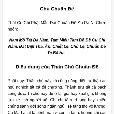
Chú Chuẩn Đề
Thất Cu Chi Phật Mẫu Đại Chuẩn Đề Đà Ra Ni Chơn
ngôn:
Nam Mô Tát Đa Nẫm, Tam Miệu Tam Bồ Đề Cu Chi
Nẫm, Đát Điệt Tha. Án, Chiết Lệ, Chủ Lệ, Chuẩn Đề
Ta Bà Ha.
Diệu dụng của Thần Chú Chuẩn Đề
Phật dạy: Thần chú này có công năng diệt trừ thập ác
ngũ nghịch tất cả tội chướng. Thành tựu tất cả bách
công đức. Trì chú này dù ở tại gia hay xuất gia, không
lựa kẻ tịnh người uế; Chỉ chí tâm trì tụng hay khiến
chúng sanh đời sống ngắn ngủi, sẽ tăng thọ vô lượng.
Ca Ma La tật là bệnh nan y, còn trị lành, huống chi các