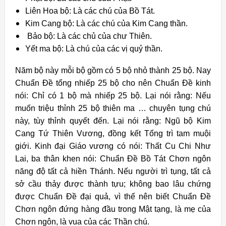
Liên Hoa bộ: Là các chú của Bồ Tát.
Kim Cang bộ: Là các chú của Kim Cang thần.
Bảo bộ: Là các chủ của chư Thiên.
Yết ma bộ: Là chú của các vị quỷ thần.
Năm bộ này mỗi bộ gồm có 5 bộ nhỏ thành 25 bộ. Nay
Chuẩn Đề tổng nhiếp 25 bộ cho nên Chuẩn Đề kinh
nói: Chỉ có 1 bộ mà nhiếp 25 bộ. Lại nói rằng: Nếu
muốn triệu thỉnh 25 bộ thiên ma … chuyên tụng chú
này, tùy thỉnh quyết đến. Lại nói rằng: Ngũ bộ Kim
Cang Tứ Thiên Vương, đồng kết Tổng trì tam muội
giới. Kinh đại Giáo vương có nói: Thất Cu Chi Như
Lai, ba thân khen nói: Chuẩn Đề Bồ Tát Chơn ngôn
năng độ tất cả hiền Thánh. Nếu người trì tụng, tất cả
sở cầu thảy được thành tựu; không bao lâu chứng
được Chuẩn Đề đại quả, vì thế nên biết Chuẩn Đề
Chơn ngôn đứng hàng đầu trong Mật tạng, là mẹ của
Chơn ngôn, là vua của các Thần chú.