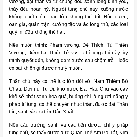
vương, đại thần và tứ chúng đều sanh lòng kính yêu,
thảy đều hoan hỷ. Người tụng chú này, xuống nước
không chết chìm, nạn lửa không thể đốt. Độc dược,
oan gia, quân trận, cường tặc và ác long thú, các loài
quỷ mị đều không thể hại.
Nếu muốn thỉnh: Phạm vương, Đế Thích, Tứ Thiên
Vương, Diêm La, Thiên Tử v.v… chỉ tụng chú này tùy
thỉnh quyết đến, không dám trước sau chậm trễ. Hoặc
có sai khiến gì được như ý muốn.
Thần chú này có thế lực lớn đối với Nam Thiệm Bộ
Châu. Dời núi Tu Di; khô nước Đại Hải; Chú vào cây
khô sẽ phát sanh hoa quả, huống chi là người năng y
pháp trì tụng, có thể chuyển nhục thân, được đại Thần
túc, sanh về cõi trời Đâu Suất.
Nếu cầu trường sanh và các tiên dược, chỉ y pháp
tụng chú, sẽ thấy được đức Quan Thế Âm Bồ Tát, Kim