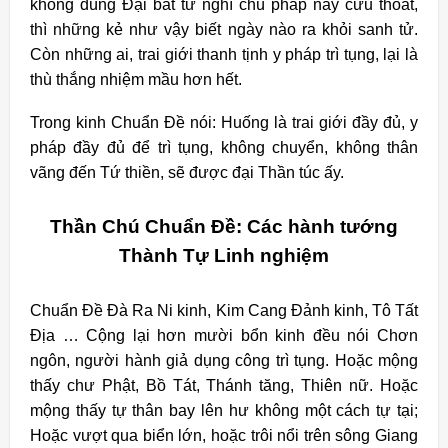
không dùng Đại bất tư nghì chú pháp này cứu thoát,
thì những kẻ như vậy biết ngày nào ra khỏi sanh tử.
Còn những ai, trai giới thanh tịnh y pháp trì tụng, lại là
thù thắng nhiệm mầu hơn hết.
Trong kinh Chuẩn Đề nói: Huống là trai giới đầy đủ, y
pháp đầy đủ để trì tụng, không chuyển, không thân
vãng đến Tứ thiền, sẽ được đại Thần túc ấy.
Thần Chú Chuẩn Đề: Các hành tướng
Thành Tự Linh nghiệm
Chuẩn Đề Đà Ra Ni kinh, Kim Cang Đảnh kinh, Tô Tất
Địa … Cộng lại hơn mười bổn kinh đều nói Chơn
ngôn, người hành giả dụng công trì tụng. Hoặc mộng
thấy chư Phật, Bồ Tát, Thánh tăng, Thiên nữ. Hoặc
mộng thấy tự thân bay lên hư không một cách tự tại;
Hoặc vượt qua biển lớn, hoặc trôi nổi trên sông Giang