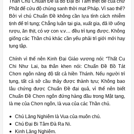
Thần Chú Chuẩn Đề là do Đại Bi Tâm triệt để của chư
Phật để cứu độ chúng sanh thời mạt Pháp. Vì sao thế?
Bởi vì chú Chuẩn Đề không cần lựa tính cách nhiễm
tịnh để trì tụng; Chẳng luận tại gia, xuất gia, đã lỡ uống
rượu, ăn thịt, có vợ con v.v… đều trì tụng được. Không
giống các Thần chú khác cần yếu phải trì giới mới hay
tụng tập.
Chính vì thế nên Kinh Đại Giáo vương nói: “Thất Cu
Chi Như Lai, ba thân khen nói: Chuẩn Đề Bồ Tát
Chơn ngôn năng độ tất cả hiền Thánh. Nếu người trì
tụng, tất cả sở cầu thảy được thành tựu; Không bao
lâu chứng được Chuẩn Đề đại quả, vì thế nên biết
Chuẩn Đề Chơn ngôn đứng hàng đầu trong Mật tạng,
là mẹ của Chơn ngôn, là vua của các Thần chú.
Chú Lăng Nghiêm là Vua của muôn chú.
Chú Đại Bi Tâm Đà Ra Ni.
Kinh Lăng Nghiêm.