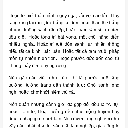
*
Hoặc tự biết thân mình nguy nga, vòi vọi cao lớn. Hay
răng rụng lại mọc, tóc trắng lại đen; hoặc thân thể trắng
nhuận, không sanh rận rệp, hoặc tham sân si tự nhiên
tiêu diệt. Hoặc tổng trì bất vong, một chữ năng diễn
nhiều nghĩa. Hoặc trí tuệ đốn sanh, tự nhiên thông
hiểu tất cả kinh luật luận. Hoặc tất cả tam muội pháp
môn tự nhiên hiện tiền. Hoặc phước đức đốn cao, tứ
chúng thảy đều quy ngưỡng …
Nếu gặp các việc như trên, chỉ là phước huệ tăng
trưởng, tướng trạng gần thành tựu; Chớ sanh lòng
nghi hoặc, chớ khởi niệm thủ xả.
Nên quán những cảnh giới đã gặp đó, đều là “A” tự,
hoặc Lam tự; Hoặc tưởng đều như mộng huyễn hay
đều là pháp giới nhứt tâm. Nếu được ứng nghiệm như
vậy cần phải phát tu, sách tất tam nghiệp, gia công trì