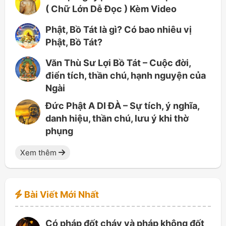
( Chữ Lớn Dễ Đọc ) Kèm Video
Phật, Bồ Tát là gì? Có bao nhiêu vị
Phật, Bồ Tát?
Văn Thù Sư Lợi Bồ Tát – Cuộc đời,
điển tích, thần chú, hạnh nguyện của
Ngài
Đức Phật A DI ĐÀ – Sự tích, ý nghĩa,
danh hiệu, thần chú, lưu ý khi thờ
phụng
Xem thêm
Bài Viết Mới Nhất
Có pháp đốt cháy và pháp không đốt