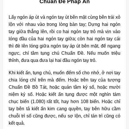
Chuẩn Đề Pháp Ấn
Lấy ngón áp út và ngón tay út bên mặt cùng bên trái xỏ
lộn với nhau vào trong lòng bàn tay; Dựng hai ngón
tay giữa thẳng lên, rồi co hai ngón tay trỏ mà vịn vào
lóng đầu của hai ngón tay giữa; còn hai ngón tay cái
thì đè lên lóng giữa ngón tay áp út bên mặt, để ngang
ngực, chí tâm tụng chú Chuẩn Đề. Nếu muốn triệu
thỉnh, đưa qua đưa lại hai đầu ngón tay trỏ.
Khi kiết ấn, tụng chú, muốn đếm số cho nhớ, ở nơi tay
chia lóng chỉ trên mà đếm. Hoặc trên tay của tượng
Chuẩn Đề Bồ Tát, hoặc quán tâm ký số, hoặc mười
niệm ký số. Hoặc kiết ấn tụng được một nghìn tám
chục biến (1.080) rất tốt, hay hơn 108 biến. Hoặc chỉ
tay bên tả kiết ấn kim cang quyền, tay bên hữu cầm
chuỗi trì số cũng được, nếu sợ lộn, chỉ tán trì cũng có
kết quả.