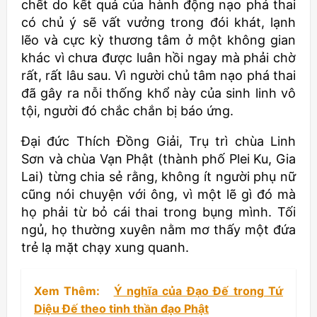
chết do kết quả của hành động nạo phá thai
có chủ ý sẽ vất vưởng trong đói khát, lạnh
lẽo và cực kỳ thương tâm ở một không gian
khác vì chưa được luân hồi ngay mà phải chờ
rất, rất lâu sau. Vì người chủ tâm nạo phá thai
đã gây ra nỗi thống khổ này của sinh linh vô
tội, người đó chắc chắn bị báo ứng.
Đại đức Thích Đồng Giải, Trụ trì chùa Linh
Sơn và chùa Vạn Phật (thành phố Plei Ku, Gia
Lai) từng chia sẻ rằng, không ít người phụ nữ
cũng nói chuyện với ông, vì một lẽ gì đó mà
họ phải từ bỏ cái thai trong bụng mình. Tối
ngủ, họ thường xuyên nằm mơ thấy một đứa
trẻ lạ mặt chạy xung quanh.
Xem Thêm:
Ý nghĩa của Đạo Đế trong Tứ
Diệu Đế theo tinh thần đạo Phật