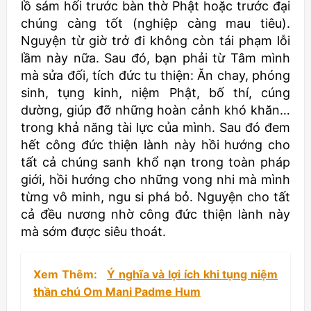
lồ sám hối trước bàn thờ Phật hoặc trước đại
chúng càng tốt (nghiệp càng mau tiêu).
Nguyện từ giờ trở đi không còn tái phạm lỗi
lầm này nữa. Sau đó, bạn phải từ Tâm mình
mà sửa đối, tích đức tu thiện: Ăn chay, phóng
sinh, tụng kinh, niệm Phật, bố thí, cúng
dường, giúp đỡ những hoàn cảnh khó khăn…
trong khả năng tài lực của mình. Sau đó đem
hết công đức thiện lành này hồi hướng cho
tất cả chúng sanh khổ nạn trong toàn pháp
giới, hồi hướng cho những vong nhi mà mình
từng vô minh, ngu si phá bỏ. Nguyện cho tất
cả đều nương nhờ công đức thiện lành này
mà sớm được siêu thoát.
Xem Thêm:
Ý nghĩa và lợi ích khi tụng niệm
thần chú Om Mani Padme Hum