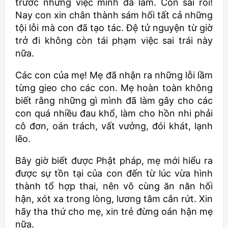
trước những việc mình đã làm. Con sai rồi!
Nay con xin chân thành sám hối tất cả những
tội lỗi mà con đã tạo tác. Đệ tử nguyện từ giờ
trở đi không còn tái phạm việc sai trái này
nữa.
Các con của mẹ! Mẹ đã nhận ra những lỗi lầm
từng gieo cho các con. Mẹ hoàn toàn không
biết rằng những gì mình đã làm gây cho các
con quá nhiều đau khổ, làm cho hồn nhi phải
cô đơn, oán trách, vất vưởng, đói khát, lạnh
lẽo.
Bây giờ biết được Phật pháp, mẹ mới hiểu ra
được sự tồn tại của con đến từ lúc vừa hình
thành tổ hợp thai, nên vô cùng ăn năn hối
hận, xót xa trong lòng, lương tâm cắn rứt. Xin
hãy tha thứ cho mẹ, xin trẻ đừng oán hận mẹ
nữa.