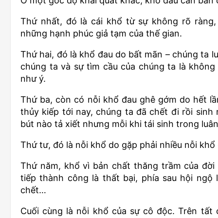
Ở một góc độ khái quát khác, khổ đau căn bản 
Thứ nhất, đó là cái khổ từ sự không rõ ràng
những hạnh phúc giả tạm của thế gian.
Thứ hai, đó là khổ đau do bất mãn – chúng ta 
chúng ta và sự tìm cầu của chúng ta là không 
như ý.
Thứ ba, còn có nỗi khổ đau ghê gớm do hết lần 
thủy kiếp tới nay, chúng ta đã chết đi rồi sinh
bút nào tả xiết nhưng mỗi khi tái sinh trong lu
Thứ tư, đó là nỗi khổ do gặp phải nhiều nỗi khổ 
Thứ năm, khổ vì bản chất thăng trầm của đời s
tiếp thành công là thất bại, phía sau hội ngộ l
chết…
Cuối cùng là nỗi khổ của sự cô độc. Trên tất