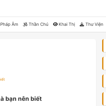
Pháp Âm
Thần Chú
Khai Thị
Thư Viện
iết
à bạn nên biết