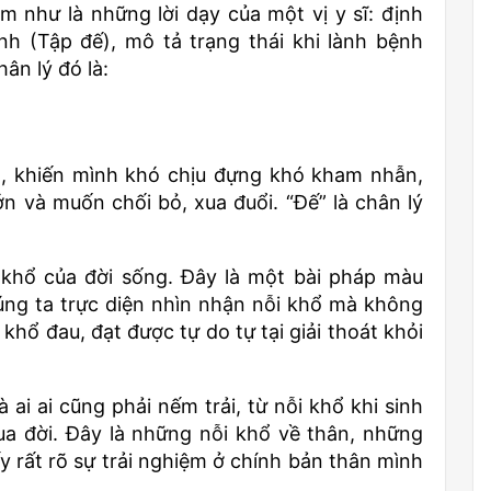
 như là những lời dạy của một vị y sĩ: định
h (Tập đế), mô tả trạng thái khi lành bệnh
ân lý đó là:
h, khiến mình khó chịu đựng khó kham nhẫn,
 và muốn chối bỏ, xua đuổi. “Đế” là chân lý
 khổ của đời sống. Đây là một bài pháp màu
úng ta trực diện nhìn nhận nỗi khổ mà không
khổ đau, đạt được tự do tự tại giải thoát khỏi
i ai cũng phải nếm trải, từ nỗi khổ khi sinh
qua đời. Đây là những nỗi khổ về thân, những
 rất rõ sự trải nghiệm ở chính bản thân mình