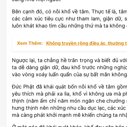
Bên cạnh đó, có nỗi khổ về tâm. Thực tế là, tâm
các cảm xúc tiêu cực như tham lam, giận dữ, s
luôn khát khao tìm cầu những thứ mà ta không 
Xem Thêm:
Không truyền rộng điều ác, thường 
Ngược lại, ta chẳng hề trân trọng và biết đủ v
ta dễ dàng giận dữ, đau khổ trước những nghịch
vào vòng xoáy luẩn quẩn của sự bất mãn không
Đức Phật đã khái quát bốn nỗi khổ về tâm gồm
yêu thích mà phải xa lìa, khổ vì không ưa mà 
thịnh (năm ấm chỉ năm món ngăn che chướng ng
hưng thịnh nên những nhu cầu dục lạc, các xúc
mà càng phát khởi mạnh mẽ khiến chúng ta nhậ