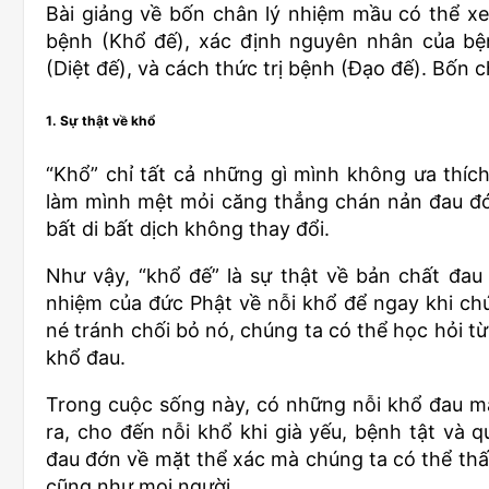
Bài giảng về bốn chân lý nhiệm mầu có thể xem
bệnh (Khổ đế), xác định nguyên nhân của bện
(Diệt đế), và cách thức trị bệnh (Đạo đế). Bốn ch
1. Sự thật về khổ
“Khổ” chỉ tất cả những gì mình không ưa thíc
làm mình mệt mỏi căng thẳng chán nản đau đớn
bất di bất dịch không thay đổi.
Như vậy, “khổ đế” là sự thật về bản chất đau
nhiệm của đức Phật về nỗi khổ để ngay khi ch
né tránh chối bỏ nó, chúng ta có thể học hỏi từ 
khổ đau.
Trong cuộc sống này, có những nỗi khổ đau mà a
ra, cho đến nỗi khổ khi già yếu, bệnh tật và 
đau đớn về mặt thể xác mà chúng ta có thể thấy
cũng như mọi người.