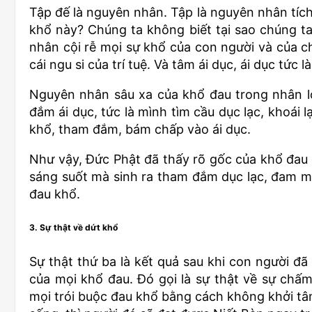
Tập đế là nguyên nhân. Tập là nguyên nhân tích t
khổ này? Chúng ta không biết tại sao chúng t
nhân cội rễ mọi sự khổ của con người và của chú
cái ngu si của trí tuệ. Và tâm ái dục, ái dục tức 
Nguyên nhân sâu xa của khổ đau trong nhân loạ
đắm ái dục, tức là mình tìm cầu dục lạc, khoái 
khổ, tham đắm, bám chấp vào ái dục.
Như vậy, Đức Phật đã thấy rõ gốc của khổ đau ch
sáng suốt mà sinh ra tham đắm dục lạc, đam mê
đau khổ.
3. Sự thật về dứt khổ
Sự thật thứ ba là kết quả sau khi con người đã
của mọi khổ đau. Đó gọi là sự thật về sự chấm 
mọi trói buộc đau khổ bằng cách không khởi tâm