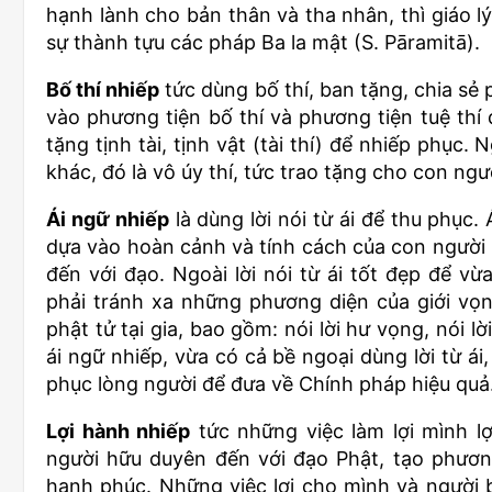
hạnh lành cho bản thân và tha nhân, thì giáo l
sự thành tựu các pháp Ba la mật (S. Pāramitā).
Bố thí nhiếp
tức dùng bố thí, ban tặng, chia sẻ
vào phương tiện bố thí và phương tiện tuệ thí 
tặng tịnh tài, tịnh vật (tài thí) để nhiếp phục.
khác, đó là vô úy thí, tức trao tặng cho con ng
Ái ngữ nhiếp
là dùng lời nói từ ái để thu phục.
dựa vào hoàn cảnh và tính cách của con người m
đến với đạo. Ngoài lời nói từ ái tốt đẹp để v
phải tránh xa những phương diện của giới vọ
phật tử tại gia, bao gồm: nói lời hư vọng, nói lờ
ái ngữ nhiếp, vừa có cả bề ngoại dùng lời từ á
phục lòng người để đưa về Chính pháp hiệu quả
Lợi hành nhiếp
tức những việc làm lợi mình l
người hữu duyên đến với đạo Phật, tạo phương
hạnh phúc. Những việc lợi cho mình và người