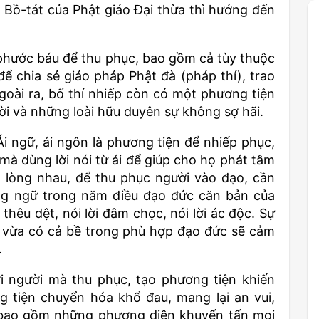
ý Bồ-tát của Phật giáo Đại thừa thì hướng đến
 phước báu để thu phục, bao gồm cả tùy thuộc
để chia sẻ giáo pháp Phật đà (pháp thí), trao
 Ngoài ra, bố thí nhiếp còn có một phương tiện
ười và những loài hữu duyên sự không sợ hãi.
 Ái ngữ, ái ngôn là phương tiện để nhiếp phục,
à dùng lời nói từ ái để giúp cho họ phát tâm
ừa lòng nhau, để thu phục người vào đạo, cần
ng ngữ trong năm điều đạo đức căn bản của
i thêu dệt, nói lời đâm chọc, nói lời ác độc. Sự
i, vừa có cả bề trong phù hợp đạo đức sẽ cảm
.
ợi người mà thu phục, tạo phương tiện khiến
 tiện chuyển hóa khổ đau, mang lại an vui,
 bao gồm những phương diện khuyến tấn mọi