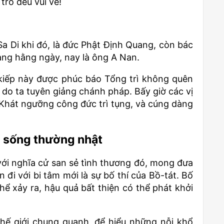
trò đều vui vẻ!
a Di khi đó, là đức Phật Định Quang, còn bác
dàng hằng ngày, nay là ông A Nan.
kiếp này được phúc báo Tổng trì không quên
 do ta tuyên giảng chánh pháp. Bấy giờ các vị
 Khát ngưỡng công đức trì tụng, và cúng dàng
i sống thường nhật
 với nghĩa cử san sẻ tình thương đó, mong đưa
 đi với bi tâm mới là sự bố thí của Bồ-tát. Bố
 thể xảy ra, hậu quả bất thiện có thể phát khởi
thế giới chung quanh, để hiểu những nỗi khổ