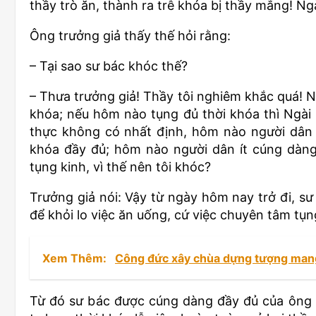
thầy trò ăn, thành ra trễ khóa bị thầy mắng! N
Ông trưởng giả thấy thế hỏi rằng:
– Tại sao sư bác khóc thế?
– Thưa trưởng giả! Thầy tôi nghiêm khắc quá! N
khóa; nếu hôm nào tụng đủ thời khóa thì Ngài h
thực không có nhất định, hôm nào người dân 
khóa đầy đủ; hôm nào người dân ít cúng dàng, 
tụng kinh, vì thế nên tôi khóc?
Trưởng giả nói: Vậy từ ngày hôm nay trở đi, sư
để khỏi lo việc ăn uống, cứ việc chuyên tâm tụn
Xem Thêm:
Công đức xây chùa dựng tượng mang
Từ đó sư bác được cúng dàng đầy đủ của ông 