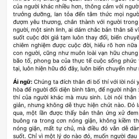
của người khác nhiều hơn, thông cảm với người
trưởng dưỡng, lan tỏa đến tâm thức mọi ngườ
đượm yêu thương, chân thành với người trong
người, một sinh linh, ai dám chắc bản thân sẽ 
suốt cuộc đời giả tạm luôn thay đổi, biến chuy
chiêm nghiệm được cuộc đời, hiểu rõ hơn nữa
con người, cũng như muôn loài vạn hữu chung
bão tố, phong ba của thực tế cuộc sống phức 
tại, luôn hiện hữu đó đây, luôn biến chuyển n
Ái ngữ:
Chúng ta đích thân đi bố thí với lời nói
hòa để người đối diện bình tâm, để người nhận
thí của người khác mà mưu sinh. Lời nói thân
giản, nhưng không dễ thực hiện chút nào. Đó là
qua, một lần được thấy bản thân ứng xử đem l
buông ra trong cơn nóng giận, không kiềm th
nóng giận, mất tự chủ, mà điều đó vẫn dễ dàng
suốt. Chỉ vì một lý do nào đó, muốn người đau k