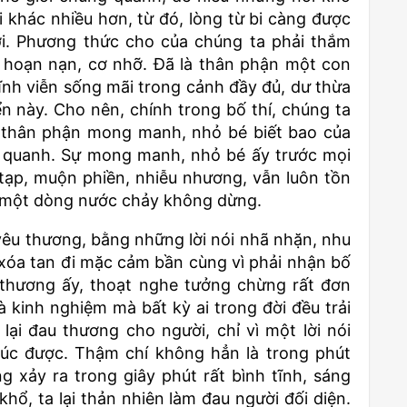
 khác nhiều hơn, từ đó, lòng từ bi càng được
i. Phương thức cho của chúng ta phải thắm
 hoạn nạn, cơ nhỡ. Đã là thân phận một con
vĩnh viễn sống mãi trong cảnh đầy đủ, dư thừa
ển này. Cho nên, chính trong bố thí, chúng ta
 thân phận mong manh, nhỏ bé biết bao của
 quanh. Sự mong manh, nhỏ bé ấy trước mọi
tạp, muộn phiền, nhiễu nhương, vẫn luôn tồn
hư một dòng nước chảy không dừng.
 yêu thương, bằng những lời nói nhã nhặn, nhu
 xóa tan đi mặc cảm bần cùng vì phải nhận bố
 thương ấy, thoạt nghe tưởng chừng rất đơn
 kinh nghiệm mà bất kỳ ai trong đời đều trải
ại đau thương cho người, chỉ vì một lời nói
úc được. Thậm chí không hẳn là trong phút
 xảy ra trong giây phút rất bình tĩnh, sáng
hổ, ta lại thản nhiên làm đau người đối diện.