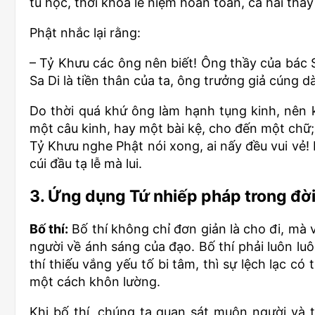
tu học, thời khóa lễ niệm hoàn toàn, cả hai thầy 
Phật nhắc lại rằng:
– Tỷ Khưu các ông nên biết! Ông thầy của bác S
Sa Di là tiền thân của ta, ông trưởng giả cúng 
Do thời quá khứ ông làm hạnh tụng kinh, nên 
một câu kinh, hay một bài kệ, cho đến một chữ;
Tỷ Khưu nghe Phật nói xong, ai nấy đều vui vẻ!
cúi đầu tạ lễ mà lui.
3. Ứng dụng Tứ nhiếp pháp trong đờ
Bố thí:
Bố thí không chỉ đơn giản là cho đi, mà
người về ánh sáng của đạo. Bố thí phải luôn luôn
thí thiếu vắng yếu tố bi tâm, thì sự lệch lạc có
một cách khôn lường.
Khi bố thí, chúng ta quan sát muôn người và 