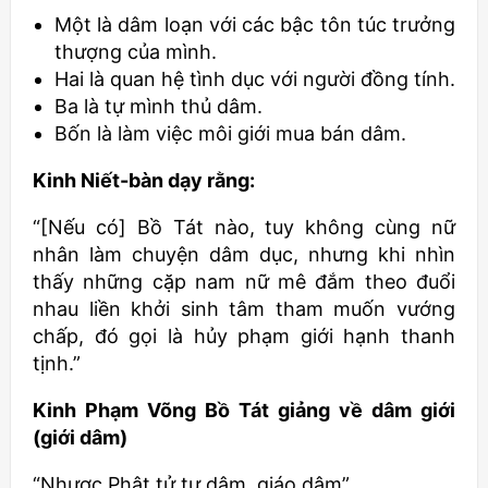
Một là dâm loạn với các bậc tôn túc trưởng
thượng của mình.
Hai là quan hệ tình dục với người đồng tính.
Ba là tự mình thủ dâm.
Bốn là làm việc môi giới mua bán dâm.
Kinh Niết-bàn dạy rằng:
“[Nếu có] Bồ Tát nào, tuy không cùng nữ
nhân làm chuyện dâm dục, nhưng khi nhìn
thấy những cặp nam nữ mê đắm theo đuổi
nhau liền khởi sinh tâm tham muốn vướng
chấp, đó gọi là hủy phạm giới hạnh thanh
tịnh.”
Kinh Phạm Võng Bồ Tát giảng về dâm giới
(giới dâm)
“Nhược Phật tử tự dâm, giáo dâm”…