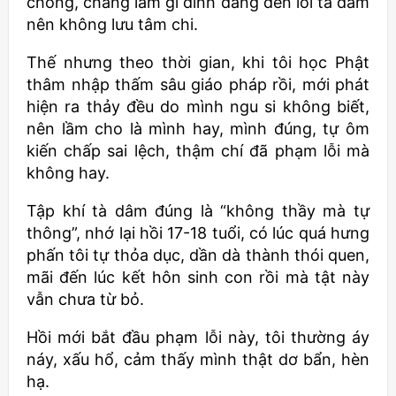
chồng, chẳng làm gì dính dáng đến lỗi tà dâm
nên không lưu tâm chi.
Thế nhưng theo thời gian, khi tôi học Phật
thâm nhập thấm sâu giáo pháp rồi, mới phát
hiện ra thảy đều do mình ngu si không biết,
nên lầm cho là mình hay, mình đúng, tự ôm
kiến chấp sai lệch, thậm chí đã phạm lỗi mà
không hay.
Tập khí tà dâm đúng là “không thầy mà tự
thông”, nhớ lại hồi 17-18 tuổi, có lúc quá hưng
phấn tôi tự thỏa dục, dần dà thành thói quen,
mãi đến lúc kết hôn sinh con rồi mà tật này
vẫn chưa từ bỏ.
Hồi mới bắt đầu phạm lỗi này, tôi thường áy
náy, xấu hổ, cảm thấy mình thật dơ bẩn, hèn
hạ.