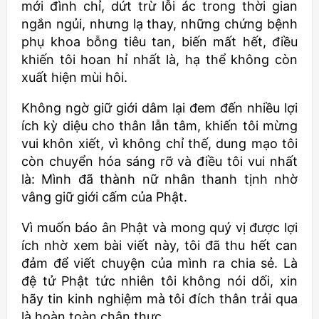
mới đình chỉ, dứt trừ lỗi ác trong thời gian
ngắn ngủi, nhưng lạ thay, những chứng bệnh
phụ khoa bỗng tiêu tan, biến mất hết, điều
khiến tôi hoan hỉ nhất là, hạ thể không còn
xuất hiện mùi hôi.
Không ngờ giữ giới dâm lại đem đến nhiều lợi
ích kỳ diệu cho thân lẫn tâm, khiến tôi mừng
vui khôn xiết, vì không chỉ thế, dung mạo tôi
còn chuyển hóa sáng rỡ và điều tôi vui nhất
là: Mình đã thành nữ nhân thanh tịnh nhờ
vâng giữ giới cấm của Phật.
Vì muốn báo ân Phật và mong quý vị được lợi
ích nhờ xem bài viết này, tôi đã thu hết can
đảm để viết chuyện của mình ra chia sẻ. Là
đệ tử Phật tức nhiên tôi không nói dối, xin
hãy tin kinh nghiệm mà tôi đích thân trải qua
là hoàn toàn chân thực.