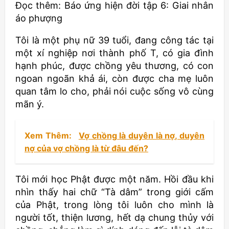
Đọc thêm: Báo ứng hiện đời tập 6: Giai nhân
áo phượng
Tôi là một phụ nữ 39 tuổi, đang công tác tại
một xí nghiệp nơi thành phố T, có gia đình
hạnh phúc, được chồng yêu thương, có con
ngoan ngoãn khả ái, còn được cha mẹ luôn
quan tâm lo cho, phải nói cuộc sống vô cùng
mãn ý.
Xem Thêm:
Vợ chồng là duyên là nợ, duyên
nợ của vợ chồng là từ đâu đến?
Tôi mới học Phật được một năm. Hồi đầu khi
nhìn thấy hai chữ “Tà dâm” trong giới cấm
của Phật, trong lòng tôi luôn cho mình là
người tốt, thiện lương, hết dạ chung thủy với