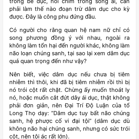
trong bể dục, nổi chìm trong sông ái, cần
phải làm thế nào đoạn trừ dâm dục cho kỳ
được. Đây là công phu đứng đầu.
Có người cho rằng quan hệ nam nữ chỉ có
song phương đồng ý với nhau, ngoài ra
không làm tổn hại đến người khác, không làm
não loạn chúng sanh, tại sao lại xem dâm dục
quá quan trọng đến như vậy?
Nên biết, việc dâm dục nếu chưa bị tiêm
nhiễm thì thôi, khi đã bị tiêm nhiễm rồi thì bị
nó trói cột rất chặt. Chừng ấy muốn thoát ly
nó, hoặc muốn cắt đứt dây ái dục, thật không
phải đơn giản, nên Đại Trí Độ Luận của tổ
Long Thọ dạy: “Dâm dục tuy bất não chúng
sanh, hệ phược cố vi đại tội” (dâm dục dù
không não hại chúng sanh, nhưng có sức trói
cột, nên tội ác rất lớn).