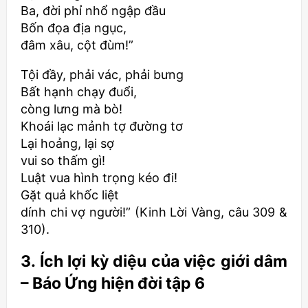
Ba, đời phỉ nhổ ngập đầu
Bốn đọa địa ngục,
đâm xâu, cột đùm!”
Tội đầy, phải vác, phải bưng
Bất hạnh chạy đuổi,
còng lưng mà bò!
Khoái lạc mảnh tợ đường tơ
Lại hoảng, lại sợ
vui so thấm gì!
Luật vua hình trọng kéo đi!
Gặt quả khốc liệt
dính chi vợ người!” (Kinh Lời Vàng, câu 309 &
310).
3. Ích lợi kỳ diệu của việc giới dâm
– Báo Ứng hiện đời tập 6