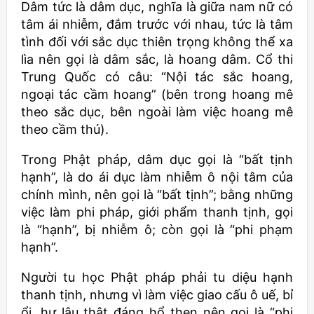
Dâm tức là dâm dục, nghĩa là giữa nam nữ có
tâm ái nhiễm, đắm trước với nhau, tức là tâm
tình đối với sắc dục thiên trọng không thể xa
lìa nên gọi là dâm sắc, là hoang dâm. Cổ thi
Trung Quốc có câu: “Nội tác sắc hoang,
ngoại tác cầm hoang” (bên trong hoang mê
theo sắc dục, bên ngoài làm việc hoang mê
theo cầm thú).
Trong Phật pháp, dâm dục gọi là “bất tịnh
hạnh”, là do ái dục làm nhiễm ô nội tâm của
chính mình, nên gọi là “bất tịnh”; bằng những
việc làm phi pháp, giới phẩm thanh tịnh, gọi
là “hạnh”, bị nhiễm ô; còn gọi là “phi phạm
hạnh”.
Người tu học Phật pháp phải tu diệu hạnh
thanh tịnh, nhưng vì làm việc giao cấu ô uế, bỉ
ổi, hư lậu thật đáng hổ thẹn nên gọi là “phi