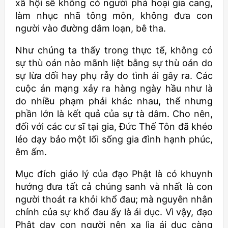
xã hội sẽ không có người phá hoại gia cang,
làm nhục nhã tông môn, không đưa con
người vào đường dâm loạn, bê tha.
Như chúng ta thấy trong thực tế, không có
sự thù oán nào mãnh liệt bằng sự thù oán do
sự lừa dối hay phụ rẫy do tình ái gây ra. Các
cuộc án mạng xảy ra hàng ngày hầu như là
do nhiều phạm phải khác nhau, thế nhưng
phần lớn là kết quả của sự tà dâm. Cho nên,
đối với các cư sĩ tại gia, Đức Thế Tôn đã khéo
léo dạy bảo một lối sống gia đình hạnh phúc,
êm ấm.
Mục đích giáo lý của đạo Phật là có khuynh
hướng đưa tất cả chúng sanh và nhất là con
người thoát ra khỏi khổ đau; mà nguyên nhân
chính của sự khổ đau ấy là ái dục. Vì vậy, đạo
Phật dạy con người nên xa lìa ái dục càng