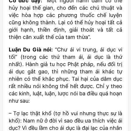
Cổ đức dạy:
“Một người hành dâm có thể
hủy hoại thế gian, cho đến các chú thuật và
việc hòa hợp các phương thuốc chế luyện
cũng không thành. Lại có thể hủy hoại tất cả
giới hạnh, thiền định, giải thoát và tất cả
thiện căn xuất thế của tam thừa”.
Luận Du Già nói:
“Chư ái vi trung, ái dục vi
tối” (trong các thứ tham ái, ái dục là thứ
nhất). Hành giả tu học Phật pháp, nếu đối trị
ái dục gắt gao, thì những tham ái khác tự
nhiên có thể khắc phục. Tai hại của dâm dục
rất nhiều nói không thể hết được. Chỉ y theo
các kinh, luật, luận, lược nói ba điều quá hoạn
như sau:
– Tợ lạc thật khổ (tợ hồ vui nhưng thực sự là
khổ): Nam nữ ở đời vì sao đều ưa thích việc ái
dục? Vì đều lầm cho ái dục là đại lạc của nhân