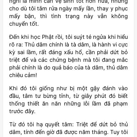
nghĩ là mình cần vệ sinh tốt hơn nữa, nhưng
cho dù tôi tắm rửa ngày mấy lần, thay y phục
mấy bận, thì tình trạng này vẫn không
chuyển tốt.
Đến khi học Phật rồi, tôi suýt té ngửa khi hiểu
rõ ra: Thủ dâm chính là tà dâm, là hành vi cực
kỳ sai lầm, rất đáng xấu hổ, cần phải dứt bỏ
triệt để và các chứng bệnh mà tôi đang mắc
phải chính là do quả báo của tà dâm, thủ dâm
chiêu cảm!
Khi đó tôi giống như bị một gậy đánh vào
đầu, tâm tư bừng tỉnh, từ giây phút đó biết
thống thiết ăn năn những lỗi lầm đã phạm
trước đây.
Từ đó tôi hạ quyết tâm: Triệt để dứt bỏ thủ
dâm, tính đến giờ đã được năm tháng. Tuy tôi