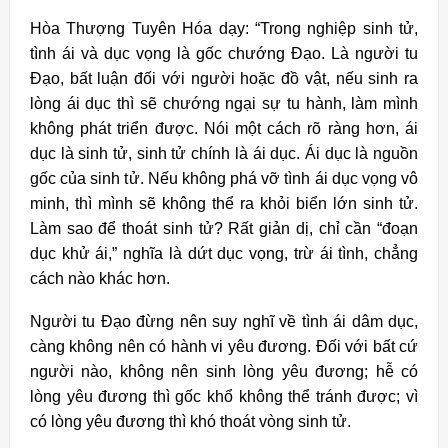
Hòa Thượng Tuyên Hóa dạy: “Trong nghiệp sinh tử,
tình ái và dục vọng là gốc chướng Ðạo. Là người tu
Ðạo, bất luận đối với người hoặc đồ vật, nếu sinh ra
lòng ái dục thì sẽ chướng ngại sự tu hành, làm mình
không phát triển được. Nói một cách rõ ràng hơn, ái
dục là sinh tử, sinh tử chính là ái dục. Ái dục là nguồn
gốc của sinh tử. Nếu không phá vỡ tình ái dục vọng vô
minh, thì mình sẽ không thể ra khỏi biển lớn sinh tử.
Làm sao để thoát sinh tử? Rất giản dị, chỉ cần “đoạn
dục khử ái,” nghĩa là dứt dục vọng, trừ ái tình, chẳng
cách nào khác hơn.
Người tu Ðạo đừng nên suy nghĩ về tình ái dâm dục,
càng không nên có hành vi yêu đương. Ðối với bất cứ
người nào, không nên sinh lòng yêu đương; hễ có
lòng yêu đương thì gốc khổ không thể tránh được; vì
có lòng yêu đương thì khó thoát vòng sinh tử.