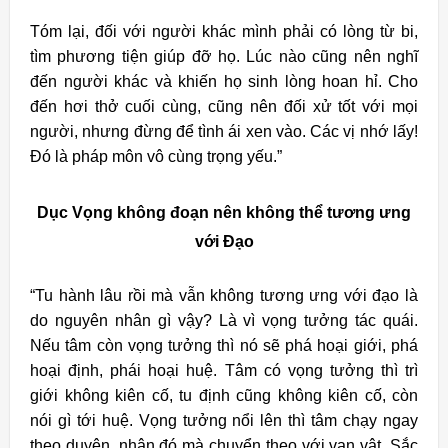
Tóm lại, đối với người khác mình phải có lòng từ bi,
tìm phương tiện giúp đỡ họ. Lúc nào cũng nên nghĩ
đến người khác và khiến họ sinh lòng hoan hỉ. Cho
đến hơi thở cuối cùng, cũng nên đối xử tốt với mọi
người, nhưng đừng để tình ái xen vào. Các vị nhớ lấy!
Ðó là pháp môn vô cùng trọng yếu.”
Dục Vọng không đoạn nên không thể tương ưng
với Đạo
“Tu hành lâu rồi mà vẫn không tương ưng với đạo là
do nguyên nhân gì vậy? Là vì vọng tưởng tác quái.
Nếu tâm còn vọng tưởng thì nó sẽ phá hoại giới, phá
hoại định, phái hoại huệ. Tâm có vọng tưởng thì trì
giới không kiên cố, tu định cũng không kiên cố, còn
nói gì tới huệ. Vọng tưởng nổi lên thì tâm chạy ngay
theo duyên, nhân đó mà chuyển theo với vạn vật. Sắc