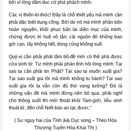
bởi vì lòng dâm dục cứ phá phách mình.
Các vị thiện-tri-thức! Ðây là chỗ thiết yếu mà mình cần
phải đặc biệt dụng công. Bởi do nó mà mình phản bổn
hoàn nguyên, khôi phục bản lai diện mục của mình,
chứng được trí huệ vô tận; cái nguồn đó không bao
giờ cạn, lấy không hết, dùng cũng không xuể.
Quý-vị cần phải phát tâm bồ-đề mới có thể phá được
cửa sinh tử. Tự mình phải phản tỉnh hỏi lòng mình: Tại
sao ta cần phải tin Phật? Tại sao ta muốn xuất gia?
Tại sao xuất gia rồi mà mình không tu hành? Tại sao
xuất gia rồi ta vẫn còn đủ thứ vọng tưởng? Ðó là
những vấn đề mà mình đừng nên bỏ qua, phải nghĩ
cho thông suốt thì mới thoát khỏi Tam-giới, liễu sinh
thoát tử, đến chỗ Niết-bàn an lạc được.”
( Sự nguy hại của Tình ái& Dục vọng – Theo Hòa
Thượng Tuyên Hóa Khai Thị )