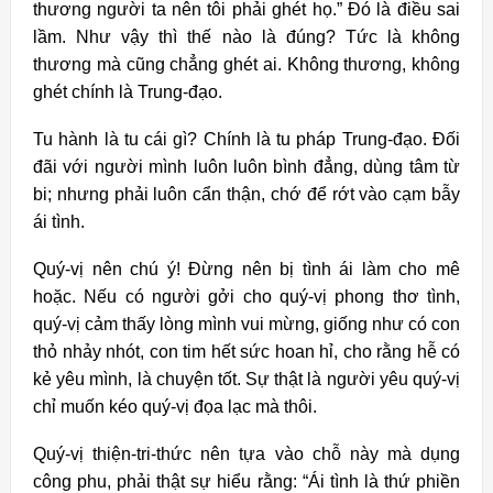
thương người ta nên tôi phải ghét họ.” Ðó là điều sai
lầm. Như vậy thì thế nào là đúng? Tức là không
thương mà cũng chẳng ghét ai. Không thương, không
ghét chính là Trung-đạo.
Tu hành là tu cái gì? Chính là tu pháp Trung-đạo. Ðối
đãi với người mình luôn luôn bình đẳng, dùng tâm từ
bi; nhưng phải luôn cẩn thận, chớ để rớt vào cạm bẫy
ái tình.
Quý-vị nên chú ý! Ðừng nên bị tình ái làm cho mê
hoặc. Nếu có người gởi cho quý-vị phong thơ tình,
quý-vị cảm thấy lòng mình vui mừng, giống như có con
thỏ nhảy nhót, con tim hết sức hoan hỉ, cho rằng hễ có
kẻ yêu mình, là chuyện tốt. Sự thật là người yêu quý-vị
chỉ muốn kéo quý-vị đọa lạc mà thôi.
Quý-vị thiện-tri-thức nên tựa vào chỗ này mà dụng
công phu, phải thật sự hiểu rằng: “Ái tình là thứ phiền