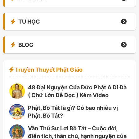
TU HỌC
BLOG
Truyền Thuyết Phật Giáo
48 Đại Nguyện Của Đức Phật A Di Đà
( Chữ Lớn Dễ Đọc ) Kèm Video
Phật, Bồ Tát là gì? Có bao nhiêu vị
Phật, Bồ Tát?
Văn Thù Sư Lợi Bồ Tát – Cuộc đời,
điển tích, thần chú, hạnh nguyện của