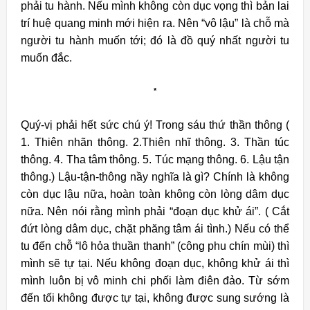
phải tu hành. Nếu mình không còn dục vọng thì bản lai
trí huệ quang minh mới hiện ra. Nên “vô lậu” là chỗ mà
người tu hành muốn tới; đó là đồ quý nhất người tu
muốn đắc.
*
Quý-vị phải hết sức chú ý! Trong sáu thứ thần thông (
1. Thiên nhãn thông. 2.Thiên nhĩ thông. 3. Thần túc
thông. 4. Tha tâm thông. 5. Túc mạng thông. 6. Lậu tận
thông.) Lậu-tận-thông nầy nghĩa là gì? Chính là không
còn dục lậu nữa, hoàn toàn không còn lòng dâm dục
nữa. Nên nói rằng mình phải “đoạn dục khử ái”. ( Cắt
đứt lòng dâm dục, chặt phăng tâm ái tình.) Nếu có thể
tu đến chỗ “lô hỏa thuần thanh” (công phu chín mùi) thì
mình sẽ tự tại. Nếu không đoạn dục, không khử ái thì
mình luôn bị vô minh chi phối làm điên đảo. Từ sớm
đến tối không được tự tại, không được sung sướng là