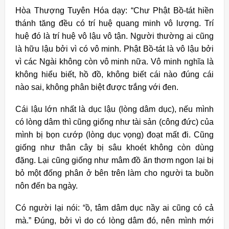
Hòa Thượng Tuyên Hóa dạy: “Chư Phật Bồ-tát hiền
thánh tăng đều có trí huệ quang minh vô lượng. Trí
huệ đó là trí huệ vô lậu vô tận.
Người thường ai cũng
là hữu lậu bởi vì có vô minh. Phật Bồ-tát là vô lậu bởi
vì các Ngài không còn vô minh nữa. Vô minh nghĩa là
không hiểu biết, hồ đồ, không biết cái nào đúng cái
nào sai, không phân biệt được trắng với đen.
Cái lậu lớn nhất là dục lậu (lòng dâm dục), nếu mình
có lòng dâm thì cũng giống như tài sản (công đức) của
mình bị bọn cướp (lòng dục vọng) đoạt mất đi. Cũng
giống như thân cây bị sâu khoét không còn dùng
đặng. Lại cũng giống như mâm đồ ăn thơm ngon lại bị
bỏ một đống phân ở bên trên làm cho người ta buồn
nôn đến ba ngày.
Có người lại nói: “ồ, tâm dâm dục nầy ai cũng có cả
mà.” Ðúng, bởi vì do có lòng dâm đó, nên mình mới