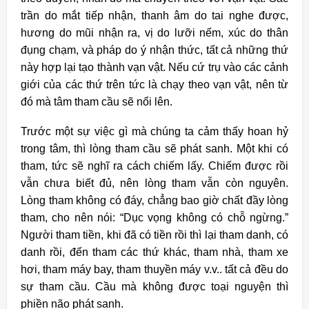
trần do mắt tiếp nhận, thanh âm do tai nghe được,
hương do mũi nhận ra, vị do lưỡi nếm, xúc do thân
đụng chạm, và pháp do ý nhận thức, tất cả những thứ
này hợp lại tạo thành vạn vật. Nếu cứ trụ vào các cảnh
giới của các thứ trên tức là chạy theo vạn vật, nên từ
đó mà tâm tham cầu sẽ nổi lên.
Trước một sự việc gì mà chúng ta cảm thấy hoan hỷ
trong tâm, thì lòng tham cầu sẽ phát sanh. Một khi có
tham, tức sẽ nghĩ ra cách chiếm lấy. Chiếm được rồi
vẫn chưa biết đủ, nên lòng tham vẫn còn nguyên.
Lòng tham không có đáy, chẳng bao giờ chất đầy lòng
tham, cho nên nói: “Dục vọng không có chỗ ngừng.”
Người tham tiền, khi đã có tiền rồi thì lại tham danh, có
danh rồi, đến tham các thứ khác, tham nhà, tham xe
hơi, tham máy bay, tham thuyền máy v.v.. tất cả đều do
sự tham cầu. Cầu mà không được toại nguyện thì
phiền não phát sanh.