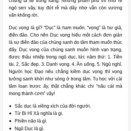
chúng ta sẽ trong sáng. Nhưng phàm phu thì như rễ
ngó sen vậy, tuy đứt rễ mà dây nhợ vẫn còn vương
vấn không rời.
Dục vọng là gì? “Dục” là ham muốn, “vọng” là hư giả,
điên đảo. Cho nên Dục vọng hiểu một cách đơn giản
là sự điên đảo của chúng sanh do tâm tham muốn thúc
đẩy. Dục vọng của chúng sanh muôn hình vạn trạng,
được thâu nhiếp trong ngũ dục, tức năm thứ: 1. Tiền
tài. 2. Sắc đẹp. 3. Danh vọng. 4. Ăn uống. 5. Ngủ nghỉ.
Người học Đạo nếu chẳng kiềm dục vọng thì vọng
tưởng sanh khởi như sóng ở trong tâm. Tu học với cái
tâm loạn trược ấy, thật chẳng khác chi “nấu cát mà
mong thành cơm” vậy!
Sắc dục là xiềng xích của đời người.
Từ Bi Hỉ Xả nghĩa là gi.
Phiền não là gì.
Ngũ Dục là gì.