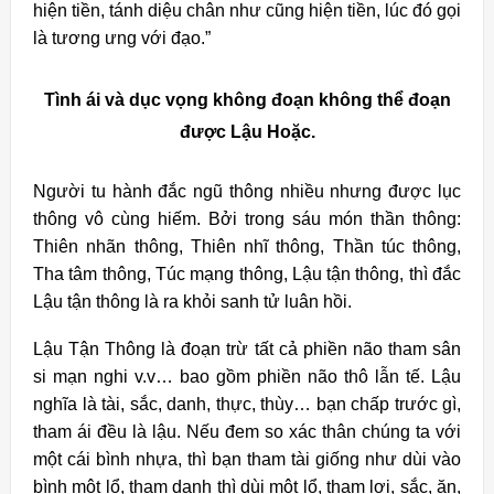
hiện tiền, tánh diệu chân như cũng hiện tiền, lúc đó gọi
là tương ưng với đạo.”
Tình ái và dục vọng không đoạn không thể đoạn
được Lậu Hoặc.
Người tu hành đắc ngũ thông nhiều nhưng được lục
thông vô cùng hiếm. Bởi trong sáu món thần thông:
Thiên nhãn thông, Thiên nhĩ thông, Thần túc thông,
Tha tâm thông, Túc mạng thông, Lậu tận thông, thì đắc
Lậu tận thông là ra khỏi sanh tử luân hồi.
Lậu Tận Thông là đoạn trừ tất cả phiền não tham sân
si mạn nghi v.v… bao gồm phiền não thô lẫn tế. Lậu
nghĩa là tài, sắc, danh, thực, thùy… bạn chấp trước gì,
tham ái đều là lậu. Nếu đem so xác thân chúng ta với
một cái bình nhựa, thì bạn tham tài giống như dùi vào
bình một lổ, tham danh thì dùi một lổ, tham lợi, sắc, ăn,