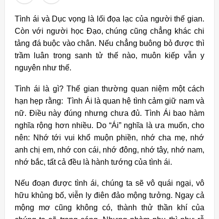
Tình ái và Dục vọng là lối đọa lạc của người thế gian.
Còn với người học Đạo, chúng cũng chẳng khác chi
tảng đá buộc vào chân. Nếu chẳng buông bỏ được thì
trầm luân trong sanh tử thế nào, muôn kiếp vẫn y
nguyên như thế.
Tình ái là gì? Thế gian thường quan niệm một cách
hạn hẹp rằng: Tình Ái là quan hệ tình cảm giữ nam và
nữ. Điều này đúng nhưng chưa đủ. Tình Ái bao hàm
nghĩa rộng hơn nhiều. Do “Ái” nghĩa là ưa muốn, cho
nên: Nhớ tới vui khổ muộn phiền, nhớ cha mẹ, nhớ
anh chị em, nhớ con cái, nhớ đông, nhớ tây, nhớ nam,
nhớ bắc, tất cả đều là hành tướng của tình ái.
Nếu đoạn được tình ái, chúng ta sẽ vô quái ngại, vô
hữu khủng bố, viễn ly điên đảo mộng tưởng. Ngay cả
mộng mơ cũng không có, thành thử thần khí của