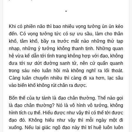
*
Khi có phiền não thì bao nhiêu vọng tưởng ùn ùn kéo
đến. Có vọng tưởng tức có sự ưu sầu, làm cho thân
khổ, tâm khổ, bầy ra trước mắt nào những thứ tạp
nhạp, những ý tưởng không thanh tịnh. Những quan
hệ vừa kể dẫn tới tình trạng không hợp với đạo, không
đưa tới sự dứt đường sanh tử, nên cứ quẩn quanh
trong sáu nẻo luân hồi mà không nghĩ ra lối thoát.
Càng luân chuyển nhiều thì càng đi xa hơn, lạc sâu
vào biển khổ không rút chân ra được.
Bổn thể của tự tánh là đạo chân thường. Thế nào gọi
là đạo chân thường? Nó là vô hình vô tướng, không
hình tích cụ thể. Hiểu được như vậy thì có thể tới được
đạo đó. Không hiểu như vậy thì mỗi ngày một đi
xuống. Nếu lại giác ngộ đạo này thì trí huệ luôn luôn