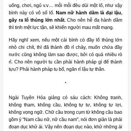
uống, chơi, ngủ v.v… mỗi mỗi đều dùi một lổ, như vậy
bình này có vô số lổ.
Nam nữ hành dâm là đại lậu,
gây ra lổ thủng lớn nhất.
Cho nên hễ đa hành dâm
thì tinh mệt lực tận, sẽ khiến người mau mất mạng.
Hãy nghĩ xem, nếu một cái bình có đầy lổ thủng lớn
nhỏ chi chít, thì đã thành đồ rỉ chảy, muốn chứa đầy
nước cũng không làm sao được, bởi có quá nhiều rò
rỉ. Cho nên người tu cần phải hành pháp gì để thành
tựu? Phải hành pháp tu bổ, ngăn rỉ lậu tự thân.
*
Ngài Tuyên Hóa giảng có sáu cách: Không tranh,
không tham, không cầu, không tự tư, không tự lợi,
không vọng ngữ. Chữ cầu trong cụm từ không cầu bao
gồm ý “Nam cầu nữ, nữ cầu nam”, nói đơn giản là phải
đoạn dục khử ái.
Vậy nên đoạn dục nào, khử những ái