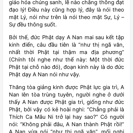
giáo hóa chúng sanh, lẽ nào chẳng thông đạt
đạo lý! Điều này cũng hợp lý, đây là nói theo
mặt Lý, nói như trên là nói theo mặt Sự, Lý –
Sự đều thông suốt.
Bởi thế, đức Phật dạy A Nan mai sau kết tập
kinh điển, câu đầu tiên là “như thị ngã văn,
nhất thời Phật tại thậm ma địa phương”
(Chính tôi nghe như thế này: Một thời đức
Phật tại chỗ nào đó), đoạn kinh này là do đức
Phật dạy A Nan nói như vậy.
Thăng tòa giảng kinh được Phật lực gia trì, A
Nan lên tòa trùng tuyên, người nghe ở dưới
thấy A Nan được Phật gia trì, giống như đức
Phật, bởi vậy có kẻ hoài nghi: “Chẳng phải là
Thích Ca Mâu Ni trở lại hay sao?” Có người
nói: “Không phải đâu, A Nan thành Phật rồi!”
A Nan vừa nói “như thị ngã văn”, mối nghi