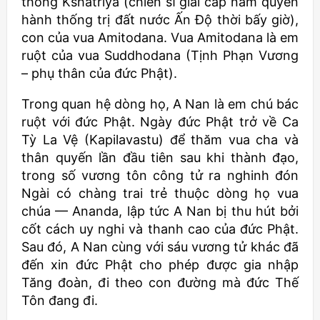
thống Kshatriya (chiến sĩ giai cấp nắm quyền
hành thống trị đất nước Ấn Ðộ thời bấy giờ),
con của vua Amitodana. Vua Amitodana là em
ruột của vua Suddhodana (Tịnh Phạn Vương
– phụ thân của đức Phật).
Trong quan hệ dòng họ, A Nan là em chú bác
ruột với đức Phật. Ngày đức Phật trở về Ca
Tỳ La Vệ (Kapilavastu) để thăm vua cha và
thân quyến lần đầu tiên sau khi thành đạo,
trong số vương tôn công tử ra nghinh đón
Ngài có chàng trai trẻ thuộc dòng họ vua
chúa — Ananda, lập tức A Nan bị thu hút bởi
cốt cách uy nghi và thanh cao của đức Phật.
Sau đó, A Nan cùng với sáu vương tử khác đã
đến xin đức Phật cho phép được gia nhập
Tăng đoàn, đi theo con đường mà đức Thế
Tôn đang đi.