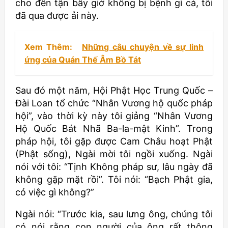
cho đến tận bây giờ không bị bệnh gì cả, tôi
đã qua được ải này.
Xem Thêm:
Những câu chuyện về sự linh
ứng của Quán Thế Âm Bồ Tát
Sau đó một năm, Hội Phật Học Trung Quốc –
Đài Loan tổ chức “Nhân Vương hộ quốc pháp
hội”, vào thời kỳ này tôi giảng “Nhân Vương
Hộ Quốc Bát Nhã Ba-la-mật Kinh”. Trong
pháp hội, tôi gặp được Cam Châu hoạt Phật
(Phật sống), Ngài mời tôi ngồi xuống. Ngài
nói với tôi: “Tịnh Không pháp sư, lâu ngày đã
không gặp mặt rồi”. Tôi nói: “Bạch Phật gia,
có việc gì không?”
Ngài nói: “Trước kia, sau lưng ông, chúng tôi
có nói rằng con người của ông rất thông