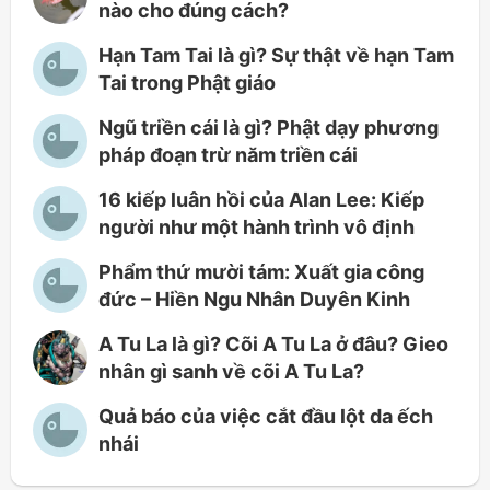
nào cho đúng cách?
Hạn Tam Tai là gì? Sự thật về hạn Tam
Tai trong Phật giáo
Ngũ triền cái là gì? Phật dạy phương
pháp đoạn trừ năm triền cái
16 kiếp luân hồi của Alan Lee: Kiếp
người như một hành trình vô định
Phẩm thứ mười tám: Xuất gia công
đức – Hiền Ngu Nhân Duyên Kinh
A Tu La là gì? Cõi A Tu La ở đâu? Gieo
nhân gì sanh về cõi A Tu La?
Quả báo của việc cắt đầu lột da ếch
nhái