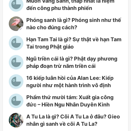
Muốn Vãng Sanh, thấp nhất là niệm
đến công phu thành phiến
Phóng sanh là gì? Phóng sinh như thế
nào cho đúng cách?
Hạn Tam Tai là gì? Sự thật về hạn Tam
Tai trong Phật giáo
Ngũ triền cái là gì? Phật dạy phương
pháp đoạn trừ năm triền cái
16 kiếp luân hồi của Alan Lee: Kiếp
người như một hành trình vô định
Phẩm thứ mười tám: Xuất gia công
đức – Hiền Ngu Nhân Duyên Kinh
A Tu La là gì? Cõi A Tu La ở đâu? Gieo
nhân gì sanh về cõi A Tu La?