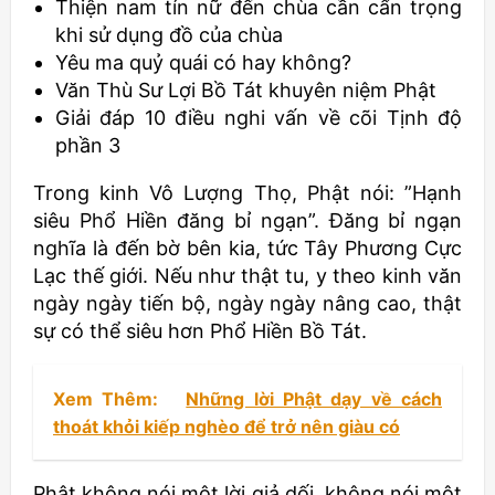
Thiện nam tín nữ đến chùa cần cẩn trọng
khi sử dụng đồ của chùa
Yêu ma quỷ quái có hay không?
Văn Thù Sư Lợi Bồ Tát khuyên niệm Phật
Giải đáp 10 điều nghi vấn về cõi Tịnh độ
phần 3
Trong kinh Vô Lượng Thọ, Phật nói: ”Hạnh
siêu Phổ Hiền đăng bỉ ngạn”. Đăng bỉ ngạn
nghĩa là đến bờ bên kia, tức Tây Phương Cực
Lạc thế giới. Nếu như thật tu, y theo kinh văn
ngày ngày tiến bộ, ngày ngày nâng cao, thật
sự có thể siêu hơn Phổ Hiền Bồ Tát.
Xem Thêm:
Những lời Phật dạy về cách
thoát khỏi kiếp nghèo để trở nên giàu có
Phật không nói một lời giả dối, không nói một