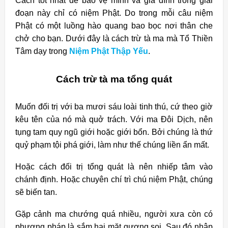
Cách tốt nhất để bảo vệ mình và gia đình trong giai
đoạn này chỉ có niệm Phật. Do trong mỗi câu niệm
Phật có một luồng hào quang bao bọc nơi thân che
chở cho bạn. Dưới đây là cách trừ tà ma mà Tổ Thiền
Tâm dạy trong
Niệm Phật Thập Yếu
.
Cách trừ tà ma tổng quát
Muốn đối trị với ba mươi sáu loài tinh thú, cứ theo giờ
kêu tên của nó mà quở trách. Với ma Đôi Dịch, nên
tụng tam quy ngũ giới hoặc giới bổn. Bởi chúng là thứ
quỷ phạm tội phá giới, làm như thế chúng liền ẩn mất.
Hoặc cách đối trị tổng quát là nên nhiếp tâm vào
chánh định. Hoặc chuyên chí trì chú niệm Phật, chúng
sẽ biến tan.
Gặp cảnh ma chướng quá nhiều, người xưa còn có
phương pháp là sắm hai mặt gương soi. Sau đó nhập