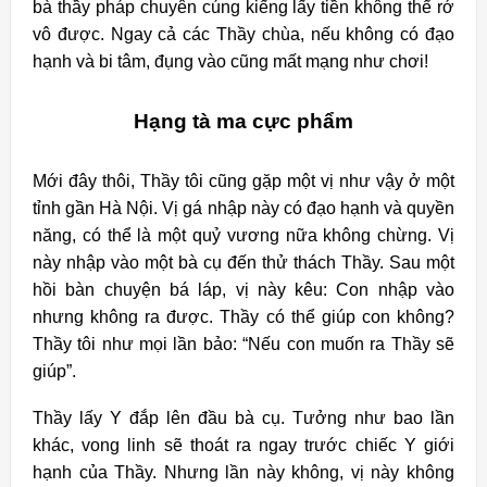
bà thầy pháp chuyên cúng kiếng lấy tiền không thể rớ
vô được. Ngay cả các Thầy chùa, nếu không có đạo
hạnh và bi tâm, đụng vào cũng mất mạng như chơi!
Hạng tà ma cực phẩm
Mới đây thôi, Thầy tôi cũng gặp một vị như vậy ở một
tỉnh gần Hà Nội. Vị gá nhập này có đạo hạnh và quyền
năng, có thể là một quỷ vương nữa không chừng. Vị
này nhập vào một bà cụ đến thử thách Thầy. Sau một
hồi bàn chuyện bá láp, vị này kêu: Con nhập vào
nhưng không ra được. Thầy có thể giúp con không?
Thầy tôi như mọi lần bảo: “Nếu con muốn ra Thầy sẽ
giúp”.
Thầy lấy Y đắp lên đầu bà cụ. Tưởng như bao lần
khác, vong linh sẽ thoát ra ngay trước chiếc Y giới
hạnh của Thầy. Nhưng lần này không, vị này không