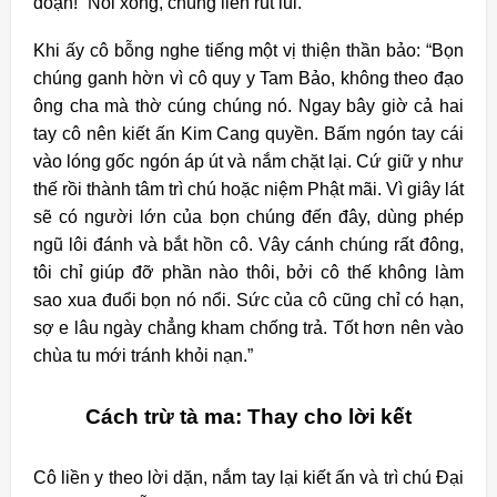
đoạn!” Nói xong, chúng liền rút lui.
Khi ấy cô bỗng nghe tiếng một vị thiện thần bảo: “Bọn
chúng ganh hờn vì cô quy y Tam Bảo, không theo đạo
ông cha mà thờ cúng chúng nó. Ngay bây giờ cả hai
tay cô nên kiết ấn Kim Cang quyền. Bấm ngón tay cái
vào lóng gốc ngón áp út và nắm chặt lại. Cứ giữ y như
thế rồi thành tâm trì chú hoặc niệm Phật mãi. Vì giây lát
sẽ có người lớn của bọn chúng đến đây, dùng phép
ngũ lôi đánh và bắt hồn cô. Vây cánh chúng rất đông,
tôi chỉ giúp đỡ phần nào thôi, bởi cô thế không làm
sao xua đuổi bọn nó nổi. Sức của cô cũng chỉ có hạn,
sợ e lâu ngày chẳng kham chống trả. Tốt hơn nên vào
chùa tu mới tránh khỏi nạn.”
Cách trừ tà ma: Thay cho lời kết
Cô liền y theo lời dặn, nắm tay lại kiết ấn và trì chú Đại