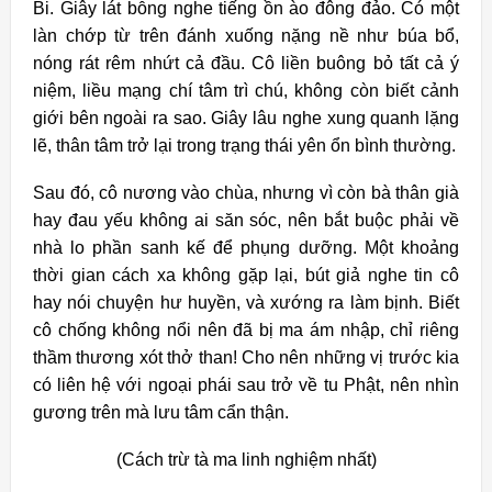
Bi. Giây lát bỗng nghe tiếng ồn ào đông đảo. Có một
làn chớp từ trên đánh xuống nặng nề như búa bổ,
nóng rát rêm nhứt cả đầu. Cô liền buông bỏ tất cả ý
niệm, liều mạng chí tâm trì chú, không còn biết cảnh
giới bên ngoài ra sao. Giây lâu nghe xung quanh lặng
lẽ, thân tâm trở lại trong trạng thái yên ổn bình thường.
Sau đó, cô nương vào chùa, nhưng vì còn bà thân già
hay đau yếu không ai săn sóc, nên bắt buộc phải về
nhà lo phần sanh kế để phụng dưỡng. Một khoảng
thời gian cách xa không gặp lại, bút giả nghe tin cô
hay nói chuyện hư huyền, và xướng ra làm bịnh. Biết
cô chống không nổi nên đã bị ma ám nhập, chỉ riêng
thầm thương xót thở than! Cho nên những vị trước kia
có liên hệ với ngoại phái sau trở về tu Phật, nên nhìn
gương trên mà lưu tâm cẩn thận.
(Cách trừ tà ma linh nghiệm nhất)