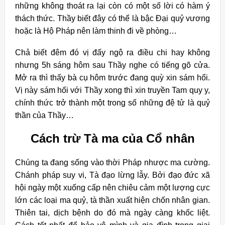
những không thoát ra lại còn có một số lời có hàm ý
thách thức. Thầy biết đây có thể là bậc Đại quỷ vương
hoặc là Hộ Pháp nên làm thinh đi về phòng…
Chả biết đêm đó vị đấy ngộ ra điều chi hay không
nhưng 5h sáng hôm sau Thầy nghe có tiếng gõ cửa.
Mở ra thì thấy bà cụ hôm trước đang quỳ xin sám hối.
Vị này sám hối với Thầy xong thì xin truyền Tam quy y,
chính thức trở thành một trong số những đệ tử là quỷ
thần của Thầy…
Cách trừ Tà ma của Cổ nhân
Chúng ta đang sống vào thời Pháp nhược ma cường.
Chánh pháp suy vi, Tà đạo lừng lẫy. Bởi đạo đức xã
hội ngày một xuống cấp nên chiêu cảm một lượng cực
lớn các loại ma quỷ, tà thần xuất hiện chốn nhân gian.
Thiên tai, dịch bệnh do đó mà ngày càng khốc liệt.