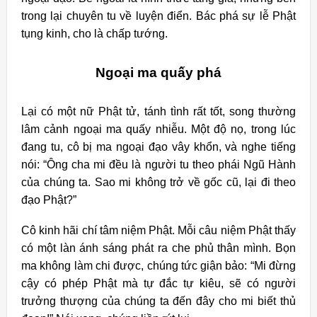
trong lại chuyên tu về luyện điển. Bác phá sự lễ Phật
tụng kinh, cho là chấp tướng.
Ngoại ma quấy phá
Lại có một nữ Phật tử, tánh tình rất tốt, song thường
lâm cảnh ngoại ma quấy nhiễu. Một độ nọ, trong lúc
đang tu, cô bị ma ngoại đạo vây khổn, và nghe tiếng
nói: “Ông cha mi đều là người tu theo phái Ngũ Hành
của chúng ta. Sao mi không trở về gốc cũ, lại đi theo
đạo Phật?”
Cô kinh hãi chí tâm niệm Phật. Mỗi câu niệm Phật thấy
có một làn ánh sáng phát ra che phủ thân mình. Bọn
ma không làm chi được, chúng tức giận bảo: “Mi đừng
cậy có phép Phật mà tự đắc tự kiêu, sẽ có người
trưởng thượng của chúng ta đến đây cho mi biết thủ