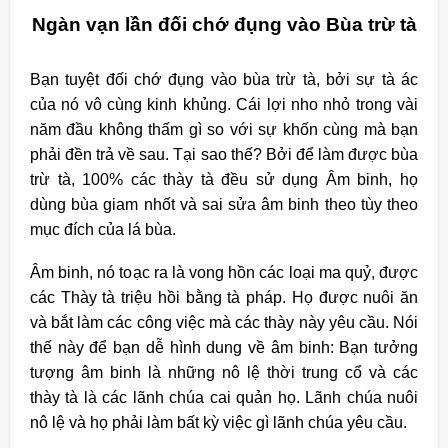
Ngàn vạn lần đối chớ đụng vào Bùa trừ tà
Bạn tuyệt đối chớ đụng vào bùa trừ tà, bởi sự tà ác
của nó vô cùng kinh khủng. Cái lợi nho nhỏ trong vài
năm đầu không thấm gì so với sự khốn cùng mà bạn
phải đền trả về sau. Tại sao thế? Bởi để làm được bùa
trừ tà, 100% các thày tà đều sử dụng Âm binh, họ
dùng bùa giam nhốt và sai sửa âm binh theo tùy theo
mục đích của lá bùa.
Âm binh, nó toạc ra là vong hồn các loại ma quỷ, được
các Thày tà triệu hồi bằng tà pháp. Họ được nuôi ăn
và bắt làm các công việc mà các thày này yêu cầu. Nói
thế này để bạn dễ hình dung về âm binh: Bạn tưởng
tượng âm binh là những nô lệ thời trung cổ và các
thày tà là các lãnh chúa cai quản họ. Lãnh chúa nuôi
nô lệ và họ phải làm bất kỳ việc gì lãnh chúa yêu cầu.