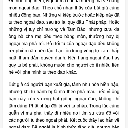
Để nói rộng thêm, Ngoại ma còn là những ma về bàng
môn ngoại đạo. Theo chỗ nhận thấy của bút giả cùng
nhiều đồng bạn. Những vị kiếp trước hoặc kiếp này đã
tu theo ngoại đạo, sau trở lại quy đầu Phật pháp. Hoặc
những vị tuy chỉ nương về Tam Bảo, nhưng xưa kia
ông bà cha mẹ đều theo bàng môn, thường hay bị
ngoại ma phá rối. Bởi lối tu của ngoại đạo đều không
rời phiền não hữu lậu. Lại còn trong vòng tự cao chấp
ngã, tham đắm quyền danh. Nên hàng ngoại đạo hay
quy tụ bè phái, không muốn cho người có ít nhiều liên
hệ với phe mình tu theo đạo khác.
Bút giả có người bạn xuất gia, tánh nhu hòa hiền hậu,
nhưng khi tu hành bị tà ma theo phá mãi. Tiếc vì ông
bạn này còn vương hạt giống ngoại đạo, không chí
tâm dùng Phật pháp đối trị với tà pháp. Trong lúc cùng
quẫn vì ma phá, thầy đi nhiều nơi tìm sự cứu độ với
các người tu theo ngoại phái. Kết cuộc thầy lạc hẳn về
ngoại đạo: Bề ngoài là hình thức tăng già, nhưng bên