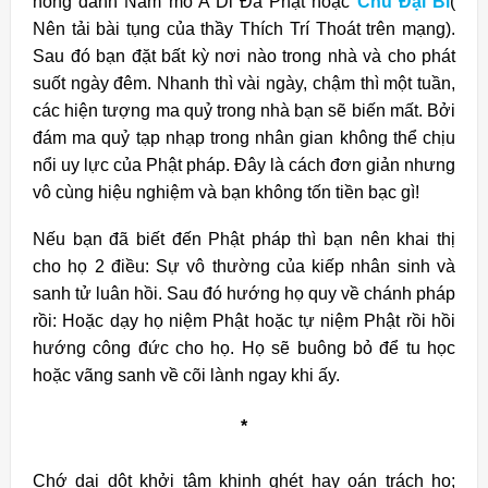
hồng danh Nam mô A Di Đà Phật hoặc
Chú Đại Bi
(
Nên tải bài tụng của thầy Thích Trí Thoát trên mạng).
Sau đó bạn đặt bất kỳ nơi nào trong nhà và cho phát
suốt ngày đêm. Nhanh thì vài ngày, chậm thì một tuần,
các hiện tượng ma quỷ trong nhà bạn sẽ biến mất. Bởi
đám ma quỷ tạp nhạp trong nhân gian không thể chịu
nổi uy lực của Phật pháp. Đây là cách đơn giản nhưng
vô cùng hiệu nghiệm và bạn không tốn tiền bạc gì!
Nếu bạn đã biết đến Phật pháp thì bạn nên khai thị
cho họ 2 điều: Sự vô thường của kiếp nhân sinh và
sanh tử luân hồi. Sau đó hướng họ quy về chánh pháp
rồi: Hoặc dạy họ niệm Phật hoặc tự niệm Phật rồi hồi
hướng công đức cho họ. Họ sẽ buông bỏ để tu học
hoặc vãng sanh về cõi lành ngay khi ấy.
*
Chớ dại dột khởi tâm khinh ghét hay oán trách họ;