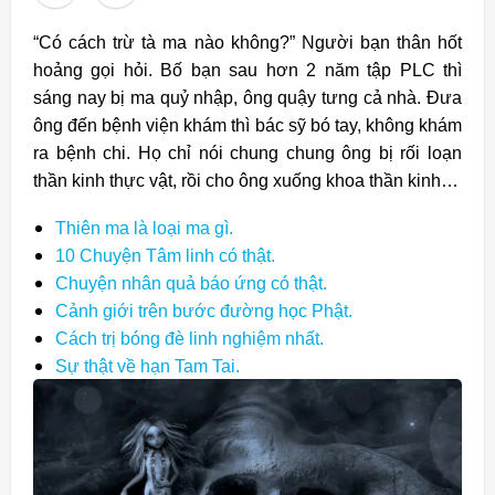
“Có cách trừ tà ma nào không?” Người bạn thân hốt
hoảng gọi hỏi. Bố bạn sau hơn 2 năm tập PLC thì
sáng nay bị ma quỷ nhập, ông quậy tưng cả nhà. Đưa
ông đến bệnh viện khám thì bác sỹ bó tay, không khám
ra bệnh chi. Họ chỉ nói chung chung ông bị rối loạn
thần kinh thực vật, rồi cho ông xuống khoa thần kinh…
Thiên ma là loại ma gì.
10 Chuyện Tâm linh có thật.
Chuyện nhân quả báo ứng có thật.
Cảnh giới trên bước đường học Phật.
Cách trị bóng đè linh nghiệm nhất.
Sự thật về hạn Tam Tai.