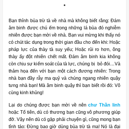
*
Bạn thỉnh bùa trừ tà về nhà mà không biết rằng: Đám
âm binh được chú ếm trong những lá bùa đó nghiễm
nhiên được bạn mời về nhà. Bạn vui mừng khi thấy nó
có chút tác dụng trong thời gian đầu cho đến khi: Hoặc
pháp lực của thày tà suy yếu; Hoặc rủi ro hơn, ông
thày ấy đột nhiên chết mất. Đám âm binh kia không
còn chịu sự kiểm soát của tà lực, chúng bị bỏ đói…Và
thảm họa đến với bạn một cách đương nhiên: Trong
nhà bạn đầy rẫy ma quỷ và chúng ngang nhiên quậy
tưng nhà bạn! Mà âm binh quậy thì bạn biết rồi đó: Vô
cùng kinh khủng!
Lại do chúng được bạn mời về nên
chư Thần linh
hoặc Tổ tiên, dù có thương bạn cũng vô phương giúp
đỡ. Vậy nên dù có gặp phải chuyện gì, cũng mong bạn
tỉnh táo: Đừng bao giờ dùng bùa trừ tà ma! Nó là đại