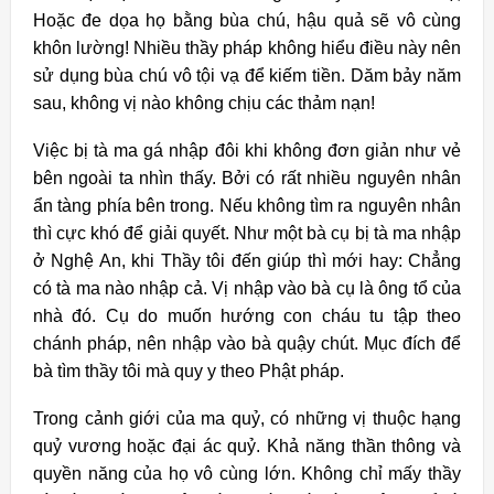
Hoặc đe dọa họ bằng bùa chú, hậu quả sẽ vô cùng
khôn lường! Nhiều thầy pháp không hiểu điều này nên
sử dụng bùa chú vô tội vạ để kiếm tiền. Dăm bảy năm
sau, không vị nào không chịu các thảm nạn!
Việc bị tà ma gá nhập đôi khi không đơn giản như vẻ
bên ngoài ta nhìn thấy. Bởi có rất nhiều nguyên nhân
ẩn tàng phía bên trong. Nếu không tìm ra nguyên nhân
thì cực khó để giải quyết. Như một bà cụ bị tà ma nhập
ở Nghệ An, khi Thầy tôi đến giúp thì mới hay: Chẳng
có tà ma nào nhập cả. Vị nhập vào bà cụ là ông tổ của
nhà đó. Cụ do muốn hướng con cháu tu tập theo
chánh pháp, nên nhập vào bà quậy chút. Mục đích để
bà tìm thầy tôi mà quy y theo Phật pháp.
Trong cảnh giới của ma quỷ, có những vị thuộc hạng
quỷ vương hoặc đại ác quỷ. Khả năng thần thông và
quyền năng của họ vô cùng lớn. Không chỉ mấy thầy