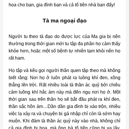
họa cho bạn, gia đình bạn và cả tổ tiên nhà bạn đấy!
Tà ma ngoại đạo
Người tu theo tà đạo do được lực của Ma gia bị nên
thường trong thời gian mới tu tập đa phần họ cảm thấy
khỏe hơn, hoặc một số bệnh tự nhiên tạm khỏi nên họ
rất ham.
Họ tập và kêu gọi người thân quen tập theo mà không
biết rằng: Nơi họ ở luôn phát ra luồng khí đen, xông
thẳng lên trời. Rất nhiều loài tà thần ác quỷ bởi chiêu
cảm luồng khí hắc ám này mà đến ngụ nơi họ ở. Một
thời gian sau trên thân họ sẽ bắt đầu phát ra khí đen,
thần sắc hôn ám…Dần dần gia đình bị xáo trộn, nhiều
việc lạ xảy ra và chuyện bị gá nhập chỉ còn là sớm hay
muộn. Khi đám tà thần ác quỷ này vào nhà, không chỉ
cả gia đình bị họa, mà ông bà tổ tiên cũng bị vạ lây,