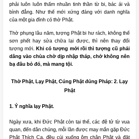
phải luôn luôn thấm nhuần tinh thần từ bi, bác ái và
bình đẳng. Như thế mới xứng đáng với danh nghĩa
của một gia đình có thờ Phật.
Thờ phụng lâu năm, tượng Phật bi hư rách, không thể
sơn phết hay sửa chữa lại được, thì nên thay đổi
tượng mới.
Khi có tượng mới rồi thì tượng cũ phải
dâng vào chùa chờ dịp nhập tháp, chớ không nên
bạ đâu bỏ đó, mà mang tội.
Thờ Phật, Lạy Phật, Cúng Phật đúng Pháp: 2.
Lạy
Phật
1. Ý nghĩa lạy Phật.
Ngày xưa, khi Ðức Phật còn tại thế, các đệ tử từ vua
quan, đến dân chúng, mỗi lần được may mắn gặp Ðức
Phật Thích Ca, đều cúi xuống ôm chân Phật và đặt