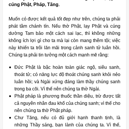
cúng Phật, Pháp, Tăng.
Muốn có được kết quả tốt đẹp như trên, chúng ta phải
phát tâm chánh tín. Nếu thờ Phật, lạy Phật và cúng
dường Tam bảo một cách sai lạc, thì không những
không ích lợi gì cho ta mà lại còn mang thêm tội; việc
này khiến ta trôi lăn mãi trong cảnh sanh tử luân hồi.
Chúng ta phải tin tưởng một cách mạnh mẽ rằng:
Ðức Phật là bậc hoàn toàn giác ngộ, siêu sanh,
thoát tử; có năng lực độ thoát chúng sanh khỏi nẻo
luân hồi; và Ngài xứng đáng làm thầy chúng sanh
trong ba cõi. Vì thế nên chúng ta thờ Ngài.
Phật pháp là phương thuốc thần diệu, trừ được tất
cả nguyên nhân đau khổ của chúng sanh; vì thế cho
nên chúng ta thờ Phật pháp.
Chư Tăng, nếu có đủ giới hạnh thanh tịnh, là
những Thầy sáng, bạn lành của chúng ta. Vì thế,