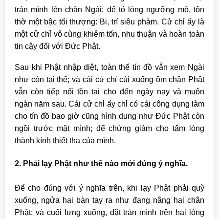
trán mình lên chân Ngài; để tỏ lòng ngưỡng mộ, tôn
thờ một bậc tối thượng: Bi, trí siêu phàm. Cử chỉ ấy là
một cử chỉ vô cùng khiêm tốn, nhu thuận và hoàn toàn
tin cậy đối với Ðức Phật.
Sau khi Phật nhập diệt, toàn thể tín đồ vẫn xem Ngài
như còn tại thế; và cái cử chỉ cúi xuống ôm chân Phật
vẫn còn tiếp nối tồn tại cho đến ngày nay và muôn
ngàn năm sau. Cái cử chỉ ấy chỉ có cái công dụng làm
cho tín đồ bao giờ cũng hình dung như Ðức Phật còn
ngồi trước mặt mình; để chứng giám cho tấm lòng
thành kính thiết tha của mình.
2. Phải lạy Phật như thế nào mới đúng ý nghĩa.
Ðể cho đúng với ý nghĩa trên, khi lạy Phật phải quỳ
xuống, ngửa hai bàn tay ra như đang nâng hai chân
Phật; và cuối lưng xuống, đặt trán mình trên hai lòng