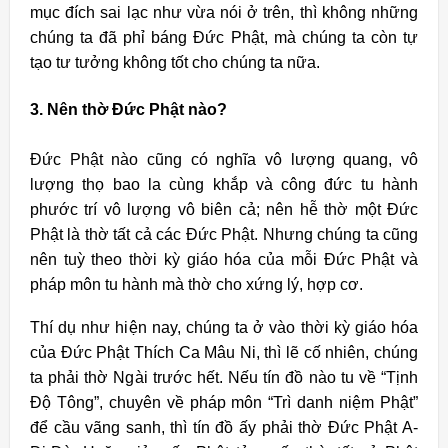
mục đích sai lạc như vừa nói ở trên, thì không những
chúng ta đã phỉ báng Ðức Phật, mà chúng ta còn tự
tạo tư tưởng không tốt cho chúng ta nữa.
3. Nên thờ Ðức Phật nào?
Ðức Phật nào cũng có nghĩa vô lượng quang, vô
lượng thọ bao la cùng khắp và công đức tu hành
phước trí vô lượng vô biên cả; nên hễ thờ một Ðức
Phật là thờ tất cả các Ðức Phật. Nhưng chúng ta cũng
nên tuỳ theo thời kỳ giáo hóa của mỗi Ðức Phật và
pháp môn tu hành mà thờ cho xứng lý, hợp cơ.
Thí dụ như hiện nay, chúng ta ở vào thời kỳ giáo hóa
của Ðức Phật Thích Ca Mâu Ni, thì lẽ cố nhiên, chúng
ta phải thờ Ngài trước hết. Nếu tín đồ nào tu về “Tịnh
Ðộ Tông”, chuyên về pháp môn “Trì danh niệm Phật”
để cầu vãng sanh, thì tín đồ ấy phải thờ Ðức Phật A-