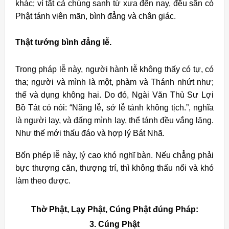
khác; vì tất cả chúng sanh từ xưa đến nay, đều sẵn có
Phật tánh viên mãn, bình đẳng và chân giác.
Thật tướng bình đẳng lễ.
Trong pháp lễ này, người hành lễ không thấy có tự, có
tha; người và mình là một, phàm và Thánh nhứt như;
thế và dụng không hai. Do đó, Ngài Văn Thù Sư Lợi
Bồ Tát có nói: “Năng lễ, sở lễ tánh không tịch.”, nghĩa
là người lạy, và đấng mình lạy, thể tánh đều vắng lặng.
Như thế mới thấu đáo và hợp lý Bát Nhã.
Bốn phép lễ này, lý cao khó nghĩ bàn. Nếu chẳng phải
bực thượng căn, thượng trí, thì không thấu nổi và khó
làm theo được.
Thờ Phật, Lạy Phật, Cúng Phật đúng Pháp:
3.
Cúng Phật