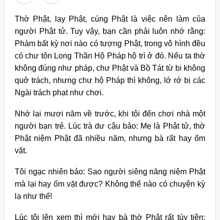
Thờ Phật, lạy Phật, cúng Phật là việc nên làm của
người Phật tử. Tuy vậy, bạn cần phải luôn nhớ rằng:
Phàm bất kỳ nơi nào có tượng Phật, trong vô hình đều
có chư tôn Long Thần Hộ Pháp hộ trì ở đó. Nếu ta thờ
không đúng như pháp, chư Phật và Bồ Tát từ bi không
quở trách, nhưng chư hộ Pháp thì không, lớ rớ bị các
Ngài trách phạt như chơi.
Nhớ lại mươi năm về trước, khi tôi đến chơi nhà một
người bạn trẻ. Lúc trà dư cậu bảo: Mẹ là Phật tử, thờ
Phật niệm Phật đã nhiều năm, nhưng bà rất hay ốm
vặt.
Tôi ngạc nhiên bảo: Sao người siêng năng niệm Phật
mà lại hay ốm vặt được? Không thể nào có chuyện kỳ
lạ như thế!
Lúc tôi lên xem thì mới hay bà thờ Phật rất tùy tiện: