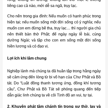
liêng cao cả nào, mới dễ sa ngã, trụy lạc.
Cho nên trong gia đình: Nếu muốn có hạnh phúc trong
hiện tại; nếu muốn sống một đời sống có ý nghĩa; nếu
muốn con em đừng bê tha, trụy lạc… thì người gia chủ
nên thiết bàn thờ Phật; để ngày ngày lễ bái, cúng
dường Ngài; và tập cho con em sống một đời sống
hiền lương và có đạo vị.
Lợi ích khi lâm chung
Nghiệp lành mà chúng ta đã huân tập trong hằng ngày
sẽ cảm ứng đến lòng từ bi vô hạn của Chư Phật và Bồ
tát. Do “Luật đồng thanh tương ứng, đồng khí tương
cầu”, Chư Phật và Bồ Tát sẽ phóng quang đến tiếp
dẫn giác linh chúng ta về cõi Tịnh độ an vui, tự tại.
2. Khuyên phát tâm chánh tín trong sự thờ, lạy và