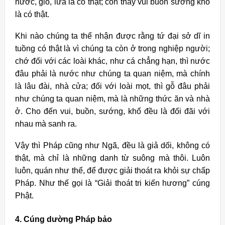
nước, gió, lửa là có thật; còn thấy vui buồn sướng khổ
là có thật.
Khi nào chúng ta thể nhận được rằng tứ đại sở dĩ in
tuồng có thật là vì chúng ta còn ở trong nghiệp người;
chớ đối với các loài khác, như cá chẳng hạn, thì nước
đâu phải là nước như chúng ta quan niệm, mà chính
là lâu đài, nhà cửa; đối với loài mọt, thì gỗ đâu phải
như chúng ta quan niệm, mà là những thức ăn và nhà
ở. Cho đến vui, buồn, sướng, khổ đều là đối đãi với
nhau mà sanh ra.
Vậy thì Pháp cũng như Ngã, đều là giả dối, không có
thật, mà chỉ là những danh từ suông mà thôi. Luôn
luôn, quán như thế, để được giải thoát ra khỏi sự chấp
Pháp. Như thế gọi là “Giải thoát tri kiến hương” cúng
Phật.
4. Cúng dường Pháp bảo