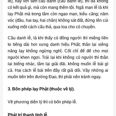
lễ), hay với tâm cầu danh (cầu danh lễ), thì đã không
có kết quả gì, mà còn mang thêm tội. Ngã mạn lễ là khi
lạy Phật mà trong tâm còn ngạo mạn, kiêu căng; năm
vóc (đầu, hai tay, hai chân) không sát đất, đứng lên cúi
xuống một cách cẩu thả, qua loa cho có chuyện.
Cầu danh lễ, là khi thấy có đông người thì miệng liền
to tiếng dài hơi xưng danh hiệu Phật; thân lại siêng
năng lạy không ngừng nghỉ; Cốt chỉ để để cho mọi
người khen ngợi. Trái lại khi không có người thì thân
lại biếng nhác, tâm lại giải đãi, không muốn lễ bái gì
cả. Hai cách lễ bái trên đây rất giả dối. Vậy những ai
muốn tiến trên đường Ðạo, thì phải nên tránh ngay.
3. Bốn phép lạy Phật (thuộc về lý).
Về phương diện lý thì có bốn phép lễ.
Phát trí thanh tịnh lễ