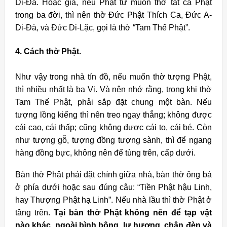
Di-Ðà. Hoặc giả, nếu Phật tử muốn thờ tất cả Phật
trong ba đời, thì nên thờ Ðức Phật Thích Ca, Ðức A-
Di-Ðà, và Ðức Di-Lặc, gọi là thờ “Tam Thế Phật”.
4. Cách thờ Phật.
Như vậy trong nhà tín đồ, nếu muốn thờ tượng Phật,
thì nhiều nhất là ba Vị. Và nên nhớ rằng, trong khi thờ
Tam Thế Phật, phải sắp đặt chung một bàn. Nếu
tượng lồng kiếng thì nên treo ngay thẳng; không được
cái cao, cái thấp; cũng không được cái to, cái bé. Còn
như tượng gỗ, tượng đồng tượng sành, thì để ngang
hàng đồng bực, không nên để tùng trên, cấp dưới.
Bàn thờ Phật phải đặt chính giữa nhà, bàn thờ ông bà
ở phía dưới hoặc sau đúng câu: “Tiền Phật hậu Linh,
hay Thượng Phật hạ Linh”. Nếu nhà lầu thì thờ Phật ở
tầng trên.
Tại bàn thờ Phật không nên để tạp vật
nào khác, ngoài bình bông, lư hương, chân đèn và