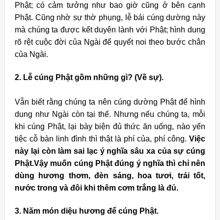
Phật; có cảm tưởng như bao giờ cũng ở bên cạnh
Phật. Cũng nhờ sự thờ phụng, lễ bái cúng dường này
mà chúng ta được kết duyên lành với Phật; hình dung
rõ rệt cuộc đời của Ngài để quyết noi theo bước chân
của Ngài.
2. Lễ cúng Phật gồm những gì? (Về sự).
Vẫn biết rằng chúng ta nên cúng dường Phật để hình
dung như Ngài còn tại thế. Nhưng nếu chúng ta, mỗi
khi cúng Phật, lại bày biện đủ thức ăn uống, nào yến
tiệc cỗ bàn linh đình thì thật là phí của, phí công.
Việc
này lại còn làm sai lạc ý nghĩa sâu xa của sự cúng
Phật.
Vậy muốn cúng Phật đúng ý nghĩa thì chỉ nên
dùng hương thơm, đèn sáng, hoa tươi, trái tốt,
nước trong và đôi khi thêm cơm trắng là đủ.
3. Năm món diệu hương để cúng Phật.