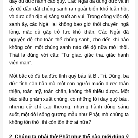
đầy đủ đức hạnh cao quý. Các Ngài đã dùng đức và trí
ấy để dẫn dắt chúng sanh ra ngoài biển khổ luân hồi,
và đưa đến địa vị sáng suốt an vui. Trong công việc độ
sanh ấy, các Ngài lại không bao giờ thối chuyển ngã
lòng, mặc dù gặp trở lực khó khăn. Các Ngài đã
nguyện độ cho toàn thể chúng sanh, cho đến khi nào
không còn một chúng sanh nào để độ nữa mới thôi.
Thật là đúng với câu: “Tự giác, giác tha, giác hạnh
viên mãn”.
Một bậc có đủ ba đức tính quý báu là Bi, Trí, Dũng, ba
đức tính căn bản mà một con người muốn được toàn
thiện, toàn mỹ, toàn chân, không thể thiếu được. Một
bậc siêu phàm xuất chúng, có những lời dạy quý báu,
những cử chỉ cao thượng, những hành động sáng
suốt, một đời sống gương mẫu như Phật, mà chúng ta
không tôn thờ, thì còn tôn thờ ai nữa?
2. Chúng ta phải thờ Phật như thế nào mới đúng ý