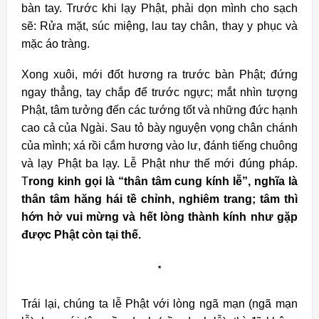
bàn tay. Trước khi lạy Phật, phải dọn mình cho sạch
sẽ: Rửa mặt, súc miệng, lau tay chân, thay y phục và
mặc áo tràng.
Xong xuôi, mới đốt hương ra trước bàn Phật; đứng
ngay thẳng, tay chắp để trước ngực; mắt nhìn tượng
Phật, tâm tưởng đến các tướng tốt và những đức hạnh
cao cả của Ngài. Sau tỏ bày nguyện vọng chân chánh
của mình; xá rồi cắm hương vào lư, đánh tiếng chuông
và lạy Phật ba lạy. Lễ Phật như thế mới đúng pháp.
T
rong kinh gọi là “thân tâm cung kính lễ”, nghĩa là
thân tâm hăng hái tề chỉnh, nghiêm trang; tâm thì
hớn hở vui mừng và hết lòng thành kính như gặp
được Phật còn tại thế.
*
Trái lại, chúng ta lễ Phật với lòng ngã mạn (ngã mạn