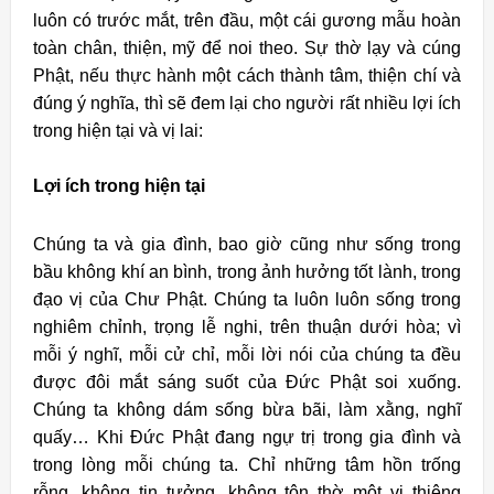
luôn có trước mắt, trên đầu, một cái gương mẫu hoàn
toàn chân, thiện, mỹ để noi theo. Sự thờ lạy và cúng
Phật, nếu thực hành một cách thành tâm, thiện chí và
đúng ý nghĩa, thì sẽ đem lại cho người rất nhiều lợi ích
trong hiện tại và vị lai:
Lợi ích trong hiện tại
Chúng ta và gia đình, bao giờ cũng như sống trong
bầu không khí an bình, trong ảnh hưởng tốt lành, trong
đạo vị của Chư Phật. Chúng ta luôn luôn sống trong
nghiêm chỉnh, trọng lễ nghi, trên thuận dưới hòa; vì
mỗi ý nghĩ, mỗi cử chỉ, mỗi lời nói của chúng ta đều
được đôi mắt sáng suốt của Ðức Phật soi xuống.
Chúng ta không dám sống bừa bãi, làm xằng, nghĩ
quấy… Khi Ðức Phật đang ngự trị trong gia đình và
trong lòng mỗi chúng ta. Chỉ những tâm hồn trống
rỗng, không tin tưởng, không tôn thờ một vị thiêng