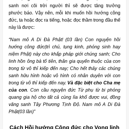
sanh nơi cõi trời người thì sẽ được tăng trưởng
phước báo. Vậy nên, mỗi khi muốn hồi hướng công
đức, ta hoặc đọc ra tiếng, hoặc đọc thầm trong đầu thế
này là được:
“Nam mô A Di Đà Phật! (03 lần) Con nguyện hồi
hướng công đức(trì chú, tụng kinh, phóng sinh hay
niệm Phật) này cho khắp pháp giới chúng sanh; Cho
linh hồn ông bà tổ tiên, thân gia quyến thuộc của con
trong từ vô thỉ kiếp đến nay; Cho hết thảy các chúng
sanh hữu hình hoặc vô hình có nhân duyên với con
trong từ vô thỉ kiếp đến nay.
Và đặc biệt cho Cha mẹ
của con
. Con cầu nguyện đức Từ phụ từ bi phóng
quang gia hộ cho tất cả cùng lìa khổ được vui, đồng
vãng sanh Tây Phương Tịnh Độ. Nam mô A Di Đà
Phật(03 lần)”
Cách Hồi hướng Công đức cho Vong linh