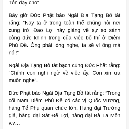
Tôn dạy cho”.
Bấy giờ Ðức Phật bảo Ngài Ðịa Tạng Bồ tát
rằng: “Nay ta ở trong toàn thể chúng hội nơi
cung trời Ðao Lợi này giảng về sự so sánh
công đức khinh trọng của việc bố thí ở Diêm
Phù Ðề. Ông phải lóng nghe, ta sẽ vì ông mà
nói!”
Ngài Ðịa Tạng Bồ tát bạch cùng Ðức Phật rằng:
“Chính con nghi ngờ về việc ấy. Con xin ưa
muốn nghe”.
Ðức Phật bảo Ngài Ðịa Tạng Bồ tát rằng: “Trong
cõi Nam Diêm Phù Ðề có các vị Quốc Vương,
hàng Tể Phụ quan chức lớn. Hàng đại Trưởng
giả, hàng đại Sát Ðế Lợi, hàng đại Bà La Môn
v.v…