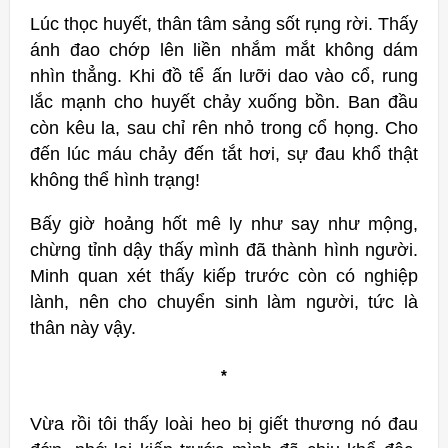
Lúc thọc huyết, thân tâm sảng sốt rụng rời. Thấy
ánh đao chớp lên liền nhắm mắt không dám
nhìn thẳng. Khi đồ tể ấn lưỡi dao vào cổ, rung
lắc mạnh cho huyết chảy xuống bồn. Ban đầu
còn kêu la, sau chỉ rên nhỏ trong cổ họng. Cho
đến lúc máu chảy đến tắt hơi, sự đau khổ thật
không thể hình trạng!
Bấy giờ hoảng hốt mê ly như say như mộng,
chừng tỉnh dậy thấy mình đã thành hình người.
Minh quan xét thấy kiếp trước còn có nghiệp
lành, nên cho chuyển sinh làm người, tức là
thân này vậy.
*
Vừa rồi tôi thấy loài heo bị giết thương nó đau