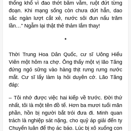
thống khổ vì đao thớt băm vằm, ruột đứt từng
đoạn. Khi mạng sống còn chưa dứt hẳn, dao
sắc ngàn lượt cắt xẻ, nước sôi đun nấu trăm
lần…” Ngẫm lại thật thê thảm lắm thay!
*
Thời Trung Hoa Dân Quốc, cư sĩ Uông Hiểu
Viên một hôm ra chợ. Ông thấy một vị lão Tăng
đứng ngó sững vào hàng thịt rưng rưng nước
mắt. Cư sĩ lấy làm lạ hỏi duyên cớ. Lão Tăng
đáp:
– Tôi nhớ được việc hai kiếp về trước. Đời thứ
nhất, tôi là một tên đồ tể. Hơn ba mươi tuổi mãn
phần, hồn bị người bắt trói đưa đi. Minh quan
trách là nghiệp sát nặng, cho quỷ áp giải đến ty
Chuyển luân để thọ ác báo. Lúc bị xô xuống con