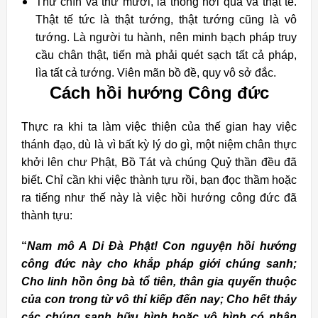
Thứ chín và thứ mười, là thông nơi quả và thật tế.
Thật tế tức là thật tướng, thật tướng cũng là vô
tướng. Là người tu hành, nên minh bạch pháp truy
cầu chân thật, tiến mà phải quét sạch tất cả pháp,
lìa tất cả tướng. Viên mãn bồ đề, quy vô sở đắc.
Cách hồi hướng Công đức
Thực ra khi ta làm việc thiện của thế gian hay việc
thánh đạo, dù là vì bất kỳ lý do gì, một niệm chân thực
khởi lên chư Phật, Bồ Tát và chúng Quỷ thần đều đã
biết. Chỉ cần khi việc thành tựu rồi, bạn đọc thầm hoặc
ra tiếng như thế này là việc hồi hướng công đức đã
thành tựu:
“
Nam mô A Di Đà Phật! Con nguyện hồi hướng
công đức này cho khắp pháp giới chúng sanh;
Cho linh hồn ông bà tổ tiên, thân gia quyến thuộc
của con trong từ vô thỉ kiếp đến nay; Cho hết thảy
các chúng sanh hữu hình hoặc vô hình có nhân