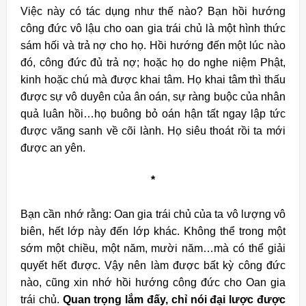
Việc này có tác dụng như thế nào? Bạn hồi hướng
công đức vô lậu cho oan gia trái chủ là một hình thức
sám hối và trả nợ cho họ. Hồi hướng đến một lúc nào
đó, công đức đủ trả nợ; hoặc họ do nghe niệm Phật,
kinh hoặc chú mà được khai tâm. Họ khai tâm thì thấu
được sự vô duyên của ân oán, sự ràng buộc của nhân
quả luân hồi…họ buông bỏ oán hận tất ngay lập tức
được vãng sanh về cõi lành. Họ siêu thoát rồi ta mới
được an yên.
*
Bạn cần nhớ rằng: Oan gia trái chủ của ta vô lượng vô
biên, hết lớp này đến lớp khác. Không thể trong một
sớm một chiều, một năm, mười năm…mà có thể giải
quyết hết được. Vậy nên làm được bất kỳ công đức
nào, cũng xin nhớ hồi hướng công đức cho Oan gia
trái chủ.
Quan trọng lắm đấy, chỉ nói đại lược được