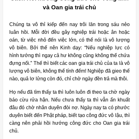
và Oan gia trái chủ
Chúng ta vô thỉ kiếp đến nay trôi lăn trong sáu nẻo
luân hồi. Mỗi đời đều gây nghiệp trái hoặc ân hoặc
oán, từ việc nhỏ đến việc lớn, có thể nói là vô lượng
vô biên. Bởi thế nên Kinh dạy: “Nếu nghiệp lực có
hình tướng thì ngay cả hư không cũng không thể chứa
đựng nổi.” Thế thì biết các oan gia trái chủ của ta là vô
lượng vô biên, không thể tính đếm! Nghiệp đã gieo thế
nào, quả lơ lửng còn đó, chỉ chờ ngày đền trả mà thôi.
Họ nếu đã tìm thấy ta thì luôn luôn đi theo ta chờ ngày
báo cừu rửa hận. Nếu chưa thấy ta thì vẫn ẩn khuất
đâu đó chờ nhân duyên đòi nợ. Ngày nay ta có phước
duyên biết đến Phật pháp, biết tạo công đức vô lậu, thì
càng nên phải hồi hướng công đức cho Oan gia trái
chủ.