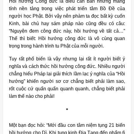
Hồi hướng Công đức là điều căn bản nhưng mang
tính nền tảng trong việc phát triển tâm Bồ Đề của
người học Phật. Bởi vậy nên phàm ta đọc bất kỳ cuốn
Kinh, bài chú hay sám pháp nào cũng đều có câu:
“Nguyện đem công đức này, hồi hướng về tất cả…”
Thế thì biết: Hồi hướng công đức là vô cùng quan
trọng trong hành trình tu Phật của mỗi người.
Tuy rất phổ biến là vậy nhưng lại rất ít người biết ý
nghĩa và cách thức hồi hướng công đức. Nhiều người
chẳng hiểu Pháp lại giải thích lầm lạc ý nghĩa của “Hồi
hướng” khiến người sơ cơ chẳng biết phải làm sao,
rốt cuộc cứ quẩn quẩn quanh quanh, chẳng biết phải
làm thế nào cho phải!
*
Một bạn đọc hỏi: “Mới đầu con tâm niệm tụng 21 biến
hồi hướng cho Dì. Khi tụng kinh Địa Tạng đến phẩm 6