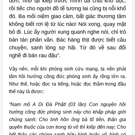
đớn, nhớ lại kiếp trước mình đã chịu khổ độc,
rồi tiếc cho người đồ tể tương lai cũng bị nỗi khổ
đó. Ba mối niệm giao cảm, bất giác thương tâm
không biết rơi lệ từ lúc nào! Nói xong, quay mặt
bỏ đi. Lúc ấy người xung quanh nghe nói, chỉ trỏ
bàn tán phân vân. Bác hàng thịt được biết câu
chuyện, sanh lòng sợ hãi. Từ đó về sau đổi
nghề đi bán rau đậu”.
Vậy nên, mỗi khi phóng sinh cứu mạng, ta nên phát
tâm hồi hướng công đức phóng sinh ấy rộng lớn ra.
Như thế, hoặc đọc ra tiếng, hoặc đọc thầm trong đầu
thế này là được:
“Nam mô A Di Đà Phật! (03 lần) Con nguyện hồi
hướng công đức phóng sinh này cho khắp pháp giới
chúng sanh; Cho linh hồn ông bà tổ tiên, thân gia
quyến thuộc của con trong từ vô thỉ kiếp đến nay; Cho
hết thảy các chúng sanh hữu hình hoặc vô hình có