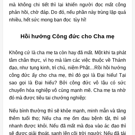
mà không chi tiết thì lại khiến người đọc mất công
phản hồi, chờ đáp. Do đó, nếu phần này trùng lặp quá
nhiều, hết sức mong bạn đọc tùy hỉ!
Hồi hướng Công đức cho Cha mẹ
Không cứ là cha mẹ ta còn hay đã mất. Một khi ta phát
tâm chân thực, vì họ mà làm các việc thuộc về Thánh
đạo, như tụng kinh, trì chú, niệm Phật…Rồi hồi hướng
công đức ấy cho cha mẹ, thì đó gọi là Đại hiếu! Tại
sao gọi là Đại hiếu? Bởi công đức vô lậu có sức
chuyển hóa nghiệp vô cùng mạnh mẽ. Cha mẹ ta nhờ
đó mà được tiêu tai chướng nghiệp:
Nếu bình thường thì sẽ khỏe mạnh, minh mẫn và tăng
thêm tuổi thọ; Nếu cha mẹ ốm đau bệnh tật, thì sẽ
nhanh được khỏi. Nếu đã mất mà đọa vào ác đạo thì
sẽ được giải thoát, sanh lên cõi trời người; Nếu đã tái