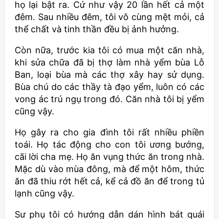
họ lại bật ra. Cứ như vậy 20 lần hết cả một
đêm. Sau nhiều đêm, tôi vô cùng mệt mỏi, cả
thể chất và tinh thần đều bị ảnh hưởng.
Còn nữa, trước kia tôi có mua một căn nhà,
khi sửa chữa đã bị thợ làm nhà yểm bùa Lỗ
Ban, loại bùa mà các thợ xây hay sử dụng.
Bùa chú do các thầy tà đạo yểm, luôn có các
vong ác trú ngụ trong đó. Căn nhà tôi bị yểm
cũng vậy.
Họ gây ra cho gia đình tôi rất nhiều phiền
toái. Họ tác động cho con tôi ương bướng,
cãi lời cha mẹ. Họ ăn vụng thức ăn trong nhà.
Mặc dù vào mùa đông, mà để một hôm, thức
ăn đã thiu rớt hết cả, kể cả đồ ăn để trong tủ
lạnh cũng vậy.
Sư phụ tôi có hướng dẫn dán hình bát quái