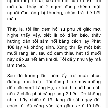
người tới gõ cửa, kêu tôi mở cửa ra. Khi tôi
mở cửa, thấy có 2 người đang khênh một
người đàn ông bị thương, chân trái bê bết
máu.
Thấy lạ, tôi liền đem hỏi sư phụ về giấc mơ.
Nghe thấy vậy, biết là có điềm báo, thầy
hướng dẫn tôi sám hối bằng cách lạy Phật
108 lạy và phóng sinh. Xong thì lấy một bát
muối rang lên, sau đó đem thiêu hết số muối
này để xua hết âm khí đi. Tôi đã y như vậy mà
làm theo.
Sau đó không lâu, hôm ấy trời mưa phùn
đường trơn trượt. Tôi đang đi xe máy xuống
dốc cầu vượt Láng Hạ, xe tôi thì chở bao cát,
nên 2 chân phải căng sang 2 bên. Do không
nhìn thấy chiếc ô tô đang đi sát ngay đó,
chân tôi đã căng vào tận gầm xe ô tô bên