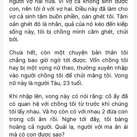
người vợ hai nữa. Vì vợ cả không sinh được
con, nên tôi ở với vợ hai. Điều này đã làm cho
vợ cả sinh tâm buồn phiền, oán ghét tôi. Tâm
oán ghét đó là nhân, quả của nó kéo đến kiếp
sống này, tôi bị chồng mình căm ghét, chửi
bới.
Chưa hết, còn một chuyện bản thân tôi
chẳng bao giờ ngờ tới được. Vốn chồng tôi
hay bị một vong nữ theo, thường xuyên nhập
vào người chồng tôi để chửi mắng tôi. Vong
nữ này là người Tàu, 23 tuổi.
Khi nhập lên, vong này có nói rằng: cô ấy đã
có quan hệ với chồng tôi từ trước khi chúng
tôi lấy nhau. Và họ còn có với nhau 2 đứa con
trong cõi âm rồi. Nghe tới đây, tôi bàng
hoàng cả người. Quái lạ, người với ma ân ái
mà có con được sao?