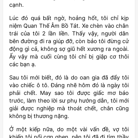
cạnh.
Lúc đó quá bất ngờ, hoảng hốt, tôi chỉ kịp
niệm Quan Thế Âm Bồ Tát. Xe chèn vào chân
trái của tôi 2 lần liền. Thấy vậy, người dân
bên đường đi ra giúp đỡ, còn bảo tôi đừng cử
động gì cả, không sợ giũ hết xương ra ngoài.
Ấy vậy mà cuối cùng tôi chỉ bị giập cơ thôi
các bạn ạ.
Sau tôi mới biết, đó là do oan gia đã đẩy tôi
vào chiếc ô tô. Đáng nhẽ hôm đó là ngày tôi
phải chết. May sao tôi được giấc mơ báo
trước, làm theo lời sư phụ hướng dẫn, tôi mới
giải được nghiệp mà thoát chết, chân cũng
không bị thương nặng.
Ở một kiếp nữa, do một vài vấn đề, vợ tôi
khiến tôi nổi cơn ghen, nên tôi đã đi tìm thầy