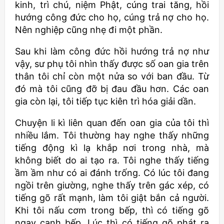
kinh, trì chú, niệm Phật, cúng trai tăng, hồi
hướng công đức cho họ, cúng trả nợ cho họ.
Nên nghiệp cũng nhẹ đi một phần.
Sau khi làm công đức hồi hướng trả nợ như
vậy, sư phụ tôi nhìn thấy được số oan gia trên
thân tôi chỉ còn một nửa so với ban đầu. Từ
đó mà tôi cũng đỡ bị đau đầu hơn. Các oan
gia còn lại, tôi tiếp tục kiên trì hóa giải dần.
Chuyện li kì liên quan đến oan gia của tôi thì
nhiều lắm. Tôi thường hay nghe thấy những
tiếng động kì lạ khắp nơi trong nhà, mà
không biết do ai tạo ra. Tôi nghe thấy tiếng
ầm ầm như có ai đánh trống. Có lúc tôi đang
ngồi trên giường, nghe thấy trên gác xép, có
tiếng gõ rất mạnh, làm tôi giật bắn cả người.
Khi tôi nấu cơm trong bếp, thì có tiếng gõ
ngay cạnh bếp. Lúc thì có tiếng gõ phát ra