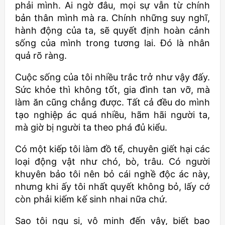
phải mình. Ai ngờ đâu, mọi sự vẫn từ chính
bản thân mình mà ra. Chính những suy nghĩ,
hành động của ta, sẽ quyết định hoàn cảnh
sống của mình trong tương lai. Đó là nhân
quả rõ ràng.
Cuộc sống của tôi nhiều trắc trở như vậy đấy.
Sức khỏe thì không tốt, gia đình tan vỡ, mà
làm ăn cũng chẳng được. Tất cả đều do mình
tạo nghiệp ác quá nhiều, hãm hãi người ta,
mà giờ bị người ta theo phá đủ kiểu.
Có một kiếp tôi làm đồ tể, chuyên giết hại các
loại động vật như chó, bò, trâu. Có người
khuyên bảo tôi nên bỏ cái nghề độc ác này,
nhưng khi ấy tôi nhất quyết không bỏ, lấy cớ
còn phải kiếm kế sinh nhai nữa chứ.
Sao tôi ngu si, vô minh đến vậy, biết bao