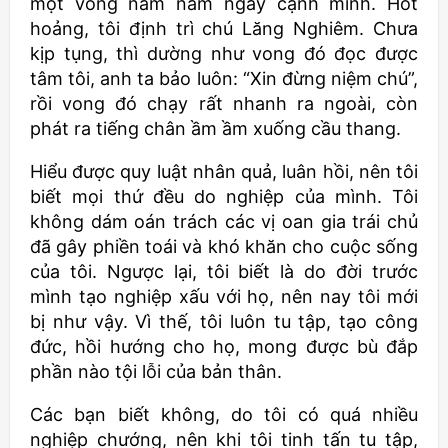
một vong nam nằm ngay cạnh mình. Hốt
hoảng, tôi định trì chú Lăng Nghiêm. Chưa
kịp tụng, thì dường như vong đó đọc được
tâm tôi, anh ta bảo luôn: “Xin đừng niệm chú”,
rồi vong đó chạy rất nhanh ra ngoài, còn
phát ra tiếng chân ầm ầm xuống cầu thang.
Hiểu được quy luật nhân quả, luân hồi, nên tôi
biết mọi thứ đều do nghiệp của mình. Tôi
không dám oán trách các vị oan gia trái chủ
đã gây phiền toái và khó khăn cho cuộc sống
của tôi. Ngược lại, tôi biết là do đời trước
mình tạo nghiệp xấu với họ, nên nay tôi mới
bị như vậy. Vì thế, tôi luôn tu tập, tạo công
đức, hồi hướng cho họ, mong được bù đắp
phần nào tội lỗi của bản thân.
Các bạn biết không, do tôi có quá nhiều
nghiệp chướng, nên khi tôi tinh tấn tu tập,