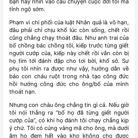
bạn hãy nhìn vào câu chuyện cuộc đời tôi mà
tỉnh ngộ sớm.
Phạm vi chi phối của luật Nhân quả là vô hạn,
đâu phải chỉ chịu khổ lúc còn sống, chết rồi
cũng chẳng chạy thoát đâu. Như anh trai của
bố chồng bác chồng tôi, kiếp trước từng giết
người cướp của, kiếp này chết rồi vẫn còn bị
họ tìm tới đánh đập cho tơi bời, khổ sở. Sư
phụ tôi nhìn ra được như vậy, hướng dẫn về
bảo con cháu ruột trong nhà tạo công đức
hồi hướng công đức cho ông/bố của mình
thoát nạn.
Nhưng con cháu ông chẳng tin gì cả. Nếu giờ
tôi nói thẳng ra “bố họ đã từng giết người
cướp của”, có khi họ đánh tôi chạy chẳng kịp
ý chứ. Tôi có cúng vàng mã cho ông, mà dưới
âm họ đem hết vào kho không cho được