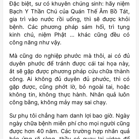
Đặc biệt, sư có khuyên chúng sinh: hãy niệm
Bạch Y Thần Chú của Quán Thế Âm Bồ Tát,
gia trì vào nước rồi uống, thì sẽ được khỏi
bệnh. Các phương pháp sám hối, trì tụng
kinh chú, niệm Phật … khác cũng đều có
công năng như vậy.
Mà cũng do nghiệp phước mà thôi, ai có đủ
duyên phước để tránh được cái tai họa này,
ắt sẽ gặp được phương pháp cứu chữa thành
công. Ai không đủ duyên đủ phước, thì có
gặp được, cũng phớt lờ, bỏ ngoài tai, hoặc
không tin, không thực hành. Nhân quả luôn
công bằng, không mảy may sai chạy.
Sư phụ tôi chẳng ham danh lợi bao giờ. Ngày
ngày chữa bệnh miễn phí cho mọi người cũng
được hơn 40 năm. Các trường hợp nhân quả
báo ứng rõ ràng, thầy có quay lại video để