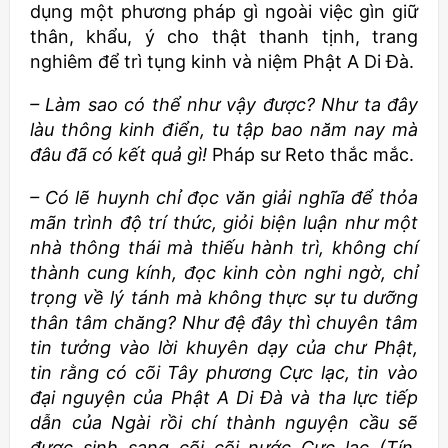
dụng một phương pháp gì ngoài việc gìn giữ
thân, khẩu, ý cho thật thanh tịnh, trang
nghiêm để trì tụng kinh và niệm Phật A Di Đà.
– Làm sao có thể như vậy được? Như ta đây
làu thông kinh điển, tu tập bao năm nay mà
đâu đã có kết quả gì!
Pháp sư Reto thắc mắc.
– Có lẽ huynh chỉ đọc văn giải nghĩa để thỏa
mãn trình độ trí thức, giỏi biện luận như một
nhà thông thái mà thiếu hành trì, không chí
thành cung kính, đọc kinh còn nghi ngờ, chỉ
trọng về lý tánh mà không thực sự tu dưỡng
thân tâm chăng? Như đệ đây thì chuyên tâm
tin tưởng vào lời khuyên dạy của chư Phật,
tin rằng có cõi Tây phương Cực lạc, tin vào
đại nguyện của Phật A Di Đà và tha lực tiếp
dẫn của Ngài rồi chí thành nguyện cầu sẽ
được sinh sang cõi cõi nước Cực lạc (Tín,