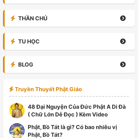
THẦN CHÚ
TU HỌC
BLOG
Truyền Thuyết Phật Giáo
48 Đại Nguyện Của Đức Phật A Di Đà
( Chữ Lớn Dễ Đọc ) Kèm Video
Phật, Bồ Tát là gì? Có bao nhiêu vị
Phật, Bồ Tát?