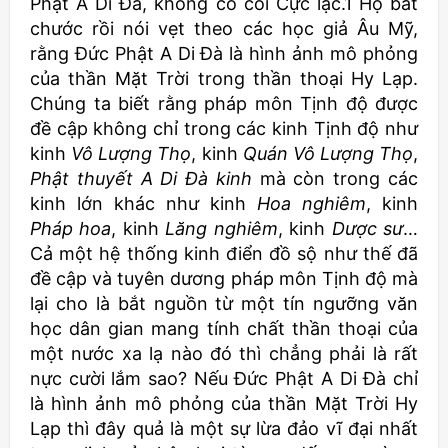
Phật A Di Đà, không có cõi Cực lạc.1 Họ bắt
chước rồi nói vẹt theo các học giả Âu Mỹ,
rằng Đức Phật A Di Đà là hình ảnh mô phỏng
của thần Mặt Trời trong thần thoại Hy Lạp.
Chúng ta biết rằng pháp môn Tịnh độ được
đề cập không chỉ trong các kinh Tịnh độ như
kinh
Vô Lượng Thọ
, kinh
Quán Vô Lượng Thọ
,
Phật thuyết A Di Đà kinh
mà còn trong các
kinh lớn khác như kinh
Hoa nghiêm
, kinh
Pháp hoa
, kinh
Lăng nghiêm
, kinh
Dược sư
…
Cả một hệ thống kinh điển đồ sộ như thế đã
đề cập và tuyên dương pháp môn Tịnh độ mà
lại cho là bắt nguồn từ một tín ngưỡng văn
học dân gian mang tính chất thần thoại của
một nước xa lạ nào đó thì chẳng phải là rất
nực cười lắm sao? Nếu Đức Phật A Di Đà chỉ
là hình ảnh mô phỏng của thần Mặt Trời Hy
Lạp thì đây quả là một sự lừa đảo vĩ đại nhất