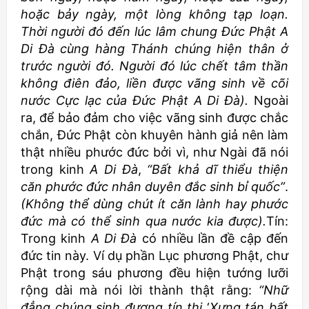
hoặc bảy ngày, một lòng không
tạp loạn.
Thời người đó đến lúc lâm chung Đức Phật A
Di Đà cùng hàng Thánh chúng hiện thân ở
trước người đó. Người đó lúc chết tâm thần
không điên đảo, liền được vãng sinh về cõi
nước Cực lạc của Đức Phật A Di Đà).
Ngoài
ra, để bảo đảm cho việc vãng sinh được chắc
chắn, Đức Phật còn khuyên hành giả nên làm
thật nhiều phước đức bởi vì, như Ngài đã nói
trong kinh
A Di Đà
,
“Bất khả dĩ thiểu thiện
căn phước đức nhân duyên đắc sinh bỉ quốc”
.
(Không thể dùng chút ít căn lành hay phước
đức mà có thể sinh qua nước kia được).
Tín:
Trong kinh
A Di Đà
có nhiều lần đề cập đến
đức tin này. Ví dụ phần Lục phương Phật, chư
Phật trong sáu phương đều hiện tướng lưỡi
rộng dài mà nói lời thành thật rằng:
“Nhữ
đẳng chúng sinh đương tín thị
‘
Xưng tán bất