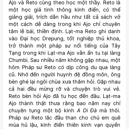
Ajo và Reto cùng theo học một thầy. Reto là
một học giả tinh thông kinh điển, có thể
giảng giải, trích dẫn hầu như tất cả sách vở
một cách dễ dàng trong khi Ajo chỉ chuyên
tâm lễ bái, thiền định. Lạt-ma Reto ghi danh
vào Đại học Drepung, tốt nghiệp thủ khoa,
trở thành một pháp sư nổi tiếng của Tây
Tạng trong khi Lạt-ma Ajo vẫn ẩn tu tại làng
Chumbi. Sau nhiều năm không gặp nhau, một
hôm Pháp sư Reto có dịp công du qua làng
cũ. Nhớ đến người huynh đệ đồng môn, ông
bèn ghé lại ngôi chùa xưa thăm hỏi. Gặp nhau
cả hai đều mừng rỡ và chuyện trò vui vẻ.
Reto bèn hỏi Ajo đã tu học đến đâu. Lạt-ma
Ajo thành thật thưa rằng bao năm nay chỉ
chuyên tụng một bộ kinh
A Di Đà
mà thôi.
Pháp sư Reto lắc đầu than cho chú em quê
mùa hủ lậu, kinh điển thiên kinh vạn quyển