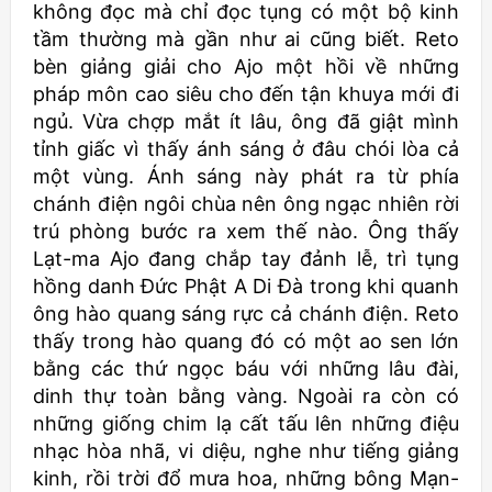
không đọc mà chỉ đọc tụng có một bộ kinh
tầm thường mà gần như ai cũng biết. Reto
bèn giảng giải cho Ajo một hồi về những
pháp môn cao siêu cho đến tận khuya mới đi
ngủ. Vừa chợp mắt ít lâu, ông đã giật mình
tỉnh giấc vì thấy ánh sáng ở đâu chói lòa cả
một vùng. Ánh sáng này phát ra từ phía
chánh điện ngôi chùa nên ông ngạc nhiên rời
trú phòng bước ra xem thế nào. Ông thấy
Lạt-ma Ajo đang chắp tay đảnh lễ, trì tụng
hồng danh Đức Phật A Di Đà trong khi quanh
ông hào quang sáng rực cả chánh điện. Reto
thấy trong hào quang đó có một ao sen lớn
bằng các thứ ngọc báu với những lâu đài,
dinh thự toàn bằng vàng. Ngoài ra còn có
những giống chim lạ cất tấu lên những điệu
nhạc hòa nhã, vi diệu, nghe như tiếng giảng
kinh, rồi trời đổ mưa hoa, những bông Mạn-