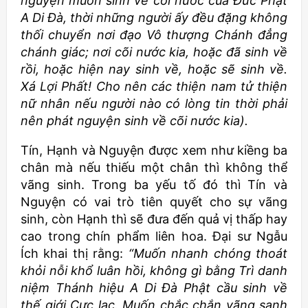
nguyện muốn sinh về cõi nước của Đức Phật
A Di Đà, thời những người ấy đều đặng không
thối chuyển nơi đạo Vô thượng Chánh đẳng
chánh giác; nơi cõi nước kia, hoặc đã sinh về
rồi, hoặc hiện nay sinh về, hoặc sẽ sinh về.
Xá Lợi Phất! Cho nên các thiện nam tử thiện
nữ nhân nếu người nào có lòng tin thời phải
nên phát nguyện sinh về cõi nước kia).
Tín, Hạnh và Nguyện được xem như kiềng ba
chân mà nếu thiếu một chân thì không thể
vãng sinh. Trong ba yếu tố đó thì Tín và
Nguyện có vai trò tiên quyết cho sự vãng
sinh, còn Hạnh thì sẽ đưa đến quả vị thấp hay
cao trong chín phẩm liên hoa. Đại sư Ngẫu
Ích khai thị rằng:
“Muốn nhanh chóng thoát
khỏi nỗi khổ luân hồi, không gì bằng Trì danh
niệm Thánh hiệu A Di Đà Phật cầu sinh về
thế giới Cực lạc. Muốn chắc chắn vãng sanh