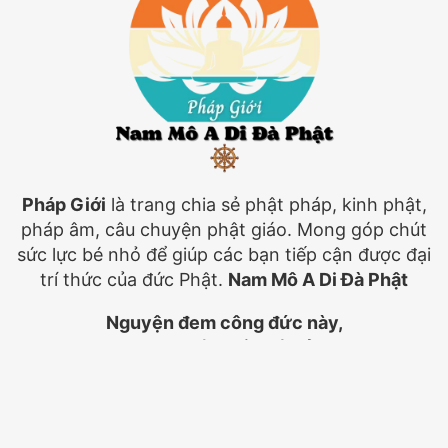
Pháp Giới
là trang chia sẻ phật pháp, kinh phật,
pháp âm, câu chuyện phật giáo. Mong góp chút
sức lực bé nhỏ để giúp các bạn tiếp cận được đại
trí thức của đức Phật.
Nam Mô A Di Đà Phật
Nguyện đem công đức này,
Hướng về khắp tất cả,
Đệ tử và chúng sanh,
Đều trọn thành Phật đạo
.
Truyền Thuyết Phật Giáo
Kinh Phật
Pháp Âm