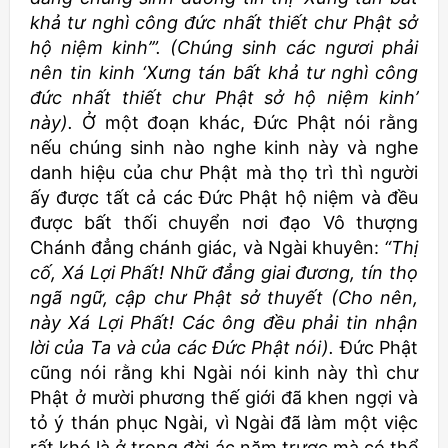
khả tư nghì công đức nhất thiết chư Phật sở
hộ niệm kinh’”. (Chúng sinh các ngươi phải
nên tin kinh ‘Xưng tán bất khả tư nghì công
đức nhất thiết chư Phật sở hộ niệm kinh’
này).
Ở một đoạn khác, Đức Phật nói rằng
nếu chúng sinh nào nghe kinh này và nghe
danh hiệu của chư Phật mà thọ trì thì người
ấy được tất cả các Đức Phật hộ niệm và đều
được bất thối chuyển nơi đạo Vô thượng
Chánh đẳng chánh giác, và Ngài khuyên:
“Thị
cố, Xá Lợi Phất! Nhữ đẳng giai đương, tín thọ
ngã ngữ, cập chư Phật sở thuyết (Cho nên,
này Xá Lợi Phất! Các ông đều phải tin nhận
lời của Ta và của các Đức Phật nói).
Đức Phật
cũng nói rằng khi Ngài nói kinh này thì chư
Phật ở mười phương thế giới đã khen ngợi và
tỏ ý thán phục Ngài, vì Ngài đã làm một việc
rất khó là ở trong đời ác năm trược mà có thể