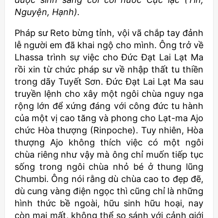
Nguyện, Hạnh).
Pháp sư Reto bừng tỉnh, vội vã chắp tay đảnh
lễ người em đã khai ngộ cho mình. Ông trở về
Lhassa trình sự việc cho Đức Đạt Lai Lạt Ma
rồi xin từ chức pháp sư về nhập thất tu thiền
trong dãy Tuyết Sơn. Đức Đạt Lai Lạt Ma sau
truyền lệnh cho xây một ngôi chùa nguy nga
rộng lớn để xứng đáng với công đức tu hành
của một vị cao tăng và phong cho Lạt-ma Ajo
chức Hòa thượng (Rinpoche). Tuy nhiên, Hòa
thượng Ajo không thích việc có một ngôi
chùa riêng như vậy mà ông chỉ muốn tiếp tục
sống trong ngôi chùa nhỏ bé ở thung lũng
Chumbi. Ông nói rằng dù chùa cao to đẹp đẽ,
dù cung vàng điện ngọc thì cũng chỉ là những
hình thức bề ngoài, hữu sinh hữu hoại, nay
còn mai mất, không thể so sánh với cảnh giới