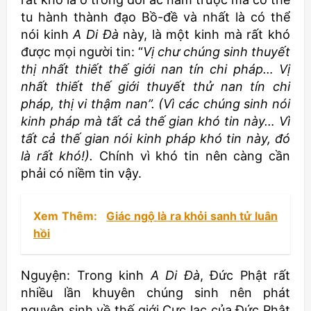
tu hành thành đạo Bồ-đề và nhất là có thể
nói kinh
A Di Đà
này, là một kinh mà rất khó
được mọi người tin: “
Vị chư chúng sinh thuyết
thị nhất thiết thế giới nan tín chi pháp… Vị
nhất thiết thế giới thuyết thử nan tín chi
pháp, thị vi thậm nan”. (Vì các chúng sinh nói
kinh pháp mà tất cả thế gian khó tin này… Vì
tất cả thế gian nói kinh pháp khó tin này, đó
là rất khó!).
Chính vì khó tin nên càng cần
phải có niềm tin vậy.
Xem Thêm:
Giác ngộ là ra khỏi sanh tử luân
hồi
Nguyện: Trong kinh
A Di Đà
, Đức Phật rất
nhiều lần khuyên chúng sinh nên phát
nguyện sinh về thế giới Cực lạc của Đức Phật