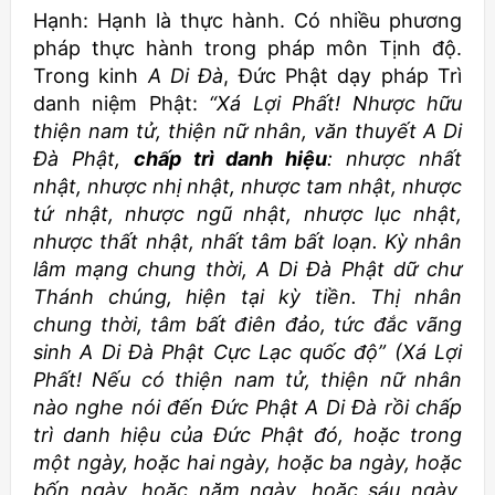
Hạnh: Hạnh là thực hành. Có nhiều phương
pháp thực hành trong pháp môn Tịnh độ.
Trong kinh
A Di Đà
, Đức Phật dạy pháp Trì
danh niệm Phật:
“Xá Lợi Phất! Nhược hữu
thiện nam tử, thiện nữ nhân, văn thuyết A Di
Đà Phật,
chấp trì danh hiệu
: nhược nhất
nhật, nhược nhị nhật, nhược tam nhật, nhược
tứ nhật, nhược ngũ nhật, nhược lục nhật,
nhược thất nhật, nhất tâm bất loạn. Kỳ nhân
lâm mạng chung thời, A Di Đà Phật dữ chư
Thánh chúng, hiện tại kỳ tiền. Thị nhân
chung thời, tâm bất điên đảo, tức đắc vãng
sinh A Di Đà Phật Cực Lạc quốc độ” (Xá Lợi
Phất! Nếu có thiện nam tử, thiện nữ nhân
nào nghe nói đến Đức Phật A Di Đà rồi chấp
trì danh hiệu của Đức Phật đó, hoặc trong
một ngày, hoặc hai ngày, hoặc ba ngày, hoặc
bốn ngày, hoặc năm ngày, hoặc sáu
ngày,