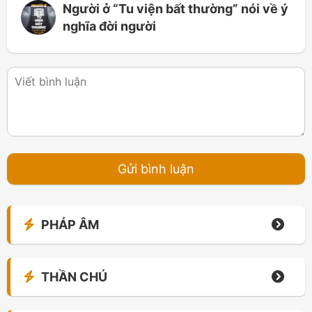
Người ở “Tu viện bất thường” nói về ý
nghĩa đời người
PHÁP ÂM
THẦN CHÚ