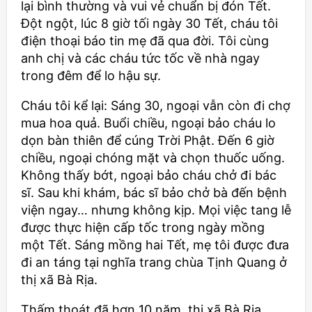
lại bình thường và vui vẻ chuẩn bị đón Tết.
Đột ngột, lúc 8 giờ tối ngày 30 Tết, cháu tôi
điện thoại báo tin mẹ đã qua đời. Tôi cùng
anh chị và các cháu tức tốc về nhà ngay
trong đêm để lo hậu sự.
Cháu tôi kể lại: Sáng 30, ngoại vẫn còn đi chợ
mua hoa quả. Buổi chiều, ngoại bảo cháu lo
dọn bàn thiên để cúng Trời Phật. Đến 6 giờ
chiều, ngoại chóng mặt và chọn thuốc uống.
Không thấy bớt, ngoại bảo cháu chở đi bác
sĩ. Sau khi khám, bác sĩ bảo chở bà đến bệnh
viện ngay… nhưng không kịp. Mọi việc tang lễ
được thực hiện cấp tốc trong ngày mồng
một Tết. Sáng mồng hai Tết, mẹ tôi được đưa
đi an táng tại nghĩa trang chùa Tịnh Quang ở
thị xã Bà Rịa.
Thấm thoát đã hơn 10 năm, thị xã Bà Rịa