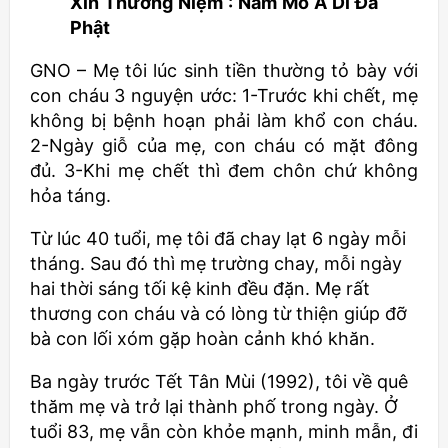
Xin Thường Niệm : Nam Mô A Di Đà
Phật
GNO – Mẹ tôi lúc sinh tiền thường tỏ bày với
con cháu 3 nguyện ước: 1-Trước khi chết, mẹ
không bị bệnh hoạn phải làm khổ con cháu.
2-Ngày giỗ của mẹ, con cháu có mặt đông
đủ. 3-Khi mẹ chết thì đem chôn chứ không
hỏa táng.
Từ lúc 40 tuổi, mẹ tôi đã chay lạt 6 ngày mỗi
tháng. Sau đó thì mẹ trường chay, mỗi ngày
hai thời sáng tối kệ kinh đều đặn. Mẹ rất
thương con cháu và có lòng từ thiện giúp đỡ
bà con lối xóm gặp hoàn cảnh khó khăn.
Ba ngày trước Tết Tân Mùi (1992), tôi về quê
thăm mẹ và trở lại thành phố trong ngày. Ở
tuổi 83, mẹ vẫn còn khỏe mạnh, minh mẫn, đi