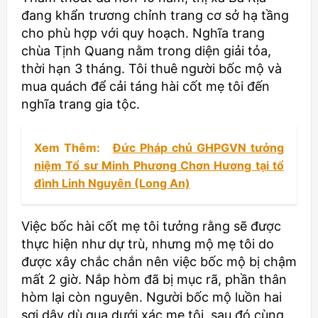
đang khẩn trương chỉnh trang cơ sở hạ tầng
cho phù hợp với quy hoạch. Nghĩa trang
chùa Tịnh Quang nằm trong diện giải tỏa,
thời hạn 3 tháng. Tôi thuê người bốc mộ và
mua quách để cải táng hài cốt mẹ tôi đến
nghĩa trang gia tộc.
Xem Thêm:
Đức Pháp chủ GHPGVN tưởng
niệm Tổ sư Minh Phương Chơn Hương tại tổ
đình Linh Nguyên (Long An)
Việc bốc hài cốt mẹ tôi tưởng rằng sẽ được
thực hiện như dự trù, nhưng mộ mẹ tôi do
được xây chắc chắn nên việc bốc mộ bị chậm
mất 2 giờ. Nắp hòm đã bị mục rã, phần thân
hòm lại còn nguyên. Người bốc mộ luồn hai
sợi dây dù qua dưới xác mẹ tôi, sau đó cùng