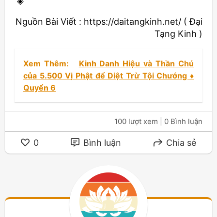
◈
Nguồn Bài Viết : https://daitangkinh.net/ ( Đại
Tạng Kinh )
Xem Thêm:
Kinh Danh Hiệu và Thần Chú
của 5.500 Vị Phật để Diệt Trừ Tội Chướng ♦
Quyển 6
100 lượt xem
| 0 Bình luận
0
Bình luận
Chia sẻ