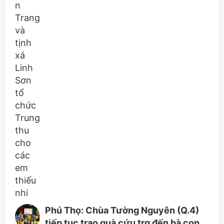
Phú Thọ: Chùa Tường Nguyên (Q.4)
tiếp tục trao quà cứu trợ đến bà con