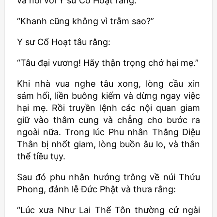
và nói với Y sư Cố Hoạt rằng:
“Khanh cũng không vì trẫm sao?”
Y sư Cố Hoạt tâu rằng:
“Tâu đại vương! Hãy thận trọng chớ hại mẹ.”
Khi nhà vua nghe tâu xong, lòng cầu xin
sám hối, liền buông kiếm và dừng ngay việc
hại mẹ. Rồi truyền lệnh các nội quan giam
giữ vào thâm cung và chẳng cho bước ra
ngoài nữa. Trong lúc Phu nhân Thắng Diệu
Thân bị nhốt giam, lòng buồn âu lo, và thân
thể tiều tụy.
Sau đó phu nhân hướng trông về núi Thứu
Phong, đảnh lễ Đức Phật và thưa rằng:
“Lúc xưa Như Lai Thế Tôn thường cử ngài