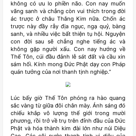
không có ưu lo phiền não. Con nay muốn
vãng sanh và chẳng còn vui thích trong đời
ác trược ở châu Thắng Kim nữa. Chốn ác
trược này đầy rẫy địa ngục, ngạ quỷ, bàng
sanh, và nhiều việc bất thiện tụ hội. Nguyện
con đời sau sẽ chẳng nghe tiếng ác và
không gặp người xấu. Con nay hướng về
Thế Tôn, cúi đầu đảnh lễ sát đất và cầu xin
sám hối. Kính mong Đức Phật dạy con Pháp
quán tưởng của nơi thanh tịnh nghiệp.”
Lúc bấy giờ Thế Tôn phóng ra hào quang
sắc vàng từ giữa đôi chân mày. Ánh sáng đó
chiếu khắp vô lượng thế giới trong mười
phương, rồi trở về trụ trên đỉnh đầu của Đức
Phật và hóa thành kim đài lớn như núi Diệu
Cao. Các cõi nước thanh tịnh vi diệu của