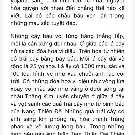
yojana
, sáng chói như 100 ức nhật nguyệt
hòa quyện với nhau đến chẳng thể nào kể
xiết. Lại có các châu báu xen lẫn trong
những màu sắc tuyệt đẹp.
Những cây báu với từng hàng thẳng tắp,
mỗi lá cân xứng đối nhau. Ở giữa các lá cây
nở ra các đóa hoa vi diệu. Trên hoa tự nhiên
có trái cây bằng bảy báu. Mỗi lá cây dài và
rộng là 25
yojana
. Lá ấy có 1.000 màu sắc và
100 loại hình vẽ như xâu chuỗi anh lạc cõi
trời. Có những đóa hoa vi diệu như vòng lửa
xoay với màu sắc như vàng ở dưới sông tại
châu Thắng Kim, uyển chuyển ở giữa lá cây
và vọt sanh các quả trái cây như từ bình báu
của Năng Thiên Đế. Những quả trái cây có
ánh sáng lớn phóng ra, hóa thành tràng
phan và vô lượng lọng báu. Trong những
lọng báu này ánh hiện Tam Thiên Đại Thiên