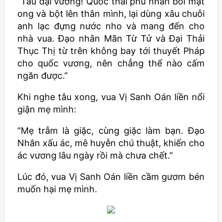
“Tâu đại vương! Quốc thái phu nhân bôi mật
ong và bột lên thân mình, lại dùng xâu chuỗi
anh lạc đựng nước nho và mang đến cho
nhà vua. Đạo nhân Mãn Từ Tử và Đại Thải
Thục Thị từ trên không bay tới thuyết Pháp
cho quốc vương, nên chẳng thể nào cấm
ngăn được.”
Khi nghe tâu xong, vua Vị Sanh Oán liền nổi
giận mẹ mình:
“Mẹ trẫm là giặc, cùng giặc làm bạn. Đạo
Nhân xấu ác, mê huyễn chú thuật, khiến cho
ác vương lâu ngày rồi mà chưa chết.”
Lúc đó, vua Vị Sanh Oán liền cầm gươm bén
muốn hại mẹ mình.