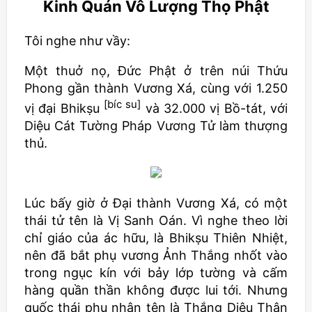
Kinh Quán Vô Lượng Thọ Phật
Tôi nghe như vầy:
Một thuở nọ, Đức Phật ở trên núi Thứu
Phong gần thành Vương Xá, cùng với 1.250
[bíc su]
vị đại Bhikṣu
và 32.000 vị Bồ-tát, với
Diệu Cát Tường Pháp Vương Tử làm thượng
thủ.
Lúc bấy giờ ở Đại thành Vương Xá, có một
thái tử tên là Vị Sanh Oán. Vì nghe theo lời
chỉ giáo của ác hữu, là
Bhikṣu
Thiên Nhiệt,
nên đã bắt phụ vương Ảnh Thắng nhốt vào
trong ngục kín với bảy lớp tường và cấm
hàng quần thần không được lui tới. Nhưng
quốc thái phu nhân tên là Thắng Diệu Thân