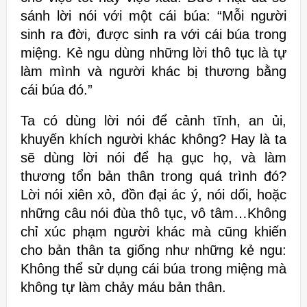
sánh lời nói với một cái búa: “
Mỗi người
sinh ra đời,
được sinh ra với cái búa trong
miệng.
Kẻ ngu dùng những lời thô tục
là tự
làm mình và người khác bị thương
bằng
cái búa đó.”
Ta có dùng lời nói để cảnh tĩnh, an ủi,
khuyến khích người khác không?
Hay là ta
sẽ dùng lời nói để hạ gục họ, và làm
thương tổn bản thân trong
quá trình đó?
Lời nói xiên xỏ, đồn đại ác ý, nói dối, hoặc
những câu nói đùa
thô tục, vô tâm…Không
chỉ xúc phạm người khác mà cũng khiến
cho bản thân
ta giống như những kẻ ngu:
Không thể sử dụng cái búa trong miệng mà
không tự làm chảy máu bản thân.