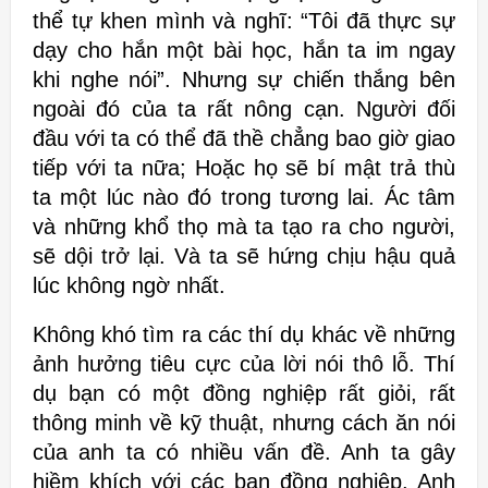
thể tự khen mình và
nghĩ: “Tôi đã thực sự
dạy cho hắn một bài học, hắn ta im ngay
khi nghe nói”.
Nhưng sự chiến thắng bên
ngoài đó của ta rất nông cạn. Người đối
đầu với
ta có thể đã thề chẳng bao giờ giao
tiếp với ta nữa; Hoặc họ sẽ bí mật trả thù
ta một lúc nào đó trong tương lai. Ác tâm
và những khổ thọ mà ta tạo ra cho
người,
sẽ dội trở lại. Và ta sẽ hứng chịu hậu quả
lúc không ngờ nhất.
Không khó tìm ra các thí dụ khác về những
ảnh hưởng tiêu cực của lời nói
thô lỗ. Thí
dụ bạn có một đồng nghiệp rất giỏi, rất
thông minh về kỹ thuật,
nhưng cách ăn nói
của anh ta có nhiều vấn đề. Anh ta gây
hiềm khích với
các bạn đồng nghiệp. Anh