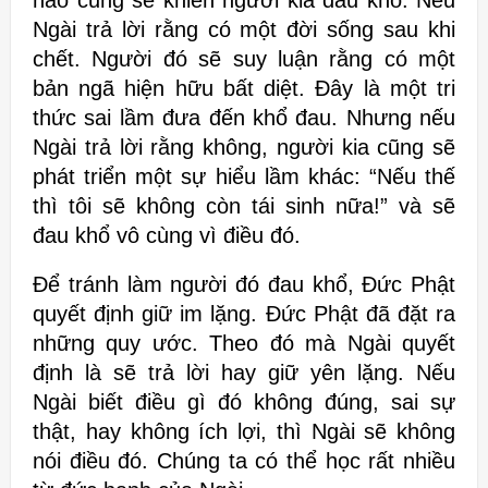
nào
cũng sẽ khiến người kia đau khổ. Nếu
Ngài trả lời rằng có một đời sống sau
khi
chết. Người đó sẽ suy luận rằng có một
bản ngã hiện
hữu bất diệt. Đây là một tri
thức sai lầm đưa đến khổ đau. Nhưng nếu
Ngài trả
lời rằng không, người kia cũng sẽ
phát triển một sự hiểu lầm khác:
“Nếu thế
thì tôi sẽ không còn tái sinh nữa!” và sẽ
đau khổ vô cùng vì
điều đó.
Để tránh làm người đó đau khổ, Đức Phật
quyết định giữ im lặng.
Đức Phật đã đặt ra
những quy ước. Theo đó mà Ngài quyết
định là sẽ trả lời
hay giữ yên lặng. Nếu
Ngài biết điều gì đó không đúng, sai sự
thật, hay
không ích lợi, thì Ngài sẽ không
nói điều đó.
Chúng ta có thể học rất nhiều