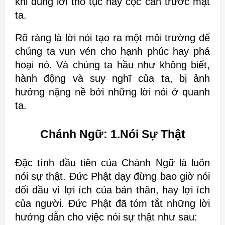
khi dùng lời thô tục hay
cộc cằn trước mặt
ta.
Rõ ràng là lời nói tạo ra một môi trường để
chúng ta vun vén cho hạnh phúc
hay phá
hoại nó. Và c
húng ta hầu như không biết,
hành động và suy nghĩ của ta, bị ảnh
hưởng nặng
nề bởi những lời nói ở quanh
ta.
Chánh Ngữ: 1.Nói Sự Thật
Đặc tính đầu tiên của Chánh Ngữ là luôn
nói sự thật. Đức Phật dạy
đừng bao giờ nói
dối dầu vì lợi ích của bản thân, hay lợi ích
của người
. Đức Phật đã tóm tắt những lời
hướng dẫn cho
việc nói sự thật như sau: