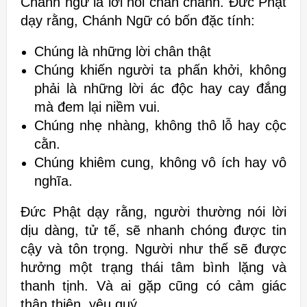
Chánh ngữ là lời nói chân chánh. Đức Phật
dạy rằng, Chánh Ngữ có bốn
đặc tính:
Chúng là những lời chân thật
Chúng khiến người ta phấn khởi,
không
phải là những lời ác độc hay cay đắng
mà đem lại niềm vui.
Chúng
nhẹ nhàng, không thô lỗ hay cộc
cằn.
Chúng khiêm cung, không vô ích hay
vô
nghĩa.
Đức Phật dạy rằng, người thường nói lời
dịu dàng, tử tế, sẽ nhanh chóng
được tin
cậy và tôn trọng. Người như thế sẽ được
hưởng một trạng thái tâm
bình lặng và
thanh tịnh. Và ai gặp cũng có cảm giác
thân
thiện, yêu quý.