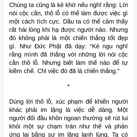
Chúng ta cũng là kẻ khờ nếu nghĩ rằng: Lời
nói cộc cằn, thô lỗ có thể làm
được việc gì
một cách tích cực. Dầu ta có thể cảm thấy
rất hài lòng khi hạ
được người nào. Nhưng
đó không phải là một chiến
thắng tốt đẹp
gì. Như Đức Phật đã dạy: “
Kẻ ngu nghĩ
rằng mình đã thắng
với những lời nói cộc
cằn thô lỗ.
Nhưng biết làm thế nào để tự
kiềm chế.
Chỉ việc đó đã là chiến thắng.”
*
Dùng lời thô lỗ, xúc phạm để khiến người
khác phải im lặng là việc dễ dàng.
Một
người đối đầu khôn ngoan thường sẽ rút lui
khỏi một sự chạm trán như
thế và phản
ứng lại bằng sự im lặng lạnh lùng. Ta có