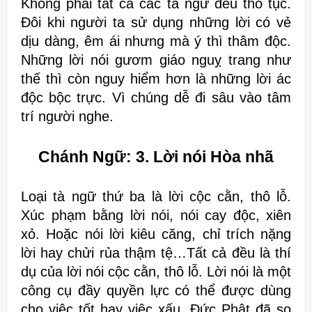
Không phải tất cả các tà ngữ đều thô tục.
Đôi khi người ta sử dụng những
lời có vẻ
dịu dàng, êm ái nhưng mà ý thì thâm độc.
Những lời nói gươm
giáo nguỵ trang như
thế thì còn nguy hiểm hơn là những lời ác
độc bộc trực. V
ì chúng dễ đi sâu vào tâm
trí người nghe.
Chánh Ngữ: 3.
Lời nói Hòa nhã
Loại tà ngữ thứ ba là lời cộc cằn, thô lỗ.
Xúc phạm bằng lời nói, nói cay độc,
xiên
xỏ. Hoặc nói lời kiêu căng, chỉ trích nặng
lời hay chửi rủa thậm tệ…Tất cả đều
là thí
dụ của lời nói cộc cằn, thô lỗ.
Lời nói là một
công cụ đầy quyền lực có thể được dùng
cho việc tốt hay việc
xấu. Đức Phật đã so