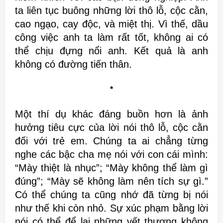
ta liên tục buông những lời thô lỗ, cộc cằn,
cao ngạo, cay độc, và miệt
thị. Vì thế, dầu
công việc anh ta làm rất tốt, không ai có
thể chịu đựng nổi
anh. Kết quả là anh
không có đường tiến thân.
*
Một thí dụ khác đáng buồn hơn là ảnh
hưởng tiêu cực của lời nói thô lỗ, cộc
cằn
đối với trẻ em. Chúng ta ai chẳng từng
nghe các bậc cha mẹ nói với con
cái mình:
“Mày thiệt là nhục”; “Mày không thể làm gì
đúng”; “Mày sẽ
không làm nên tích sự gì.”
Có thể chúng ta cũng nhớ đã từng bị nói
như thế
khi còn nhỏ. Sự xúc phạm bằng lời
nói có thể để lại những vết thương không