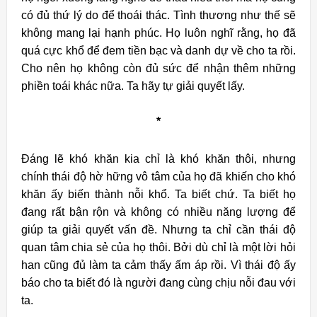
có đủ thứ lý do để thoái thác. Tình thương như thế sẽ
không mang lại hạnh phúc. Họ luôn nghĩ rằng, họ đã
quá cực khổ để đem tiền bạc và danh dự về cho ta rồi.
Cho nên họ không còn đủ sức để nhận thêm những
phiền toái khác nữa. Ta hãy tự giải quyết lấy.
*
Đáng lẽ khó khăn kia chỉ là khó khăn thôi, nhưng
chính thái độ hờ hững vô tâm của họ đã khiến cho khó
khăn ấy biến thành nỗi khổ.
Ta biết chứ. Ta biết họ
đang rất bận rộn và không có nhiều năng lượng để
giúp ta giải quyết vấn đề. Nhưng ta chỉ cần thái độ
quan tâm chia sẻ của họ thôi. Bởi dù chỉ là một lời hỏi
han cũng đủ làm ta cảm thấy ấm áp rồi. Vì thái độ ấy
báo cho ta biết đó là người đang cùng chịu nỗi đau với
ta.