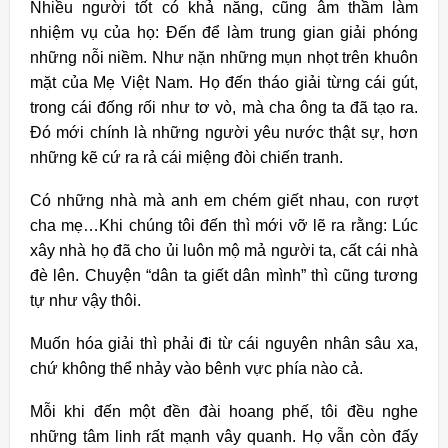
Nhiều người tốt có khả năng, cũng âm thầm làm
nhiệm vụ của họ: Đến để làm trung gian giải phóng
những nỗi niềm. Như nặn những mụn nhọt trên khuôn
mặt của Mẹ Việt Nam. Họ đến tháo giải từng cái gút,
trong cái đống rối như tơ vò, mà cha ông ta đã tạo ra.
Đó mới chính là những người yêu nước thật sự, hơn
những kẽ cứ ra rả cái miệng đòi chiến tranh.
Có những nhà mà anh em chém giết nhau, con rượt
cha mẹ…Khi chúng tôi đến thì mới vỡ lẽ ra rằng: Lúc
xây nhà họ đã cho ủi luôn mộ mả người ta, cất cái nhà
đè lên. Chuyện “dân ta giết dân mình” thì cũng tương
tự như vậy thôi.
Muốn hóa giải thì phải đi từ cái nguyên nhân sâu xa,
chứ không thể nhảy vào bênh vực phía nào cả.
Mỗi khi đến một đền đài hoang phế, tôi đều nghe
những tâm linh rất mạnh vây quanh. Họ vẫn còn đấy