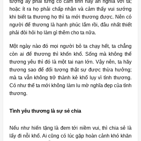
tượng ấy phải từng có cảm tình hay ân nghĩa với ta;
hoặc ít ra họ phải chấp nhận và cảm thấy vui sướng
khi biết ta thương họ thì ta mới thương được. Nên có
người để thương là hạnh phúc lắm rồi, đâu nhất thiết
phải đòi hỏi họ làm gì thêm cho ta nữa.
Một ngày nào đó mọi người bỏ ta chạy hết, ta chẳng
còn ai để thương thì khốn khổ. Sống mà không thể
thương yêu thì đó là một tai nạn lớn. Vậy nên, ta hãy
thương sao để đối tượng thật sự được thừa hưởng;
mà ta vẫn không trở thành kẻ khổ lụy vì tình thương.
Có như thế ta mới không làm lu mờ nghĩa đẹp của tình
thương.
Tình yêu thương là sự sẻ chia
Nếu như hiến tặng là đem tới niềm vui, thì chia sẻ là
lấy đi nỗi khổ. Ai cũng có lúc gặp hoàn cảnh khó khăn