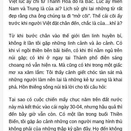
Việt lúc ấy chỉ từ Thanh Hóa đổ ra Bắc. Lúc ấy miền
Nam và Trung là của ai? Lịch sử ghi lại những từ rất
đẹp rằng cha ông chúng ta đi “mở cõi”. Thế cái cõi ấy
trước khi người Việt đặt chân đến, chắc là của…khỉ à?
Từ khi bước chân vào thế giới tâm linh huyền bí,
không ít lần tôi gặp những linh cảnh và ảo cảnh. Có
khi vì ngồi thiền bên bãi biển, có khi thì nằm ngủ trên
núi gặp; có khi ở ngay tại Thành phố điện sáng
choang nó vẫn hiện ra. Mà cũng có khi trong một giấc
mơ xa xăm lắm: Tôi thấy cảnh giết chóc tàn sát mà
những người làm nên lại là những kẻ tự xưng là khai
phá. Hồn thiêng sông núi trả lời cho tôi câu hỏi:
Tại sao có cuộc chiến mấy chục năm trên đất nước
này mà kết thúc vào cái ngày 30-04, nhưng hậu quả thì
đến bây giờ vẫn còn. Có một lần trong buổi Thiền
Biển, tôi gặp ảo cảnh những con người mang hình thù
không phải của những thập kỷ gần đây. Họ đến không