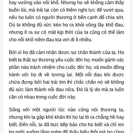
hay vướng vào nỗi khổ. Nhưng họ sẽ không cảm thấy
buồn tủi, mà trái lại còn có thêm nghị lực để vượt qua,
nếu họ luôn có người thương ở bên cạnh để chia sớt.
Dù ta không đủ sức kéo họ ra khỏi vũng lầy khổ đau,
nhưng ít ra sự có mặt kịp thời của ta cũng có thể làm
cho nỗi khổ niềm đau kia vơi đi ít nhiều.
Bởi vì họ đã cảm nhận được sự chân thành của ta. Họ
biết ta thật sự thương yêu cuộc đời họ; muốn gánh vác
phần nào trách nhiệm cho cuộc đời họ; và muốn đồng
hành với họ đi về tương lai. Một nỗi đau khi được
chứa đựng bởi hai trái tim thì chắc chắn nó sẽ không
đủ sức làm thành nỗi đau nữa. Đó là lý do mà ta luôn
cần có nhau trong cuộc đời này.
Sống với một người lúc nào cũng nói thương ta,
nhưng khi ta gặp khó khăn thì họ lại tỏ ra chẳng hề hay
biết. Đến nỗi, ta đã trực tiếp báo cho họ biết và chỉ xin
họ ngồi xuống lắng nghe để thấu hiểu thôi mà họ cũng