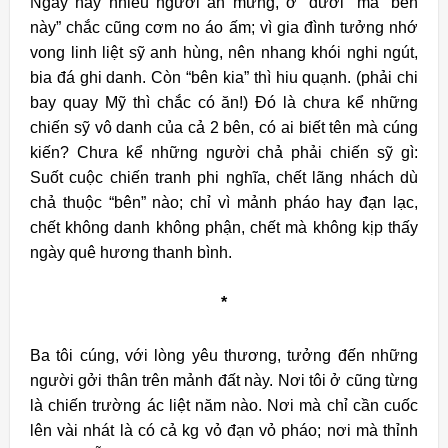
Ngày này nhiều người ăn mừng, ở “dưới” mà “bên
này” chắc cũng cơm no áo ấm; vì gia đình tưởng nhớ
vong linh liệt sỹ anh hùng, nên nhang khói nghi ngút,
bia đá ghi danh. Còn “bên kia” thì hiu quạnh. (phải chi
bay quay Mỹ thì chắc có ăn!)
Đó là chưa kể những
chiến sỹ vô danh của cả 2 bên, có ai biết tên mà cúng
kiến? Chưa kể những người chả phải chiến sỹ gì:
Suốt cuộc chiến tranh phi nghĩa, chết lãng nhách dù
chả thuộc “bên” nào; chỉ vì mảnh pháo hay đạn lạc,
chết không danh không phận, chết mà không kịp thấy
ngày quê hương thanh bình.
*
Ba tôi cúng, với lòng yêu thương, tưởng đến những
người gởi thân trên mảnh đất này. Nơi tôi ở cũng từng
là chiến trường ác liệt năm nào. Nơi mà chỉ cần cuốc
lên vài nhát là có cả kg vỏ đạn vỏ pháo; nơi mà thỉnh