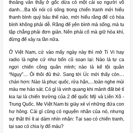
thoảng vẫn thấy ở gốc dừa có một cái sọ người vô
danh…
Ba tôi nói có sống trong chiến tranh mới hiểu
thanh bình quý báu thế nào, mới hiểu rằng để có hòa
bình không phải dễ. Rằng để yên bình mà sống, mà tu
tập chẳng phải đơn giản. Nên phải cố mà giữ hòa khí,
đừng để xảy ra lần nữa.
Ở Việt Nam, cứ vào mấy ngày này thì mở Ti Vi hay
radio là nghe cứ như bổn cũ soạn lại: Nào là tự ca
ngợi chiến công quân mình; nào là kể tội quân
“Ngụy”… Ôi thôi đủ thứ. Sang tới Úc mới thấy còn…
chán hơn: Nào là phục quốc, rửa hận,…toàn nghe mùi
máu me háo sát. Có gì là vinh quang khi mảnh đất bé tí
kia lại là chiến trường của 2 đế quốc Mỹ và Liên Xô -
Trung Quốc. Mẹ Việt Nam bị giày xé vì những đứa con
hư hỏng. Cái gì cũng có nguyên nhân của nó, nhưng
sự thật thì ít ai dám nhìn nhận: Tại sao có chiến tranh,
tại sao có chia ly đổ máu?