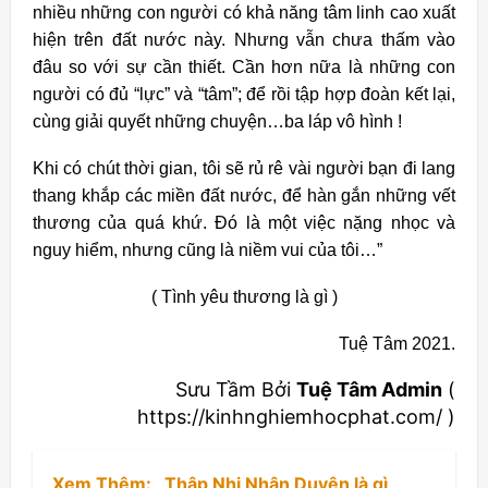
nhiều những con người có khả năng tâm linh cao xuất
hiện trên đất nước này. Nhưng vẫn chưa thấm vào
đâu so với sự cần thiết. Cần hơn nữa là những con
người có đủ “lực” và “tâm”; để rồi tập hợp đoàn kết lại,
cùng giải quyết những chuyện…ba láp vô hình !
Khi có chút thời gian, tôi sẽ rủ rê vài người bạn đi lang
thang khắp các miền đất nước, để hàn gắn những vết
thương của quá khứ. Đó là một việc nặng nhọc và
nguy hiểm, nhưng cũng là niềm vui của tôi…”
( Tình yêu thương là gì )
Tuệ Tâm 2021.
Sưu Tầm Bởi
Tuệ Tâm Admin
(
https://kinhnghiemhocphat.com/ )
Xem Thêm:
Thập Nhị Nhân Duyên là gì