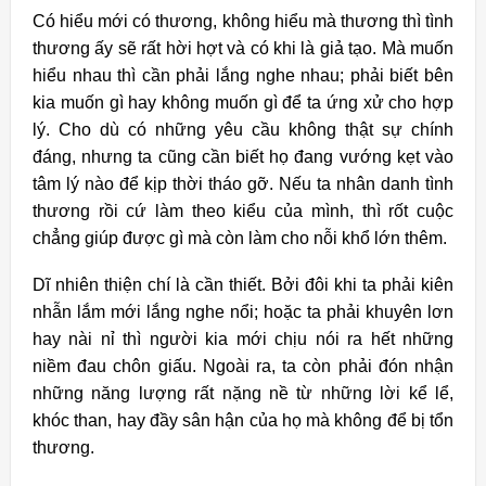
Có hiểu mới có thương, không hiểu mà thương thì tình
thương ấy sẽ rất hời hợt và có khi là giả tạo. Mà muốn
hiểu nhau thì cần phải lắng nghe nhau; phải biết bên
kia muốn gì hay không muốn gì để ta ứng xử cho hợp
lý. Cho dù có những yêu cầu không thật sự chính
đáng, nhưng ta cũng cần biết họ đang vướng kẹt vào
tâm lý nào để kịp thời tháo gỡ. Nếu ta nhân danh tình
thương rồi cứ làm theo kiểu của mình, thì rốt cuộc
chẳng giúp được gì mà còn làm cho nỗi khổ lớn thêm.
Dĩ nhiên thiện chí là cần thiết. Bởi đôi khi ta phải kiên
nhẫn lắm mới lắng nghe nổi; hoặc ta phải khuyên lơn
hay nài nỉ thì người kia mới chịu nói ra hết những
niềm đau chôn giấu. Ngoài ra, ta còn phải đón nhận
những năng lượng rất nặng nề từ những lời kể lể,
khóc than, hay đầy sân hận của họ mà không để bị tổn
thương.