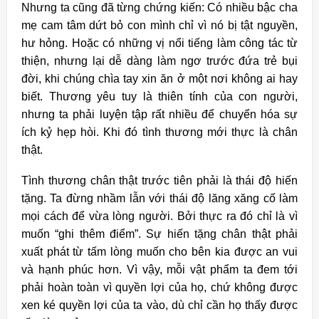
Nhưng ta cũng đã từng chứng kiến: Có nhiều bậc cha
mẹ cam tâm dứt bỏ con mình chỉ vì nó bị tật nguyền,
hư hỏng. Hoặc có những vị nổi tiếng làm công tác từ
thiện, nhưng lại dễ dàng làm ngơ trước đứa trẻ bụi
đời, khi chúng chìa tay xin ăn ở một nơi không ai hay
biết. Thương yêu tuy là thiên tính của con người,
nhưng ta phải luyện tập rất nhiều để chuyển hóa sự
ích kỷ hẹp hòi. Khi đó tình thương mới thực là chân
thật.
Tình thương chân thật trước tiên phải là thái độ hiến
tặng. Ta đừng nhầm lẫn với thái độ lăng xăng cố làm
mọi cách để vừa lòng người. Bởi thực ra đó chỉ là vì
muốn “ghi thêm điểm”. Sự hiến tặng chân thật phải
xuất phát từ tấm lòng muốn cho bên kia được an vui
và hạnh phúc hơn.
Vì vậy, mỗi vật phẩm ta đem tới
phải hoàn toàn vì quyền lợi của họ, chứ không được
xen ké quyền lợi của ta vào, dù chỉ cần họ thấy được