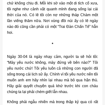
chứ không chịu đi. Mỗi khi sờ vào một di tích cổ xưa,
tôi nghe như cảnh vật quanh mình đang sống lại cái
thời của nó. Có lẽ tôi còn nợ những tháp Chàm một
lần viếng thăm nữa. Nơi vùng đồi núi ấy có lẽ ngày
nào đó cũng cần phải có một “Trai Đàn Chẩn Tế” hẳn
hoi.
*
Ngày 30-04 là ngày nhạy cảm, người ta sẽ hỏi tôi:
“Mày yêu nước không, mày đứng về bên nào?” Tôi
yêu nước chứ! Tôi yêu luôn cả những con người đã
sống trong cái lịch sử ấy. Chính vì tôi yêu nước nên tôi
muốn anh em hãy nhìn lại nhau mà bỏ qua hận thù.
Hãy giải quyết chuyện quá khứ trước khi con cháu
chúng ta lại phải chém giết lẫn nhau.
Không phải ngẫu nhiên mà trong thập kỷ qua có rất