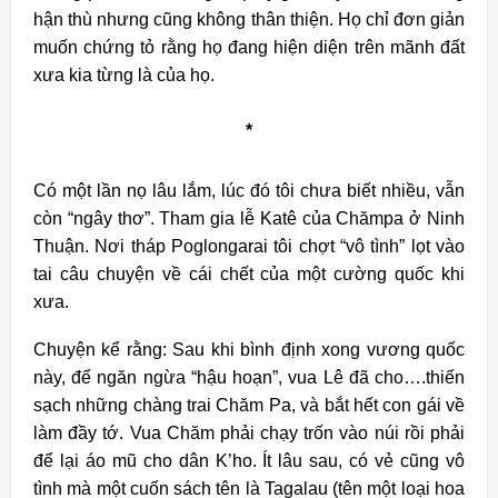
hận thù nhưng cũng không thân thiện. Họ chỉ đơn giản
muốn chứng tỏ rằng họ đang hiện diện trên mãnh đất
xưa kia từng là của họ.
*
Có một lần nọ lâu lắm, lúc đó tôi chưa biết nhiều, vẫn
còn “ngây thơ”. Tham gia lễ Katê của Chămpa ở Ninh
Thuận. Nơi tháp Poglongarai tôi chợt “vô tình” lọt vào
tai câu chuyện về cái chết của một cường quốc khi
xưa.
Chuyện kể rằng: Sau khi bình định xong vương quốc
này, để ngăn ngừa “hậu hoạn”, vua Lê đã cho….thiến
sạch những chàng trai Chăm Pa, và bắt hết con gái về
làm đầy tớ. Vua Chăm phải chạy trốn vào núi rồi phải
để lại áo mũ cho dân K’ho. Ít lâu sau, có vẻ cũng vô
tình mà một cuốn sách tên là Tagalau (tên một loại hoa