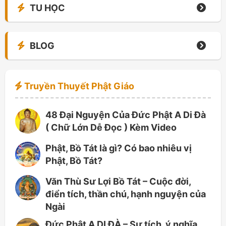
TU HỌC
BLOG
Truyền Thuyết Phật Giáo
48 Đại Nguyện Của Đức Phật A Di Đà
( Chữ Lớn Dễ Đọc ) Kèm Video
Phật, Bồ Tát là gì? Có bao nhiêu vị
Phật, Bồ Tát?
Văn Thù Sư Lợi Bồ Tát – Cuộc đời,
điển tích, thần chú, hạnh nguyện của
Ngài
Đức Phật A DI ĐÀ – Sự tích, ý nghĩa,