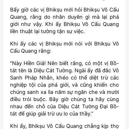
Bấy giờ các vị
Bhikṣu
mới hỏi
Bhikṣu
Vô Cấu
Quang, rằng do nhân duyên gì mà lại phá
giới như vậy. Khi ấy
Bhikṣu
Vô Cấu Quang
liền thuật lại tường tận sự việc.
Khi ấy các vị
Bhikṣu
mới nói với
Bhikṣu
Vô
Cấu Quang rằng:
“Này Hiền Giả! Nên biết rằng, có một vị Bồ-
tát tên là Diệu Cát Tường. Ngài ấy đã đắc Vô
Sanh Pháp Nhẫn, khéo có thể diệt trừ các
nghiệp tội của phá giới, và cũng khiến cho
chúng sanh xa lìa năm sự ngăn che và mười
điều trói buộc. Bây giờ chúng ta hãy cùng
nhau đến chỗ của Diệu Cát Tường Đại Bồ-
tát để giúp giải trừ ưu lo của thầy.”
Khi ấy,
Bhikṣu
Vô Cấu Quang chẳng kịp thọ