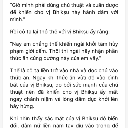
“Giờ mình phải dùng chú thuật và xuân dược
để khiến cho vị
Bhikṣu
này hành dâm với
mình.”
Rồi cô ta lại thỏ thẻ với vị
Bhikṣu
ấy rằng:
“Nay em chẳng thể khiến ngài khởi tâm hủy
phạm giới cấm. Thôi thì ngài hãy nhận phần
thức ăn cúng dường này của em vậy.”
Thế là cô ta liền trở vào nhà và đọc chú vào
thức ăn. Ngay khi thức ăn vừa đổ vào bình
bát của vị
Bhikṣu
, do bởi sức mạnh của chú
thuật nên đã khiến cho vị
Bhikṣu
ấy mất
ngay chánh niệm và lòng dâm dục khởi lên
hẫy hừng.
Khi nhìn thấy sắc mặt của vị
Bhikṣu
đó biến
đổi, dâm nữ liền nắm tay dìu vào trong để