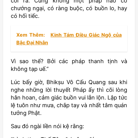
cởi ra. Cũng không một pháp nào có
chướng ngại, có ràng buộc, có buồn lo, hay
có hối tiếc.
Xem Thêm:
Kinh Tám Điều Giác Ngộ của
Bậc Đại Nhân
Vì sao thế? Bởi các pháp thanh tịnh và
không tạp uế.”
Lúc bấy giờ,
Bhikṣu
Vô Cấu Quang sau khi
nghe những lời thuyết Pháp ấy thì cõi lòng
hân hoan, cảm giác buồn vui lẫn lộn. Lập tức
lệ tuôn như mưa, chắp tay và nhất tâm quán
tưởng Phật.
Sau đó ngài liền nói kệ rằng: