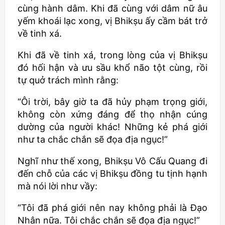
cùng hành dâm. Khi đã cùng với dâm nữ âu
yếm khoái lạc xong, vị
Bhikṣu
ấy cầm bát trở
về tinh xá.
Khi đã về tinh xá, trong lòng của vị
Bhikṣu
đó hối hận và ưu sầu khổ não tột cùng, rồi
tự quở trách mình rằng:
“Ôi trời, bây giờ ta đã hủy phạm trọng giới,
không còn xứng đáng để thọ nhận cúng
dường của người khác! Những kẻ phá giới
như ta chắc chắn sẽ đọa địa ngục!”
Nghĩ như thế xong,
Bhikṣu
Vô Cấu Quang đi
đến chỗ của các vị
Bhikṣu
đồng tu tịnh hạnh
mà nói lời như vầy:
“Tôi đã phá giới nên nay không phải là Đạo
Nhân nữa. Tôi chắc chắn sẽ đọa địa ngục!”