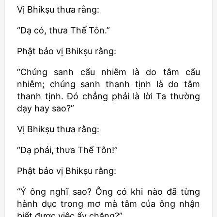
Vị
Bhikṣu
thưa rằng:
“Dạ có, thưa Thế Tôn.”
Phật bảo vị
Bhikṣu
rằng:
“Chúng sanh cấu nhiễm là do tâm cấu
nhiễm; chúng sanh thanh tịnh là do tâm
thanh tịnh. Đó chẳng phải là lời Ta thường
dạy hay sao?”
Vị
Bhikṣu
thưa rằng:
“Dạ phải, thưa Thế Tôn!”
Phật bảo vị
Bhikṣu
rằng:
“Ý ông nghĩ sao? Ông có khi nào đã từng
hành dục trong mơ mà tâm của ông nhận
biết được việc ấy chăng?”