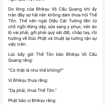
Do lòng của
Bhikṣu
Vô Cấu Quang khi ấy
tràn đầy sợ hãi nên không dám thưa hỏi Thế
Tôn. Thế nên ngài Diệu Cát Tường liền từ
chỗ ngồi đứng dậy, sửa sang y phục, vén áo
lộ vai phải, gối phải quỳ sát đất, chắp tay, rồi
hướng về Đức Phật và thuật lại tường tận sự
việc trên.
Lúc bấy giờ Thế Tôn bảo
Bhikṣu
Vô Cấu
Quang rằng:
“Có thật là như thế không?”
Vị
Bhikṣu
thưa rằng:
“Dạ phải, thưa Thế Tôn.”
Phật bảo vị
Bhikṣu
rằng: