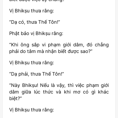
Vị
Bhikṣu
thưa rằng:
“Dạ có, thưa Thế Tôn!”
Phật bảo vị
Bhikṣu
rằng:
“Khi ông sắp vi phạm giới dâm, đó chẳng
phải do tâm mà nhận biết được sao?”
Vị
Bhikṣu
thưa rằng:
“Dạ phải, thưa Thế Tôn!”
“Này
Bhikṣu
! Nếu là vậy, thì việc phạm giới
dâm giữa lúc thức và khi mơ có gì khác
biệt?”
Vị
Bhikṣu
thưa rằng: