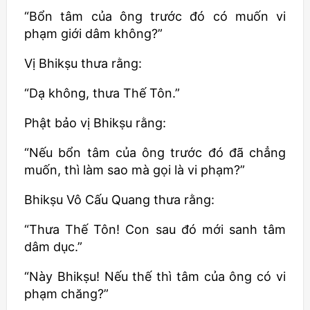
“Bổn tâm của ông trước đó có muốn vi
phạm giới dâm không?”
Vị
Bhikṣu
thưa rằng:
“Dạ không, thưa Thế Tôn.”
Phật bảo vị
Bhikṣu
rằng:
“Nếu bổn tâm của ông trước đó đã chẳng
muốn, thì làm sao mà gọi là vi phạm?”
Bhikṣu
Vô Cấu Quang thưa rằng:
“Thưa Thế Tôn! Con sau đó mới sanh tâm
dâm dục.”
“Này
Bhikṣu
! Nếu thế thì tâm của ông có vi
phạm chăng?”