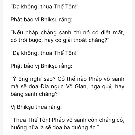
“Dạ không, thưa Thế Tôn!”
Phật bảo vị
Bhikṣu
rằng:
“Nếu pháp chẳng sanh thì nó có diệt mất,
có trói buộc, hay có giải thoát chăng?”
“Dạ không, thưa Thế Tôn!”
Phật bảo vị
Bhikṣu
rằng:
“Ý ông nghĩ sao? Có thể nào Pháp vô sanh
mà sẽ đọa Địa ngục Vô Gián, ngạ quỷ, hay
bàng sanh chăng?”
Vị
Bhikṣu
thưa rằng:
“Thưa Thế Tôn! Pháp vô sanh còn chẳng có,
huống nữa là sẽ đọa ba đường ác.”