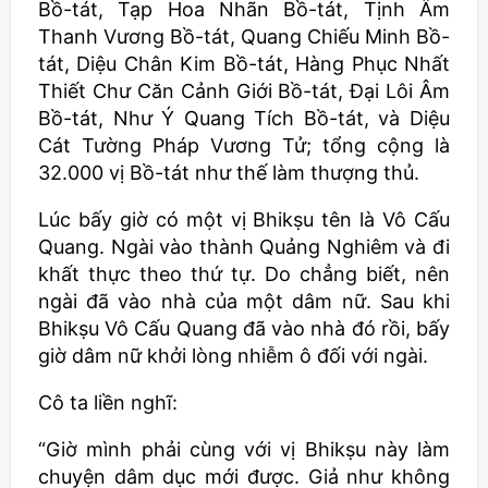
Bồ-tát, Tạp Hoa Nhãn Bồ-tát, Tịnh Âm
Thanh Vương Bồ-tát, Quang Chiếu Minh Bồ-
tát, Diệu Chân Kim Bồ-tát, Hàng Phục Nhất
Thiết Chư Căn Cảnh Giới Bồ-tát, Đại Lôi Âm
Bồ-tát, Như Ý Quang Tích Bồ-tát, và Diệu
Cát Tường Pháp Vương Tử; tổng cộng là
32.000 vị Bồ-tát như thế làm thượng thủ.
Lúc bấy giờ có một vị
Bhikṣu
tên là Vô Cấu
Quang. Ngài vào thành Quảng Nghiêm và đi
khất thực theo thứ tự. Do chẳng biết, nên
ngài đã vào nhà của một dâm nữ. Sau khi
Bhikṣu
Vô Cấu Quang đã vào nhà đó rồi, bấy
giờ dâm nữ khởi lòng nhiễm ô đối với ngài.
Cô ta liền nghĩ:
“Giờ mình phải cùng với vị
Bhikṣu
này làm
chuyện dâm dục mới được. Giả như không