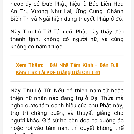
nước ấy có Đức Phật, hiệu là Bảo Liên Hoa
An Trụ Vương Như Lai, Ứng Cúng, Chánh
Biến Tri và Ngài hiện đang thuyết Pháp ở đó.
Này Thu Lộ Tử! Tám cõi Phật này thảy đều
thanh tịnh, không có người nữ, và cũng
không có năm trược.
Xem Thêm:
Bát Nhã Tâm Kinh - Bản Full
Kèm Link Tải PDF Giảng Giải Chi Tiết
Này Thu Lộ Tử! Nếu có thiện nam tử hoặc
thiện nữ nhân nào đang trụ ở Đại Thừa mà
nghe được tám danh hiệu của chư Phật này,
thọ trì chẳng quên, và thuyết giảng cho
người khác. Giả sử họ còn đọa ba đường ác
hoặc rơi vào tám nạn, thì quyết không thể