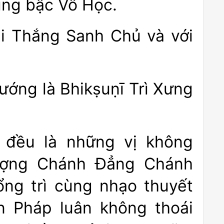
ùng bậc Vô Học.
ại Thắng Sanh Chủ và với
ớng là Bhikṣuṇī Trì Xưng
, đều là những vị không
ượng Chánh Đẳng Chánh
ổng trì cùng nhạo thuyết
n Pháp luân không thoái