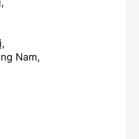
,
,
ủng Nam,