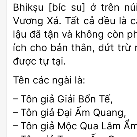
Bhikṣu [bíc su] ở trên n
Vương Xá. Tất cả đều là 
lậu đã tận và không còn ph
ích cho bản thân, dứt trừ
được tự tại.
Tên các ngài là:
– Tôn giả Giải Bổn Tế,
– Tôn giả Đại Ẩm Quang,
– Tôn giả Mộc Qua Lâm Ẩ