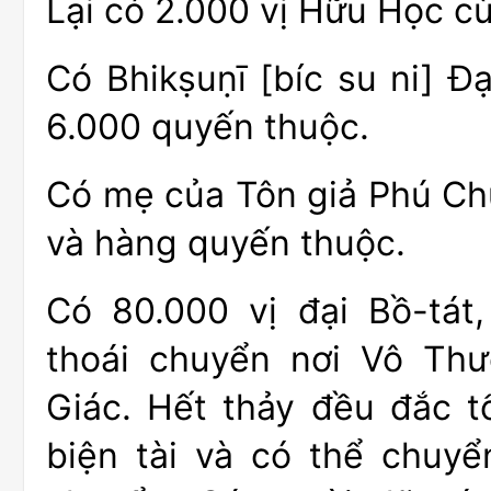
Lại có 2.000 vị Hữu Học c
Có Bhikṣuṇī [bíc su ni] Đ
6.000 quyến thuộc.
Có mẹ của Tôn giả Phú Chư
và hàng quyến thuộc.
Có 80.000 vị đại Bồ-tát
thoái chuyển nơi Vô Th
Giác. Hết thảy đều đắc t
biện tài và có thể chuyể