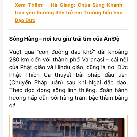
Xem Thêm:
Hà Giang: Chùa Sùng Khánh
trao yêu thương đến trẻ em Trường tiểu học
Đạo Đức
Sông Hằng – nơi lưu giữ trái tim của Ấn Độ
Vượt qua “con đường đau khổ” dài khoảng
280 km đến với thành phố Varanasi – cái nôi
của Phật giáo và Hindu giáo, cũng là nơi Đức
Phật Thích Ca thuyết bài pháp đầu tiên
(Chuyển Pháp luân) sau khi Ngài đắc đạo.
Theo dọc dòng sông linh thiêng, đoàn hành
hương hấp dẫn bởi hàng trăm bậc thềm bằng
đá.