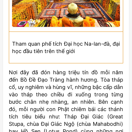
Tham quan phế tích Ðại học Na-lan-đà, đại
học đầu tiên trên thế giới
Nơi đây đã đón hàng triệu tín đồ mỗi năm
đến Bồ Đề Đạo Tràng hành hương. Tòa tháp
cổ, uy nghiêm và hùng vĩ, những bậc cấp dẫn
vào tháp theo chiều đi xuống trong từng
bước chân nhẹ nhàng, an nhiên. Bên cạnh
đó, mỗi người con Phật chiêm bái các thánh
tích tiêu biểu như: Tháp Đại Giác (Great
Stupa, chùa Đại Giác Ngộ (chùa Mahabodhi)
hay Hồ Sen (Lotus Pond) cùng những nơi