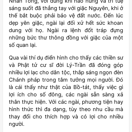
Nhân Tông, với dũng khí hào hùng và trí tuệ
sáng suốt đã thẳng tay với giặc Nguyên, khi ở
thế bắt buộc phải bảo vệ đất nước. Đến lúc
dẹp yên giặc, ngài lại đối xử hết sức khoan
dung với họ. Ngài ra lệnh đốt tráp đựng
những bức thư thông đồng với giặc của một
số quan lại.
Qua vài thí dụ điển hình cho thấy các thiền sư
và Phật tử cư sĩ đời Lý-Trần đã đóng góp
nhiều lợi lạc cho dân tộc, thắp sáng ngọn đèn
Chánh pháp trong tâm tưởng mọi người. Đó
là cái thấy như thật của Bồ-tát, thấy việc gì
lợi ích cho số đông, các ngài sẵn sàng xả
thân thực hiện. Với các ngài, phương tiện hay
hình thức thì đa dạng, tùy theo nhu cầu mà
thay đổi cho thích hợp và có lợi cho nhiều
người.