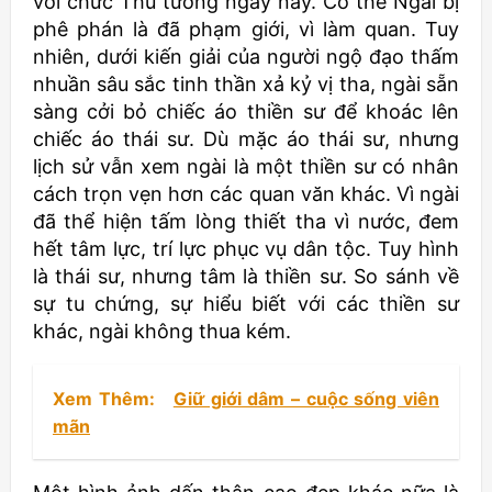
với chức Thủ tướng ngày nay. Có thể Ngài bị
phê phán là đã phạm giới, vì làm quan. Tuy
nhiên, dưới kiến giải của người ngộ đạo thấm
nhuần sâu sắc tinh thần xả kỷ vị tha, ngài sẵn
sàng cởi bỏ chiếc áo thiền sư để khoác lên
chiếc áo thái sư. Dù mặc áo thái sư, nhưng
lịch sử vẫn xem ngài là một thiền sư có nhân
cách trọn vẹn hơn các quan văn khác. Vì ngài
đã thể hiện tấm lòng thiết tha vì nước, đem
hết tâm lực, trí lực phục vụ dân tộc. Tuy hình
là thái sư, nhưng tâm là thiền sư. So sánh về
sự tu chứng, sự hiểu biết với các thiền sư
khác, ngài không thua kém.
Xem Thêm:
Giữ giới dâm – cuộc sống viên
mãn