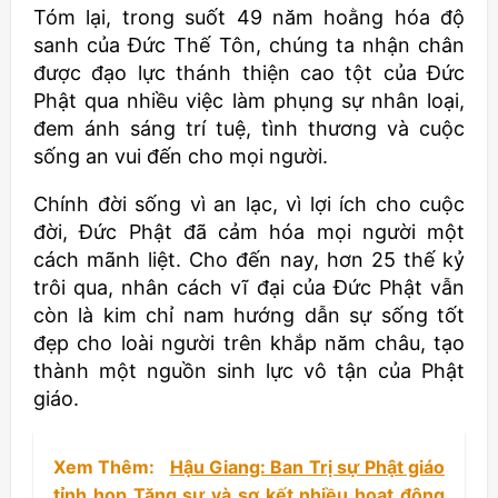
Tóm lại, trong suốt 49 năm hoằng hóa độ
sanh của Đức Thế Tôn, chúng ta nhận chân
được đạo lực thánh thiện cao tột của Đức
Phật qua nhiều việc làm phụng sự nhân loại,
đem ánh sáng trí tuệ, tình thương và cuộc
sống an vui đến cho mọi người.
Chính đời sống vì an lạc, vì lợi ích cho cuộc
đời, Đức Phật đã cảm hóa mọi người một
cách mãnh liệt. Cho đến nay, hơn 25 thế kỷ
trôi qua, nhân cách vĩ đại của Đức Phật vẫn
còn là kim chỉ nam hướng dẫn sự sống tốt
đẹp cho loài người trên khắp năm châu, tạo
thành một nguồn sinh lực vô tận của Phật
giáo.
Xem Thêm:
Hậu Giang: Ban Trị sự Phật giáo
tỉnh họp Tăng sự và sơ kết nhiều hoạt động