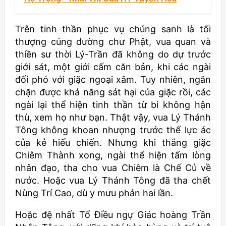
Trên tinh thần phục vụ chúng sanh là tối
thượng cúng dường chư Phật, vua quan và
thiền sư thời Lý-Trần đã không do dự trước
giới sát, một giới cấm căn bản, khi các ngài
đối phó với giặc ngoại xâm. Tuy nhiên, ngăn
chặn được khả năng sát hại của giặc rồi, các
ngài lại thể hiện tinh thần từ bi không hận
thù, xem họ như bạn. Thật vậy, vua Lý Thánh
Tông không khoan nhượng trước thế lực ác
của kẻ hiếu chiến. Nhưng khi thắng giặc
Chiêm Thành xong, ngài thể hiện tấm lòng
nhân đạo, tha cho vua Chiêm là Chế Củ về
nước. Hoặc vua Lý Thánh Tông đã tha chết
Nùng Trí Cao, dù y mưu phản hai lần.
Hoặc đệ nhất Tổ Điều ngự Giác hoàng Trần