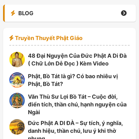
BLOG
Truyền Thuyết Phật Giáo
48 Đại Nguyện Của Đức Phật A Di Đà
( Chữ Lớn Dễ Đọc ) Kèm Video
Phật, Bồ Tát là gì? Có bao nhiêu vị
Phật, Bồ Tát?
Văn Thù Sư Lợi Bồ Tát – Cuộc đời,
điển tích, thần chú, hạnh nguyện của
Ngài
Đức Phật A DI ĐÀ – Sự tích, ý nghĩa,
danh hiệu, thần chú, lưu ý khi thờ
phụng