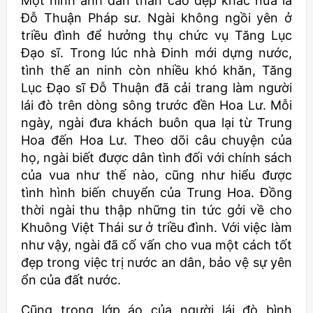
Một hình ảnh dấn thân cao đẹp khác nữa là
Đỗ Thuận Pháp sư. Ngài không ngồi yên ở
triều đình để hưởng thụ chức vụ Tăng Lục
Đạo sĩ. Trong lúc nhà Đinh mới dựng nước,
tình thế an ninh còn nhiều khó khăn, Tăng
Lục Đạo sĩ Đỗ Thuận đã cải trang làm người
lái đò trên dòng sông trước đền Hoa Lư. Mỗi
ngày, ngài đưa khách buôn qua lại từ Trung
Hoa đến Hoa Lư. Theo dõi câu chuyện của
họ, ngài biết được dân tình đối với chính sách
của vua như thế nào, cũng như hiểu được
tình hình biến chuyển của Trung Hoa. Đồng
thời ngài thu thập những tin tức gởi về cho
Khuông Việt Thái sư ở triều đình. Với việc làm
như vậy, ngài đã cố vấn cho vua một cách tốt
đẹp trong việc trị nước an dân, bảo vệ sự yên
ổn của đất nước.
Cũng trong lớp áo của người lái đò bình