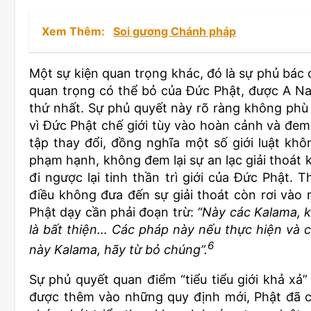
Xem Thêm:
Soi gương Chánh pháp
Một sự kiện quan trọng khác, đó là sự phủ bác 
quan trọng có thể bỏ của Đức Phật, được A Nan 
thứ nhất. Sự phủ quyết này rõ ràng không phù 
vì Đức Phật chế giới tùy vào hoàn cảnh và đem lạ
tập thay đổi, đồng nghĩa một số giới luật kh
phạm hạnh, không đem lại sự an lạc giải thoát k
đi ngược lại tinh thần trì giới của Đức Phật. 
điều không đưa đến sự giải thoát còn rơi vào 
Phật dạy cần phải đoạn trừ:
“Này các Kalama, k
là bất thiện… Các pháp này nếu thực hiện và 
6
này Kalama, hãy từ bỏ chúng”.
Sự phủ quyết quan điểm “tiểu tiểu giới khả xả
được thêm vào những quy định mới, Phật đã 