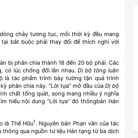
 dòng chảy tương tục, mỗi thời kỳ đều mang
ại bắt buộc phải thay đổi để thích nghi với
àn bị phân chia thành 18 đến 20 bộ phái. Các
, có lúc chống đối lẫn nhau.
Dị bộ tông luân
ộ là tác phẩm trình bày tường tận quá trình
i kỳ phân chia này. “Lời tựa” mở đầu của
Dị bộ
ính chất tổng quát, song mang nhiều ý nghĩa
 tìm hiểu nội dung “Lời tựa” đó thôngbản Hán
1
 là Thế Hữu
. Nguyên bản Phạn văn của tác
u thông qua nguồn tư liệu Hán tạng từ ba dịch