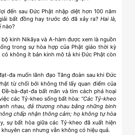
ợi đến sau Đức Phật nhập diệt hơn 100 năm
giải bất đồng hay trước đó đã xảy ra?
Hai là,
ế nào?
 bộ kinh Nikāya và A-hàm được xem là nguồn
 sống trong sự hòa hợp của Phật giáo thời kỳ
y có không ít bản kinh mô tả khi Đức Phật còn
-đạt-đa muốn lãnh đạo Tăng đoàn sau khi Đức
hật từ chối bởi không thể lấy quan điểm của
 Đề-bà-đạt-đa bất mãn và tìm cách phá hoại
việc các Tỷ-kheo sống bất hòa:
“Các Tỷ-kheo
tranh nhau, đả thương nhau bằng những binh
không chấp nhận thông cảm; họ không tự hòa
, sự bất hòa giữa các Tỷ-kheo đã xuất hiện
t khuyên can nhưng vẫn không có hiệu quả.