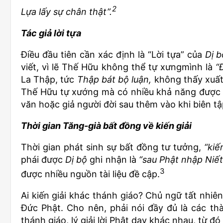
2
Lựa lấy sự chân thật”.
Tác giả lời tựa
Điều đầu tiên cần xác định là “Lời tựa” của
Dị b
viết, vì lẽ Thế Hữu không thể tự xưngmình là
“
La Thập, tức
Thập bát bộ luận,
không thấy xuất
Thế Hữu tự xướng mà có nhiều khả năng được 
văn hoặc giả người đời sau thêm vào khi biên tậ
Thời gian Tăng-già bất đồng về kiến giải
Thời gian phát sinh sự bất đồng tư tưởng,
“kiế
phái được
Dị bộ
ghi nhận là
“sau Phật nhập Niế
3
được nhiều nguồn tài liệu đề cập.
Ai kiến giải khác thánh giáo? Chủ ngữ tất nhiê
Đức Phật. Cho nên, phải nói đầy đủ là các th
thánh giáo, lý giải lời Phật dạy khác nhau, từ đó