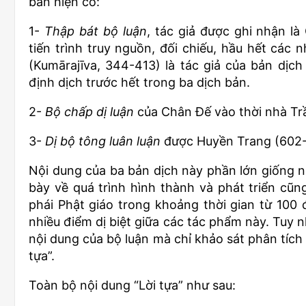
bản hiện có:
1-
Thập bát bộ luận
, tác giả được ghi nhận l
tiến trình truy nguồn, đối chiếu, hầu hết các
(Kumārajīva, 344-413) là tác giả của bản dịc
định dịch trước hết trong ba dịch bản.
2-
Bộ chấp dị luận
của Chân Đế vào thời nhà Tr
3-
Dị bộ tông luân luận
được Huyền Trang (602-
Nội dung của ba bản dịch này phần lớn giống nh
bày về quá trình hình thành và phát triển cũ
phái Phật giáo trong khoảng thời gian từ 100 
nhiều điểm dị biệt giữa các tác phẩm này. Tuy n
nội dung của bộ luận mà chỉ khảo sát phân tích
tựa”.
Toàn bộ nội dung “Lời tựa” như sau: