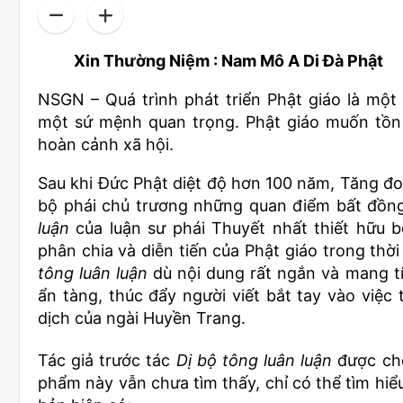
Xin Thường Niệm : Nam Mô A Di Đà Phật
NSGN – Quá trình phát triển Phật giáo là một
một sứ mệnh quan trọng. Phật giáo muốn tồn t
hoàn cảnh xã hội.
Sau khi Đức Phật diệt độ hơn 100 năm, Tăng đo
bộ phái chủ trương những quan điểm bất đồng
luận
của luận sư phái Thuyết nhất thiết hữu b
phân chia và diễn tiến của Phật giáo trong thờ
tông luân luận
dù nội dung rất ngắn và mang t
ẩn tàng, thúc đẩy người viết bắt tay vào việc
dịch của ngài Huyền Trang.
Tác giả trước tác
Dị bộ tông luân luận
được cho
phẩm này vẫn chưa tìm thấy, chỉ có thể tìm hiể