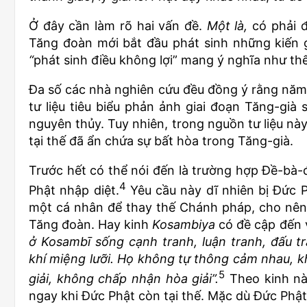
Ở đây cần làm rõ hai vấn đề.
Một là,
có phải đ
Tăng đoàn mới bắt đầu phát sinh những kiến 
“
phát sinh điều không lợi” mang ý nghĩa như th
Đa số các nhà nghiên cứu đều đồng ý rằng năm
tư liệu tiêu biểu phản ảnh giai đoạn Tăng-già
nguyên thủy. Tuy nhiên, trong nguồn tư liệu nà
tại thế đã ẩn chứa sự bất hòa trong Tăng-già.
Trước hết có thể nói đến là trường hợp Đề-bà
4
Phật nhập diệt.
Yêu cầu này dĩ nhiên bị Đức P
một cá nhân để thay thế Chánh pháp, cho nên
Tăng đoàn. Hay kinh
Kosambiya
có đề cập đến 
ở Kosambī sống cạnh tranh, luận tranh, đấu 
khí miệng lưỡi. Họ không tự thông cảm nhau, 
5
giải, không chấp nhận hòa giải”.
Theo kinh này
ngay khi Đức Phật còn tại thế. Mặc dù Đức Phậ