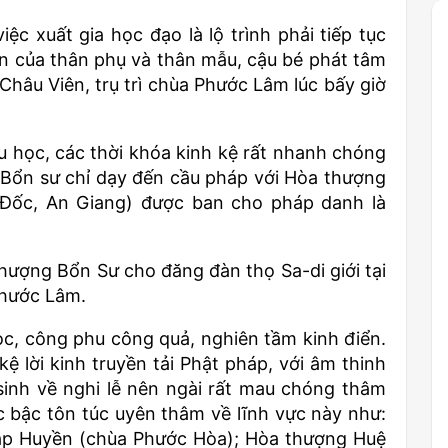
ệc xuất gia học đạo là lộ trình phải tiếp tục
ận của thân phụ và thân mẫu, cậu bé phát tâm
Châu Viên, trụ trì chùa Phước Lâm lúc bấy giờ
tu học, các thời khóa kinh kệ rất nhanh chóng
 Bổn sư chỉ dạy đến cầu pháp với Hòa thượng
 Đốc, An Giang) được ban cho pháp danh là
thượng Bổn Sư cho đăng đàn thọ Sa-di giới tại
Phước Lâm.
học, công phu công quả, nghiên tầm kinh điển.
kệ lời kinh truyền tải Phật pháp, với âm thinh
sinh về nghi lễ nên ngài rất mau chóng thâm
c bậc tôn túc uyên thâm về lĩnh vực này như:
áp Huyền (chùa Phước Hòa); Hòa thượng Huệ