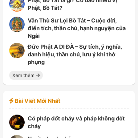
Phật, Bồ Tát là gì? Có bao nhiêu vị
Phật, Bồ Tát?
Văn Thù Sư Lợi Bồ Tát – Cuộc đời,
điển tích, thần chú, hạnh nguyện của
Ngài
Đức Phật A DI ĐÀ – Sự tích, ý nghĩa,
danh hiệu, thần chú, lưu ý khi thờ
phụng
Xem thêm
Bài Viết Mới Nhất
Có pháp đốt cháy và pháp không đốt
cháy