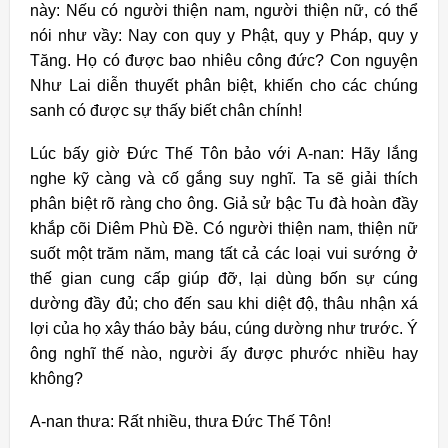
này: Nếu có người thiện nam, người thiện nữ, có thể
nói như vầy: Nay con quy y Phật, quy y Pháp, quy y
Tăng. Họ có được bao nhiêu công đức? Con nguyện
Như Lai diễn thuyết phân biệt, khiến cho các chúng
sanh có được sự thấy biết chân chính!
Lúc bấy giờ Đức Thế Tôn bảo với A-nan: Hãy lắng
nghe kỹ càng và cố gắng suy nghĩ. Ta sẽ giải thích
phân biệt rõ ràng cho ông. Giả sử bậc Tu đà hoàn đầy
khắp cõi Diêm Phù Đề. Có người thiện nam, thiện nữ
suốt một trăm năm, mang tất cả các loại vui sướng ở
thế gian cung cấp giúp đỡ, lại dùng bốn sự cúng
dường đầy đủ; cho đến sau khi diệt độ, thâu nhận xá
lợi của họ xây tháo bảy báu, cúng dường như trước. Ý
ông nghĩ thế nào, người ấy được phước nhiều hay
không?
A-nan thưa: Rất nhiều, thưa Đức Thế Tôn!