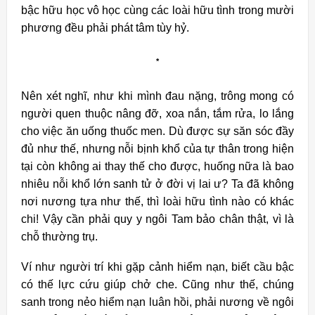
bậc hữu học vô học cùng các loài hữu tình trong mười
phương đều phải phát tâm tùy hỷ.
*
Nên xét nghĩ, như khi mình đau nặng, trông mong có
người quen thuộc nâng đỡ, xoa nắn, tắm rửa, lo lắng
cho việc ăn uống thuốc men. Dù được sự săn sóc đầy
đủ như thế, nhưng nỗi bịnh khổ của tự thân trong hiện
tại còn không ai thay thế cho được, huống nữa là bao
nhiêu nỗi khổ lớn sanh tử ở đời vị lai ư? Ta đã không
nơi nương tựa như thế, thì loài hữu tình nào có khác
chi! Vậy cần phải quy y ngôi Tam bảo chân thật, vì là
chỗ thường trụ.
Ví như người trí khi gặp cảnh hiểm nạn, biết cầu bậc
có thế lực cứu giúp chở che. Cũng như thế, chúng
sanh trong nẻo hiểm nạn luân hồi, phải nương về ngôi