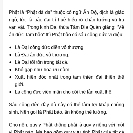
Phật là “Phật đà da” thuộc cổ ngữ Ấn Độ, dịch là giác
ngộ, tức là bậc đại trí huệ hiểu rõ chân tướng vũ trụ
vạn vật. Trong kinh Đại thừa Tâm Địa Quán giảng: “Về
ân đức Tam bảo” thì Phật bảo có sáu công đức vi diệu:
Là Đại công đức điền vô thượng.
Là Đại ân đức vô thượng.
Là Đại tối tôn trong tất cả.
Khó gặp như hoa ưu đàm.
Xuất hiện độc nhất trong tam thiên đại thiên thế
giới.
Là công đức viên mãn cho cõi thế lẫn xuất thế.
Sáu công đức đầy đủ này có thể làm lợi khắp chúng
sinh. Nên gọi là Phật bảo, ân không thể lường.
Cho nên, quy y Phật không phải là quy y riêng với một
vị Phật nào. Mà bao gồm quy y tự tính Phật của tất cả