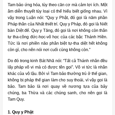
Tam bảo ứng hóa, tùy theo căn cơ mà cảm lợi ích. Một
âm diễn thuyết tùy loại có thể hiểu biết giống nhau. Vì
vậy trong Luận nói: “Quy y Phật, đó gọi là năm phần
Pháp thân của Nhất thiết trí. Quy y Pháp, đó gọi là Niết
bàn Diệt đế. Quy y Tăng, đó gọi là nơi không còn thân
tự tha-công đức-học-vô học của các bậc Thánh Hiền.
Tức là nơi phiền não phân biệt tự-tha diệt hết không
còn gì, cho nên nói nơi cuối cùng không còn.”
Do đó trong kinh Bát Nhã nói: “Tất cả Thánh nhân đều
lấy pháp vô vi mà có được tên gọi”. Vô vi tức là nhân
khác của vô lậu. Bởi vì Tam bảo thường trú ở thế gian,
không bị pháp thế gian làm cho suy thoái, vì vậy gọi là
bảo. Tam bảo là nơi quay về nương tựa của bảy
chúng, ba Thừa và các chúng sanh, cho nên gọi là
Tam Quy.
1. Quy y Phật