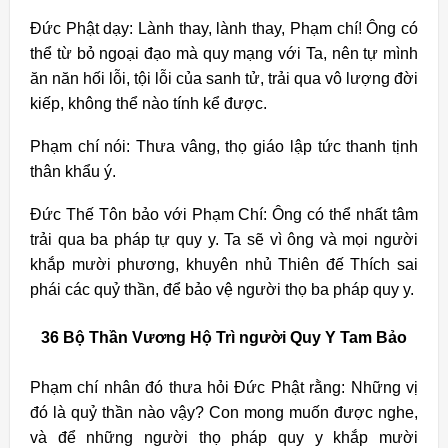
Đức Phật dạy: Lành thay, lành thay, Phạm chí! Ông có
thể từ bỏ ngoại đạo mà quy mạng với Ta, nên tự mình
ăn năn hối lỗi, tội lỗi của sanh tử, trải qua vô lượng đời
kiếp, không thể nào tính kể được.
Phạm chí nói: Thưa vâng, thọ giáo lập tức thanh tịnh
thân khẩu ý.
Đức Thế Tôn bảo với Phạm Chí: Ông có thể nhất tâm
trải qua ba pháp tự quy y. Ta sẽ vì ông và mọi người
khắp mười phương, khuyên nhủ Thiên đế Thích sai
phái các quỷ thần, để bảo vệ người thọ ba pháp quy y.
36 Bộ Thần Vương Hộ Trì người Quy Y Tam Bảo
Phạm chí nhân đó thưa hỏi Đức Phật rằng: Những vị
đó là quỷ thần nào vậy? Con mong muốn được nghe,
và để những người thọ pháp quy y khắp mười