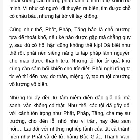
thoát không cầu những pháp lành, chính là tự khinh bỏ
mình. Ví như có người đi thuyền ra biển, tìm được chỗ
có châu báu, nhưng lại trở về tay không.
Cũng như thế, Phật, Pháp, Tăng bảo là chỗ nương
tựa để thoát khổ, nếu kẻ nào được gặp mà chẳng quy
y, sau dù có hối hận cũng không thể kịp! Ðã biết như
thế rồi, phải nên siêng năng tu tập pháp lành nguyện
cho mau được thành tựu. Những tội lỗi từ quá khứ
cũng cần sám hối khiến cho trừ diệt. Phải nghĩ rằng ta
từ vô thỉ đến nay, do thân, miệng, ý, tạo ra tội chướng
vô lượng vô biên.
Những lỗi ấy đều từ tâm niệm điên đảo giả dối mà
sanh, vẫn không có thật. Như thế, các tội đã gây đối
với cảnh tôn trọng như Phật, Pháp, Tăng, cha mẹ sư
trưởng, cho đến lỗi nhỏ như vi trần, nay đều sám
hối…. Lại đối với những nghiệp lành của tất cả thánh
hiền như Phật và đệ tử, hàng Ðộc Giác, Thanh Văn,