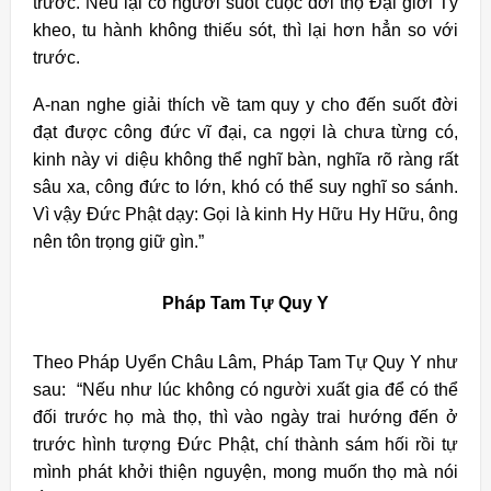
trước. Nếu lại có người suốt cuộc đời thọ Đại giới Tỳ
kheo, tu hành không thiếu sót, thì lại hơn hẳn so với
trước.
A-nan nghe giải thích về tam quy y cho đến suốt đời
đạt được công đức vĩ đại, ca ngợi là chưa từng có,
kinh này vi diệu không thể nghĩ bàn, nghĩa rõ ràng rất
sâu xa, công đức to lớn, khó có thể suy nghĩ so sánh.
Vì vậy Đức Phật dạy: Gọi là kinh Hy Hữu Hy Hữu, ông
nên tôn trọng giữ gìn.”
Pháp Tam Tự Quy Y
Theo Pháp Uyển Châu Lâm, Pháp Tam Tự Quy Y như
sau: “Nếu như lúc không có người xuất gia để có thể
đối trước họ mà thọ, thì vào ngày trai hướng đến ở
trước hình tượng Đức Phật, chí thành sám hối rồi tự
mình phát khởi thiện nguyện, mong muốn thọ mà nói