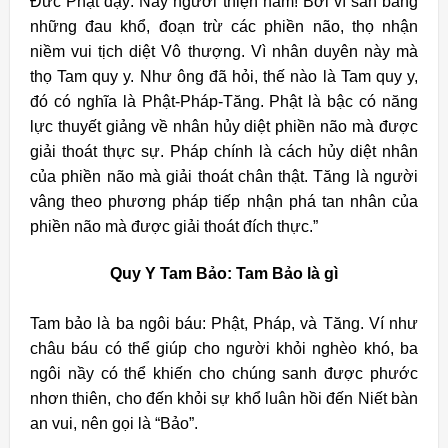
Đức Phật dạy: Này người thiện nam! Bởi vì san bằng
những đau khổ, đoạn trừ các phiền não, thọ nhận
niềm vui tịch diệt Vô thượng. Vì nhân duyên này mà
thọ Tam quy y. Như ông đã hỏi, thế nào là Tam quy y,
đó có nghĩa là Phật-Pháp-Tăng. Phật là bậc có năng
lực thuyết giảng về nhân hủy diệt phiền não mà được
giải thoát thực sự. Pháp chính là cách hủy diệt nhân
của phiền não mà giải thoát chân thật. Tăng là người
vâng theo phương pháp tiếp nhận phá tan nhân của
phiền não mà được giải thoát đích thực.”
Quy Y Tam Bảo: Tam Bảo là gì
Tam bảo là ba ngôi báu: Phật, Pháp, và Tăng. Ví như
châu báu có thể giúp cho người khỏi nghèo khó, ba
ngôi nầy có thể khiến cho chúng sanh được phước
nhơn thiên, cho đến khỏi sự khổ luân hồi đến Niết bàn
an vui, nên gọi là “Bảo”.