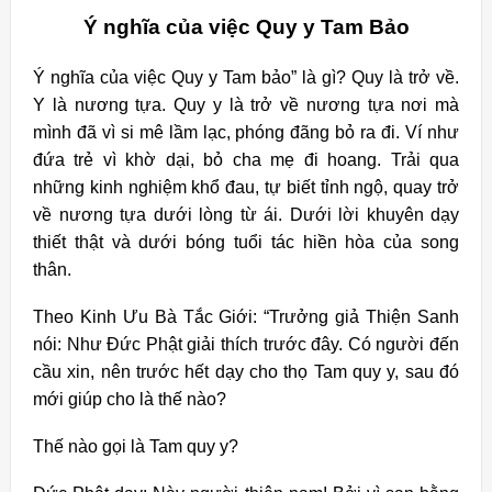
Ý nghĩa của việc Quy y Tam Bảo
Ý nghĩa của việc Quy y Tam bảo” là gì? Quy là trở về.
Y là nương tựa. Quy y là trở về nương tựa nơi mà
mình đã vì si mê lầm lạc, phóng đãng bỏ ra đi. Ví như
đứa trẻ vì khờ dại, bỏ cha mẹ đi hoang. Trải qua
những kinh nghiệm khổ đau, tự biết tỉnh ngộ, quay trở
về nương tựa dưới lòng từ ái. Dưới lời khuyên dạy
thiết thật và dưới bóng tuổi tác hiền hòa của song
thân.
Theo Kinh Ưu Bà Tắc Giới: “Trưởng giả Thiện Sanh
nói: Như Đức Phật giải thích trước đây. Có người đến
cầu xin, nên trước hết dạy cho thọ Tam quy y, sau đó
mới giúp cho là thế nào?
Thế nào gọi là Tam quy y?