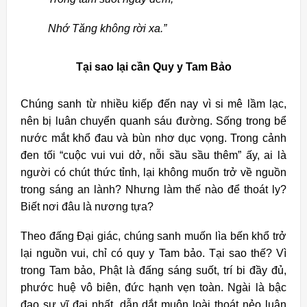
Nhớ Tăng không rời xa.”
Tại sao lại cần Quy y Tam Bảo
Chúng sanh từ nhiều kiếp đến nay vì si mê lầm lạc,
nên bị luân chuyển quanh sáu đường. Sống trong bể
nước mắt khổ đau và bùn nhơ dục vọng. Trong cảnh
đen tối “cuộc vui vui dở, nỗi sầu sầu thêm” ấy, ai là
người có chút thức tỉnh, lại không muốn trở về nguồn
trong sáng an lành? Nhưng làm thế nào để thoát ly?
Biết nơi đâu là nương tựa?
Theo đấng Ðại giác, chúng sanh muốn lìa bến khổ trở
lại nguồn vui, chỉ có quy y Tam bảo. Tại sao thế? Vì
trong Tam bảo, Phật là đấng sáng suốt, trí bi đầy đủ,
phước huệ vô biên, đức hạnh vẹn toàn. Ngài là bậc
đạo sư vĩ đại nhất, dẫn dắt muôn loài thoát nẻo luân