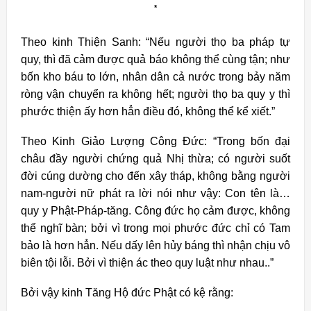
*
Theo kinh Thiện Sanh: “Nếu người thọ ba pháp tự
quy, thì đã cảm được quả báo không thể cùng tận; như
bốn kho báu to lớn, nhân dân cả nước trong bảy năm
ròng vận chuyển ra không hết; người thọ ba quy y thì
phước thiện ấy hơn hẳn điều đó, không thể kể xiết.”
Theo Kinh Giảo Lượng Công Đức: “Trong bốn đại
châu đầy người chứng quả Nhị thừa; có người suốt
đời cúng dường cho đến xây tháp, không bằng người
nam-người nữ phát ra lời nói như vậy: Con tên là…
quy y Phật-Pháp-tăng. Công đức họ cảm được, không
thể nghĩ bàn; bởi vì trong mọi phước đức chỉ có Tam
bảo là hơn hẳn. Nếu dấy lên hủy báng thì nhận chịu vô
biên tội lỗi. Bởi vì thiện ác theo quy luật như nhau..”
Bởi vậy kinh Tăng Hộ đức Phật có kệ rằng: