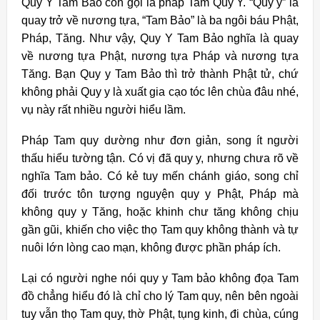
Quy Y Tam Bảo còn gọi là pháp Tam Quy Y. “Quy y” là
quay trở về nương tựa, “Tam Bảo” là ba ngôi báu Phật,
Pháp, Tăng. Như vậy, Quy Y Tam Bảo nghĩa là quay
về nương tựa Phật, nương tựa Pháp và nương tựa
Tăng. Bạn Quy y Tam Bảo thì trở thành Phật tử, chứ
không phải Quy y là xuất gia cạo tóc lên chùa đâu nhé,
vụ này rất nhiều người hiểu lầm.
Pháp Tam quy dường như đơn giản, song ít người
thấu hiểu tường tận. Có vị đã quy y, nhưng chưa rõ về
nghĩa Tam bảo. Có kẻ tuy mến chánh giáo, song chỉ
đối trước tôn tượng nguyện quy y Phật, Pháp mà
không quy y Tăng, hoặc khinh chư tăng không chịu
gần gũi, khiến cho việc thọ Tam quy không thành và tự
nuôi lớn lòng cao mạn, không được phần pháp ích.
Lại có người nghe nói quy y Tam bảo không đọa Tam
đồ chẳng hiểu đó là chỉ cho lý Tam quy, nên bên ngoài
tuy vẫn thọ Tam quy, thờ Phật, tụng kinh, đi chùa, cúng