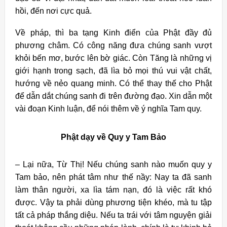
hồi, đến nơi cực quả.
Về pháp, thì ba tạng Kinh điển của Phật đầy đủ
phương châm. Có công năng đưa chúng sanh vượt
khỏi bến mơ, bước lên bờ giác. Còn Tăng là những vị
giới hạnh trong sạch, đã lìa bỏ mọi thú vui vật chất,
hướng về nẻo quang minh. Có thể thay thế cho Phật
để dẫn dắt chúng sanh đi trên đường đạo. Xin dẫn một
vài đoạn Kinh luận, để nói thêm về ý nghĩa Tam quy.
Phật dạy về Quy y Tam Bảo
– Lại nữa, Từ Thị! Nếu chúng sanh nào muốn quy y
Tam bảo, nên phát tâm như thế nầy: Nay ta đã sanh
làm thân người, xa lìa tám nạn, đó là việc rất khó
được. Vậy ta phải dùng phương tiện khéo, mà tu tập
tất cả pháp thắng diệu. Nếu ta trái với tâm nguyện giải