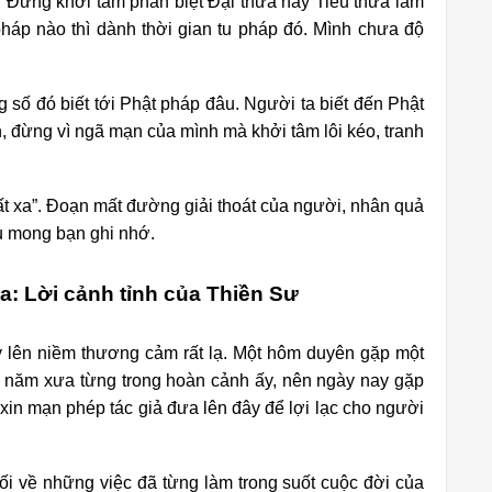
. Đừng khởi tâm phân biệt Đại thừa hay Tiểu thừa làm
háp nào thì dành thời gian tu pháp đó. Mình chưa độ
 số đó biết tới Phật pháp đâu. Người ta biết đến Phật
môn, đừng vì ngã mạn của mình mà khởi tâm lôi kéo, tranh
ất xa”. Đoạn mất đường giải thoát của người, nhân quả
ầu mong bạn ghi nhớ.
a: Lời cảnh tỉnh của Thiền Sư
ấy lên niềm thương cảm rất lạ. Một hôm duyên gặp một
ếp năm xưa từng trong hoàn cảnh ấy, nên ngày nay gặp
 xin mạn phép tác giả đưa lên đây để lợi lạc cho người
hối về những việc đã từng làm trong suốt cuộc đời của