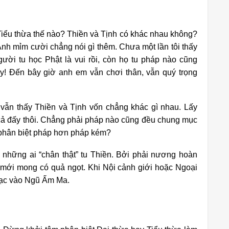
 Tiểu thừa thế nào? Thiền và Tịnh có khác nhau không?
Anh mỉm cười chẳng nói gì thêm. Chưa một lần tôi thấy
ười tu học Phật là vui rồi, còn họ tu pháp nào cũng
ấy! Đến bây giờ anh em vẫn chơi thân, vẫn quý trọng
 vẫn thấy Thiền và Tịnh vốn chẳng khác gì nhau. Lấy
 cả đấy thôi. Chẳng phải pháp nào cũng đều chung mục
n phân biệt pháp hơn pháp kém?
 những ai “chân thật” tu Thiền. Bởi phải nương hoàn
êm mới mong có quả ngọt. Khi Nội cảnh giới hoặc Ngoại
 lạc vào Ngũ Ấm Ma.