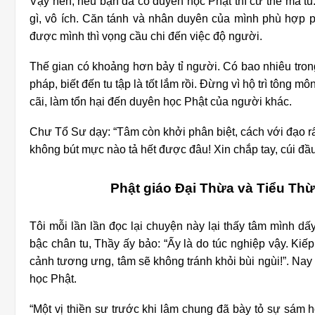
Vậy nên, nếu bạn đã có duyên học Phật thì cứ thế mà tu
gì, vô ích. Căn tánh và nhân duyên của mình phù hợp p
được mình thì vọng cầu chi đến việc độ người.
Thế gian có khoảng hơn bảy tỉ người. Có bao nhiêu trong
pháp, biết đến tu tập là tốt lắm rồi. Đừng vì hộ trì tông 
cãi, làm tổn hại đến duyên học Phật của người khác.
Chư Tổ Sư dạy: “Tâm còn khởi phân biệt, cách với đạo r
không bút mực nào tả hết được đâu! Xin chắp tay, cúi đ
Phật giáo Đại Thừa và Tiểu Thừ
Tôi mỗi lần lần đọc lại chuyện này lại thấy tâm mình d
bậc chân tu, Thầy ấy bảo: “Ấy là do túc nghiệp vậy. Ki
cảnh tương ưng, tâm sẽ không tránh khỏi bùi ngùi!”. Nay
học Phật.
“Một vị thiền sư trước khi lâm chung đã bày tỏ sự sám 