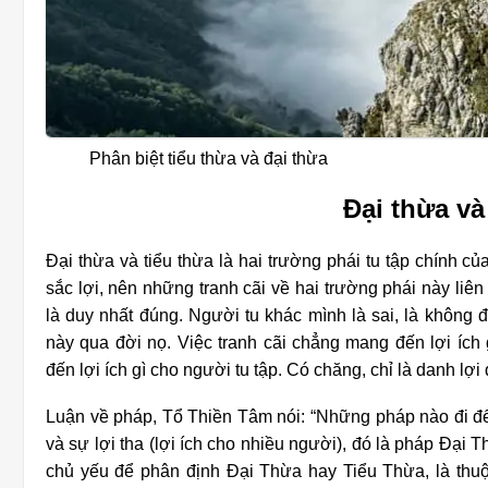
Phân biệt tiểu thừa và đại thừa
Đại thừa và
Đại thừa và tiểu thừa là hai trường phái tu tập chính c
sắc lợi, nên những tranh cãi về hai trường phái này liê
là duy nhất đúng. Người tu khác mình là sai, là không 
này qua đời nọ. Việc tranh cãi chẳng mang đến lợi íc
đến lợi ích gì cho người tu tập. Có chăng, chỉ là danh lợ
Luận về pháp, Tổ Thiền Tâm nói: “Những pháp nào đi đế
và sự lợi tha (lợi ích cho nhiều người), đó là pháp Đại
chủ yếu để phân định Đại Thừa hay Tiểu Thừa, là thu