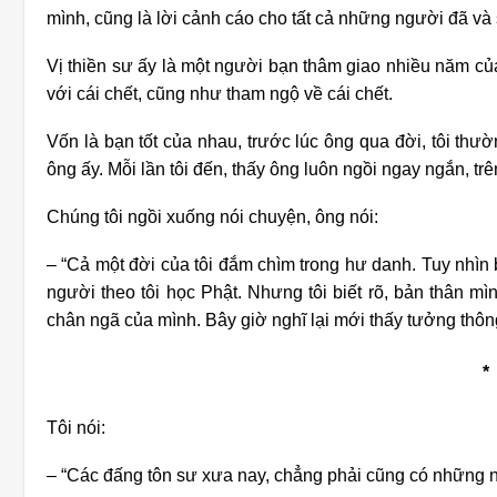
mình, cũng là lời cảnh cáo cho tất cả những người đã và
Vị thiền sư ấy là một người bạn thâm giao nhiều năm của
với cái chết, cũng như tham ngộ về cái chết.
Vốn là bạn tốt của nhau, trước lúc ông qua đời, tôi th
ông ấy. Mỗi lần tôi đến, thấy ông luôn ngồi ngay ngắn, tr
Chúng tôi ngồi xuống nói chuyện, ông nói:
– “Cả một đời của tôi đắm chìm trong hư danh. Tuy nhìn 
người theo tôi học Phật. Nhưng tôi biết rõ, bản thân m
chân ngã của mình. Bây giờ nghĩ lại mới thấy tưởng thông
*
Tôi nói:
– “Các đấng tôn sư xưa nay, chẳng phải cũng có những 