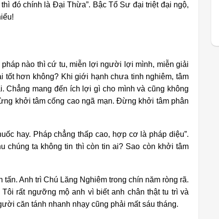
thì đó chính là Đại Thừa”.
Bậc Tổ Sư đại triệt đại ngộ,
iểu!
pháp nào thì cứ tu, miễn lợi người lợi mình, miễn giải
hải tốt hơn không? Khi giới hạnh chưa tinh nghiêm, tâm
ại. Chẳng mang đến ích lợi gì cho mình và cũng không
 đừng khởi tâm cống cao ngã mạn. Đừng khởi tâm phân
huốc hay. Pháp chẳng thấp cao, hợp cơ là pháp diệu”.
 chúng ta không tin thì còn tin ai? Sao còn khởi tâm
h tấn. Anh trì Chú Lăng Nghiêm trong chín năm ròng rã.
Tôi rất ngưỡng mộ anh vì biết anh chân thật tu trì và
gười căn tánh nhanh nhạy cũng phải mất sáu tháng.