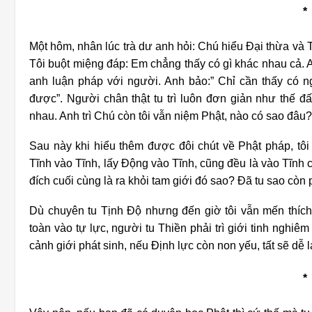
*
Một hôm, nhân lúc trà dư anh hỏi: Chú hiểu Đại thừa và
Tôi buột miệng đáp: Em chẳng thấy có gì khác nhau cả. 
anh luận pháp với người. Anh bảo:” Chỉ cần thấy có ng
được”. Người chân thật tu trì luôn đơn giản như thế đ
nhau. Anh trì Chú còn tôi vẫn niệm Phật, nào có sao đâu?
Sau này khi hiểu thêm được đôi chút về Phật pháp, tôi
Tĩnh vào Tĩnh, lấy Động vào Tĩnh, cũng đều là vào Tĩnh
đích cuối cùng là ra khỏi tam giới đó sao? Đã tu sao cò
Dù chuyên tu Tịnh Độ nhưng đến giờ tôi vẫn mến thích
toàn vào tự lực, người tu Thiền phải trì giới tinh nghi
cảnh giới phát sinh, nếu Định lực còn non yếu, tất sẽ dễ
*