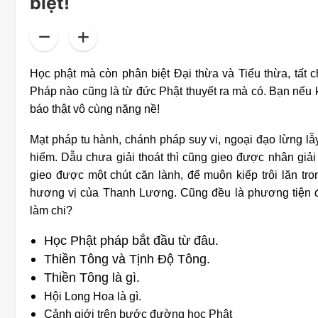
biệt!
Học phật mà còn phân biệt Đại thừa và Tiểu thừa, tất 
Pháp nào cũng là từ đức Phật thuyết ra mà có. Bạn nếu k
báo thật vô cùng nặng nề!
Mạt pháp tu hành, chánh pháp suy vi, ngoại đạo lừng lẫ
hiếm. Dẫu chưa giải thoát thì cũng gieo được nhân giải
gieo được một chút căn lành, để muôn kiếp trôi lăn tr
hương vị của Thanh Lương. Cũng đều là phương tiện để
làm chi?
Học Phật pháp bắt đầu từ đâu.
Thiền Tông và Tịnh Độ Tông.
Thiền Tông là gì.
Hội Long Hoa là gì.
Cảnh giới trên bước đường học Phật