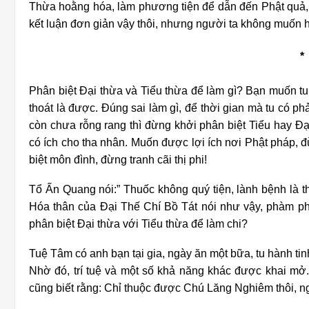
Thừa hoằng hóa, làm phương tiện để dẫn đến Phật quả, 
kết luận đơn giản vậy thôi, nhưng người ta không muốn h
*
Phân biệt Đại thừa và Tiểu thừa để làm gì? Bạn muốn tu 
thoát là được. Đúng sai làm gì, để thời gian mà tu có p
còn chưa rỗng rang thì đừng khởi phân biệt Tiểu hay Đ
có ích cho tha nhân. Muốn được lợi ích nơi Phật pháp,
biệt môn đình, đừng tranh cãi thị phi!
Tổ Ấn Quang nói:” Thuốc không quý tiện, lành bệnh là t
Hóa thân của Đại Thế Chí Bồ Tát nói như vậy, phàm phu
phân biệt Đại thừa với Tiểu thừa để làm chi?
Tuệ Tâm có anh bạn tại gia, ngày ăn một bữa, tu hành tin
Nhờ đó, trí tuệ và một số khả năng khác được khai mở. 
cũng biết rằng: Chỉ thuộc được Chú Lăng Nghiêm thôi, n