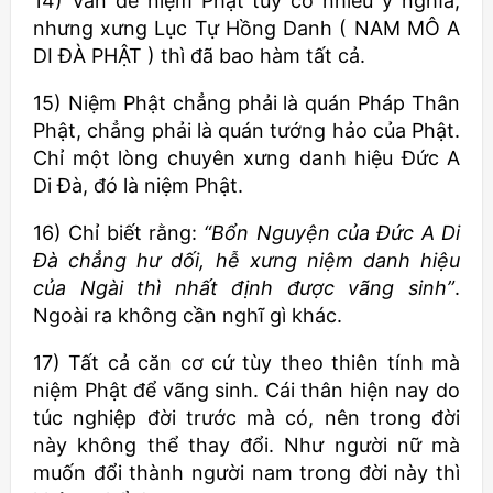
14) Vấn đề niệm Phật tuy có nhiều ý nghĩa,
nhưng xưng Lục Tự Hồng Danh ( NAM MÔ A
DI ĐÀ PHẬT ) thì đã bao hàm tất cả.
15) Niệm Phật chẳng phải là quán Pháp Thân
Phật, chẳng phải là quán tướng hảo của Phật.
Chỉ một lòng chuyên xưng danh hiệu Đức A
Di Đà, đó là niệm Phật.
16) Chỉ biết rằng:
“Bổn Nguyện của Đức A Di
Đà chẳng hư dối, hễ xưng niệm danh hiệu
của Ngài thì nhất định được vãng sinh”
.
Ngoài ra không cần nghĩ gì khác.
17) Tất cả căn cơ cứ tùy theo thiên tính mà
niệm Phật để vãng sinh. Cái thân hiện nay do
túc nghiệp đời trước mà có, nên trong đời
này không thể thay đổi. Như người nữ mà
muốn đổi thành người nam trong đời này thì