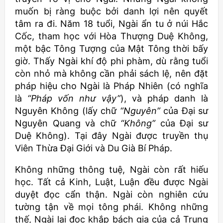
muốn bị ràng buộc bởi danh lợi nên quyết
tâm ra đi. Năm 18 tuổi, Ngài ẩn tu ở núi Hắc
Cốc, tham học với Hòa Thượng Duệ Không,
một bậc Tông Tượng của Mật Tông thời bấy
giờ. Thấy Ngài khí độ phi phàm, dù rằng tuổi
còn nhỏ mà không cần phải sách lệ, nên đặt
pháp hiệu cho Ngài là Pháp Nhiên (có nghĩa
là
“Pháp vốn như vậy”
), và pháp danh là
Nguyên Không (lấy chữ
“Nguyên”
của Đại sư
Nguyên Quang và chữ
“Không”
của Đại sư
Duệ Không). Tại đây Ngài được truyền thụ
Viên Thừa Đại Giới và Du Già Bí Pháp.
Không những thông tuệ, Ngài còn rất hiếu
học. Tất cả Kinh, Luật, Luận đều được Ngài
duyệt đọc cẩn thận. Ngài còn nghiên cứu
tường tận về mọi tông phái. Không những
thế, Ngài lại đọc khắp bách gia của cả Trung