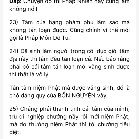
Đáp:
Chuyện đó thì Pháp Nhiên nầy cũng làm
không nổi!
23) Tâm của hạng phàm phu làm sao mà
không tán loạn được. Cũng chính vì thế mới
gọi là Pháp Môn Dễ Tu.
24) Đã sinh làm người trong cõi dục giới tâm
địa nầy thì tâm đều tán loạn cả. Nếu bảo rằng
phải bỏ cái tâm tán loạn mới vãng sinh được
thì thật là vô lý.
Tán tâm niệm Phật mà được vãng sinh, đó là
chỗ đáng quý của BỔN NGUYỆN vậy.
25) Chẳng phải thanh tịnh cái tâm của mình,
trừ đi nghiệp chướng nầy rồi mới niệm Phật,
mà do thường niệm Phật thì tội chướng tiêu
diệt.