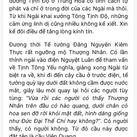
dương Tịnh Độ ở Trung Hoa có tính cách tự
phát và chỉ ở trong đời của các Ngài mà thôi.
Từ khi Ngài khai xướng Tông Tịnh Độ, những
cảm ứng linh dị cũng nhiều không kể xiết. Xin
kể đôi điều để tăng lòng kính tín.
Đương thời Tể tướng Đằng Nguyên Kiêm
Thực rất ngưỡng mộ Thượng Nhân. Có lần
thỉnh ngài vào điện Nguyệt Luân để tham vấn
về Tịnh Tông Yếu nghĩa, giảng xong Ngài từ
biệt ra về, khi đi đến cây cầu ở trước điện, tể
tướng quỳ lạy dưới đất không cầm được nước
mắt, giây lâu mới quay lại hỏi các người tùy
tùng:
“Vừa rồi các người có thấy Thượng
Nhân trên đầu có hào quang, dưới chân có
hoa sen đỡ rời khỏi mặt đất, hình dáng giống
như Đức Đại Thế Chí hay không?”
. Có người
thấy, có người không. Từ đó cầu này được
đặt tên là cầu Viên Quang.