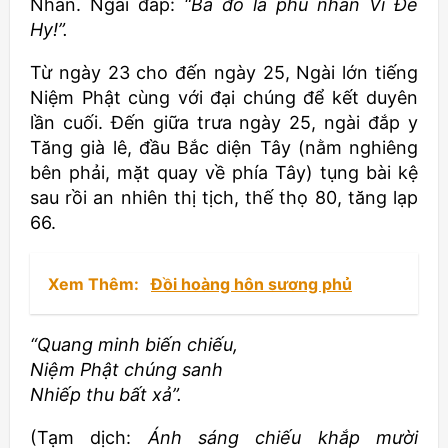
Nhân. Ngài đáp:
“Bà đó là phu nhân Vi Đề
Hy!”.
Từ ngày 23 cho đến ngày 25, Ngài lớn tiếng
Niệm Phật cùng với đại chúng để kết duyên
lần cuối. Đến giữa trưa ngày 25, ngài đắp y
Tăng già lê, đầu Bắc diện Tây (nằm nghiêng
bên phải, mặt quay về phía Tây) tụng bài kệ
sau rồi an nhiên thị tịch, thế thọ 80, tăng lạp
66.
Xem Thêm:
Đồi hoàng hôn sương phủ
“Quang minh biến chiếu,
Niệm Phật chúng sanh
Nhiếp thu bất xả”.
(Tạm dịch:
Ánh sáng chiếu khắp mười