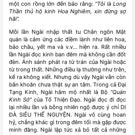
một con rồng lớn đến bảo rằng:
“Tôi là Long
Thần thủ hộ kinh Hoa Nghiêm, xin đừng sợ
hãi”.
Mỗi lần Ngài nhập thất tu Chân ngôn Mật
quán là cảm ứng các điềm lành như liên hoa,
bảo châu, yết ma và v.v… hiện ra. Rất nhiều
lần Ngài đọc kinh ban đêm mà không cần đốt
đèn. Ánh sánh phát ra từ trán của Ngài hoặc
từ trong thất. Những điều lạ thường như trên,
kể ra không xiết. Nhưng dù vậy Ngài vẫn còn
băn khoăn chưa thật sự an tâm. Trong cả Đại
Tạng Kinh, Ngài hâm mộ nhất là Bộ
“Quán
Kinh Sớ”
của Tổ Thiện Đạo. Ngài đọc đi đọc
lại nhiều lần và bỗng nhiên ngộ được ý chỉ DI
ĐÀ SIÊU THẾ NGUYỆN. Ngài vô cùng hoan
hỷ, chẳng khác gì trong đêm tối mà gặp được
minh đăng. Ngài lập tức xả bỏ tất cả những