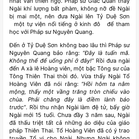
nhất văn thiên ngộ. Pháp sư Giác Quán thấy
Ngài khí lượng bất phàm, không nỡ đề Ngài
bị mai một, nên đưa Ngài lên Tỷ Duệ Sơn
một tự viện nổi tiếng ở kinh đô để tham
học với Pháp sư Nguyên Quang.
Đến ở Tỷ Duệ Sơn không bao lâu thì Pháp sư
Nguyên Quang bảo rằng:
“Đây là tuấn mã.
Không thể để uống phí ở đây!”
Rồi đưa ngài
đến A xà lê Hoàng viên, một bậc Tông sư của
Tông Thiên Thai thời đó. Vừa thấy Ngài Tổ
Hoàng Viên đã nói rằng:
“Hồi hôm ta nằm
mộng, thấy một vầng trăng tròn chiếu vào
chùa. Phải chăng đây là điềm lành báo
trước”
. Rồi thu nhận Ngài làm đệ tử, bấy giờ
Ngài mới 15 tuổi. Chưa đầy 3 năm sau, Ngài
đã thấu triệt tất cả những áo diệu của giáo
pháp Thiên Thai. Tổ Hoàng Viên đã có ý trao
truyền Tổ vị cho Ngài. Nhưng Ngài không