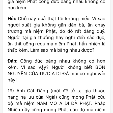
gia niệm Phật công đức bằng nhau không có
hơn kém.
Hỏi:
Chỗ này quả thật tôi không hiểu. Vì sao
người xuất gia không gần đàn bà, ăn chay
trường mà niệm Phật, do đó rất đáng quý.
Người tại gia thường hay nghĩ đến sắc dục,
ăn thịt uống rượu mà niệm Phật, hẳn nhiên là
thấp kém. Làm sao mà bằng nhau được?
Đáp:
Công đức bằng nhau không có hơn
kém. Vì sao vậy? Người không biết BỔN
NGUYỆN CỦA ĐỨC A DI ĐÀ mới có nghi vấn
này!
19) Anh Cát Đằng (một đệ tử tại gia thuộc
hạng hạ lưu của Ngài) cũng mong Phật cứu
độ mà niệm NAM MÔ A DI ĐÀ PHẬT. Pháp
Nhiên nầy cũng mong Phật cứu độ mà niệm