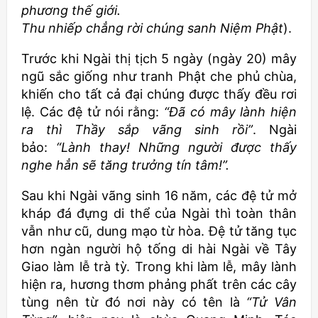
phương thế giới.
Thu nhiếp chẳng rời chúng sanh Niệm Phật
).
Trước khi Ngài thị tịch 5 ngày (ngày 20) mây
ngũ sắc giống như tranh Phật che phủ chùa,
khiến cho tất cả đại chúng được thấy đều rơi
lệ. Các đệ tử nói rằng:
“Đã có mây lành hiện
ra thì Thầy sắp vãng sinh rồi”
. Ngài
bảo:
“Lành thay! Những người được thấy
nghe hẳn sẽ tăng trưởng tín tâm!”.
Sau khi Ngài vãng sinh 16 năm, các đệ tử mở
kháp đá đựng di thể của Ngài thì toàn thân
vẫn như cũ, dung mạo từ hòa. Đệ tử tăng tục
hơn ngàn người hộ tống di hài Ngài về Tây
Giao làm lễ trà tỳ. Trong khi làm lễ, mây lành
hiện ra, hương thơm phảng phất trên các cây
tùng nên từ đó nơi này có tên là
“Tử Vân