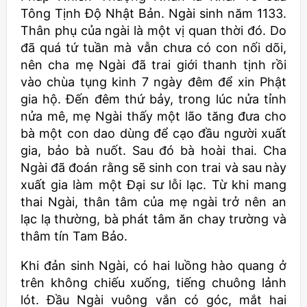
Tông Tịnh Độ Nhật Bản. Ngài sinh năm 1133.
Thân phụ của ngài là một vị quan thời đó. Do
đã quá tứ tuần mà vẫn chưa có con nối dõi,
nên cha mẹ Ngài đã trai giới thanh tịnh rồi
vào chùa tụng kinh 7 ngày đêm để xin Phật
gia hộ. Đến đêm thứ bảy, trong lúc nửa tỉnh
nửa mê, mẹ Ngài thấy một lão tăng đưa cho
bà một con dao dùng để cạo đầu người xuất
gia, bảo bà nuốt. Sau đó bà hoài thai. Cha
Ngài đã đoán rằng sẽ sinh con trai và sau này
xuất gia làm một Đại sư lỗi lạc. Từ khi mang
thai Ngài, thân tâm của mẹ ngài trở nên an
lạc lạ thường, bà phát tâm ăn chay trường và
thâm tín Tam Bảo.
Khi đản sinh Ngài, có hai luồng hào quang ở
trên không chiếu xuống, tiếng chuông lảnh
lót. Đầu Ngài vuông vắn có góc, mắt hai