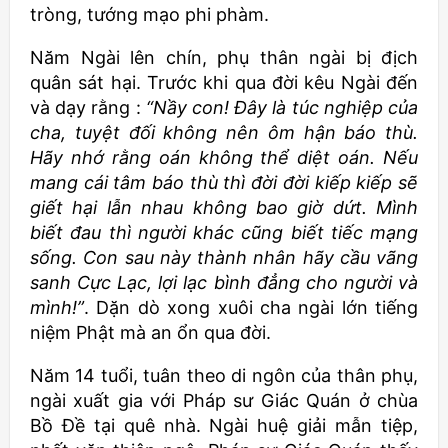
tròng, tướng mạo phi phàm.
Năm Ngài lên chín, phụ thân ngài bị địch
quân sát hại. Trước khi qua đời kêu Ngài đến
và dạy rằng :
“Nầy con! Đây là túc nghiệp của
cha, tuyệt đối không nên ôm hận báo thù.
Hãy nhớ rằng oán không thể diệt oán. Nếu
mang cái tâm báo thù thì đời đời kiếp kiếp sẽ
giết hại lẫn nhau không bao giờ dứt. Mình
biết đau thì người khác cũng biết tiếc mạng
sống. Con sau này thành nhân hãy cầu vãng
sanh Cực Lạc, lợi lạc bình đẳng cho người và
mình!”
. Dặn dò xong xuôi cha ngài lớn tiếng
niệm Phật mà an ổn qua đời.
Năm 14 tuổi, tuân theo di ngôn của thân phụ,
ngài xuất gia với Pháp sư Giác Quán ở chùa
Bồ Đề tại quê nhà. Ngài huệ giải mẫn tiệp,