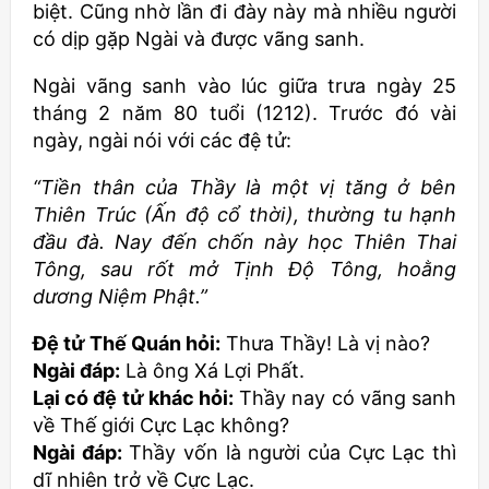
biệt. Cũng nhờ lần đi đày này mà nhiều người
có dịp gặp Ngài và được vãng sanh.
Ngài vãng sanh vào lúc giữa trưa ngày 25
tháng 2 năm 80 tuổi (1212). Trước đó vài
ngày, ngài nói với các đệ tử:
“Tiền thân của Thầy là một vị tăng ở bên
Thiên Trúc (Ấn độ cổ thời), thường tu hạnh
đầu đà. Nay đến chốn này học Thiên Thai
Tông, sau rốt mở Tịnh Độ Tông, hoằng
dương Niệm Phật.”
Đệ tử Thế Quán hỏi:
Thưa Thầy! Là vị nào?
Ngài đáp:
Là ông Xá Lợi Phất.
Lại có đệ tử khác hỏi:
Thầy nay có vãng sanh
về Thế giới Cực Lạc không?
Ngài đáp:
Thầy vốn là người của Cực Lạc thì
dĩ nhiên trở về Cực Lạc.