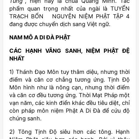
Tùng”
, hiện nay là chùa Quang Minh. Tác
phẩm quan trọng nhất của ngài là TUYỂN
TRẠCH BỔN NGUYỆN NIỆM PHẬT TẬP 4
đang được chuyển dịch sang Việt ngữ.
NAM MÔ A DI ĐÀ PHẬT
CÁC HẠNH VÃNG SANH, NIỆM PHẬT ĐỆ
NHẤT
1) Thánh Đạo Môn tuy thâm diệu, nhưng thời
điểm và căn cơ chẳng tương ứng. Tịnh Độ
Môn hình như là nông cạn, nhưng thời điểm
và căn cơ đều tương ứng. Thời Mạt Pháp một
vạn năm, các kinh điển khác đều tiêu diệt, chỉ
còn pháp môn niệm Phật A Di Đà để cứu độ
chúng sanh.
2) Tông Tịnh Độ siêu hơn các tông. Hạnh