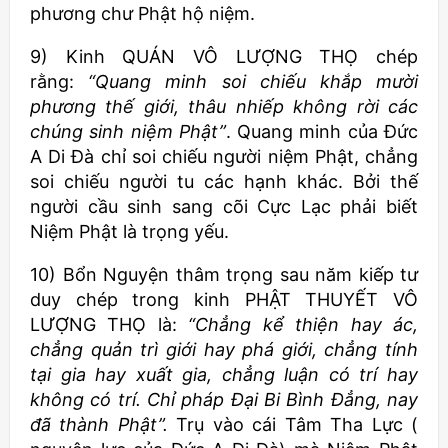
phương chư Phật hộ niệm.
9) Kinh QUÁN VÔ LƯỢNG THỌ chép
rằng:
“Quang minh soi chiếu khắp mười
phương thế giới, thâu nhiếp không rời các
chúng sinh niệm Phật”
. Quang minh của Đức
A Di Đà chỉ soi chiếu người niệm Phật, chẳng
soi chiếu người tu các hạnh khác. Bởi thế
người cầu sinh sang cõi Cực Lạc phải biết
Niệm Phật là trọng yếu.
10) Bổn Nguyện thâm trọng sau năm kiếp tư
duy chép trong kinh PHẬT THUYẾT VÔ
LƯỢNG THỌ là:
“Chẳng kể thiện hay ác,
chẳng quản trì giới hay phá giới, chẳng tính
tại gia hay xuất gia, chẳng luận có trí hay
không có trí. Chỉ pháp Đại Bi Bình Đẳng, nay
đã thành Phật”.
Trụ vào cái Tâm Tha Lực (