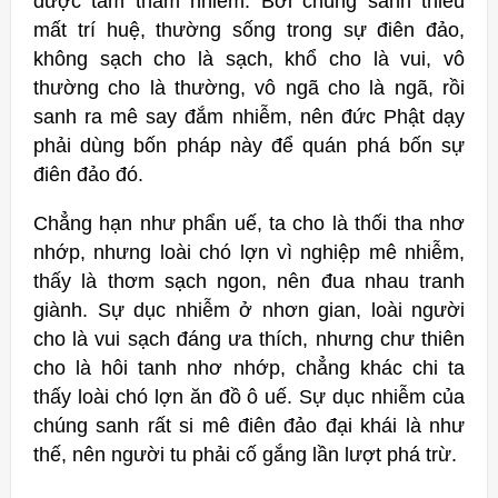
được tâm tham nhiễm. Bởi chúng sanh thiếu
mất trí huệ, thường sống trong sự điên đảo,
không sạch cho là sạch, khổ cho là vui, vô
thường cho là thường, vô ngã cho là ngã, rồi
sanh ra mê say đắm nhiễm, nên đức Phật dạy
phải dùng bốn pháp này để quán phá bốn sự
điên đảo đó.
Chẳng hạn như phẩn uế, ta cho là thối tha nhơ
nhớp, nhưng loài chó lợn vì nghiệp mê nhiễm,
thấy là thơm sạch ngon, nên đua nhau tranh
giành. Sự dục nhiễm ở nhơn gian, loài người
cho là vui sạch đáng ưa thích, nhưng chư thiên
cho là hôi tanh nhơ nhớp, chẳng khác chi ta
thấy loài chó lợn ăn đồ ô uế. Sự dục nhiễm của
chúng sanh rất si mê điên đảo đại khái là như
thế, nên người tu phải cố gắng lần lượt phá trừ.