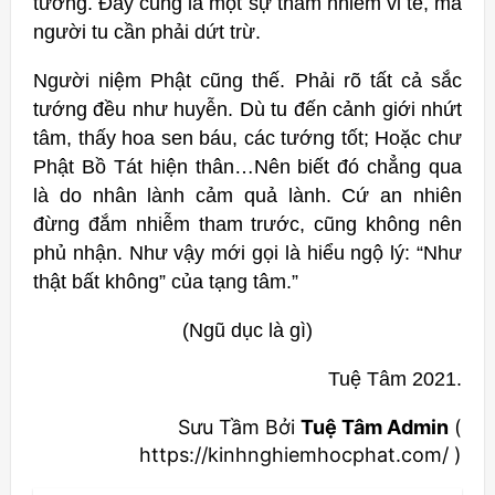
tướng. Đây cũng là một sự tham nhiễm vi tế, mà
người tu cần phải dứt trừ.
Người niệm Phật cũng thế. Phải rõ tất cả sắc
tướng đều như huyễn. Dù tu đến cảnh giới nhứt
tâm, thấy hoa sen báu, các tướng tốt; Hoặc chư
Phật Bồ Tát hiện thân…Nên biết đó chẳng qua
là do nhân lành cảm quả lành. Cứ an nhiên
đừng đắm nhiễm tham trước, cũng không nên
phủ nhận. Như vậy mới gọi là hiểu ngộ lý: “Như
thật bất không” của tạng tâm.”
(Ngũ dục là gì)
Tuệ Tâm 2021.
Sưu Tầm Bởi
Tuệ Tâm Admin
(
https://kinhnghiemhocphat.com/ )