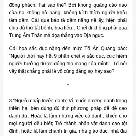
động phách. Tại sao thế? Bởi không quảng cáo nào
của họ không hở hang, không kích thích người khởi
tâm dâm. Cái quả báo tà dâm nặng nề ấy, hiện phải
chịu đủ thứ tật bệnh, hoa liễu…Chết đi không phải qua
Trung Ấm Thân mà đọa thẳng vào Địa ngục.
Cái họa sắc dục nặng đến mức Tổ Ấn Quang bảo:
“Người thời nay hết 9 phần chết vì sắc dục, cực hiếm
người hưởng được đúng thọ mạng của mình”. Tổ nói
vậy thật chẳng phải là vô cùng đáng sợ hay sao?
*
3.”Người chấp trước danh: Vì muốn dương danh trong
thiên hạ, bèn dùng đủ thứ phương pháp để đề cao
danh dự. Hoặc là làm những việc có danh, khiến cho
mọi người đều biết; Trở thành nhân vật danh cao tột
đỉnh, hoặc là làm chánh trị gia, nhà giáo dục, nhà đại