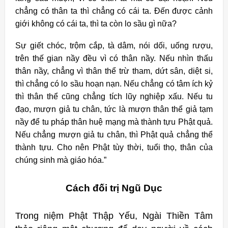
chẳng có thân ta thì chẳng có cái ta. Ðến được cảnh
giới không có cái ta, thì ta còn lo sầu gì nữa?
Sự giết chóc, trộm cắp, tà dâm, nói dối, uống rượu,
trên thế gian nầy đều vì có thân nầy. Nếu nhìn thấu
thân nầy, chẳng vì thân thể trừ tham, dứt sân, diệt si,
thì chẳng có lo sầu hoạn nạn. Nếu chẳng có tâm ích kỷ
thì thân thể cũng chẳng tích lũy nghiệp xấu. Nếu tu
đạo, mượn giả tu chân, tức là mượn thân thể giả tạm
nầy để tu pháp thân huệ mạng mà thành tựu Phật quả.
Nếu chẳng mượn giả tu chân, thì Phật quả chẳng thể
thành tựu. Cho nên Phật tùy thời, tuổi thọ, thân của
chúng sinh mà giáo hóa.”
Cách đối trị Ngũ Dục
Trong niệm Phật Thập Yếu, Ngài Thiền Tâm