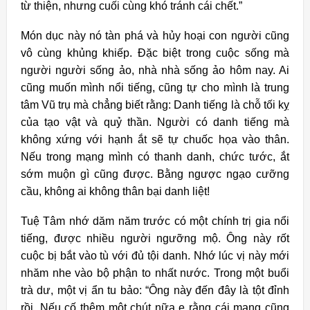
từ thiện, nhưng cuối cùng khó tránh cái chết.”
Món dục này nó tàn phá và hủy hoại con người cũng
vô cùng khủng khiếp. Đặc biệt trong cuộc sống mà
người người sống ảo, nhà nhà sống ảo hôm nay. Ai
cũng muốn mình nổi tiếng, cũng tự cho mình là trung
tâm Vũ trụ mà chẳng biết rằng: Danh tiếng là chỗ tối kỵ
của tạo vật và quỷ thần. Người có danh tiếng mà
không xứng với hạnh ắt sẽ tự chuốc họa vào thân.
Nếu trong mạng mình có thanh danh, chức tước, ắt
sớm muộn gì cũng được. Bằng ngược ngạo cưỡng
cầu, không ai không thân bại danh liệt!
Tuệ Tâm nhớ dăm năm trước có một chính trị gia nổi
tiếng, được nhiều người ngưỡng mộ. Ông này rốt
cuộc bị bắt vào tù với đủ tội danh. Nhớ lúc vị này mới
nhăm nhe vào bộ phận to nhất nước. Trong một buổi
trà dư, một vị ẩn tu bảo: “Ông này đến đây là tột đỉnh
rồi. Nếu cố thêm một chút nữa e rằng cái mạng cũng