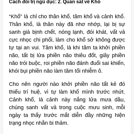
Cách đối trị ngũ dục: 2. Quán sát về Khổ
“Khổ” là chỉ cho thân khổ, tâm khổ và cảnh khổ.
Thân khổ, là thân này đã nhơ nhớp, lại bị sự
sanh già bịnh chết, nóng lạnh, đói khát, vất vả
cực nhọc chi phối, làm cho khổ sở không được
tự tại an vui. Tâm khổ, là khi tâm ta khởi phiền
não, tất bị lửa phiền não thiêu đốt, giây phiền
não trói buộc, roi phiền não đánh đuổi sai khiến,
khói bụi phiền não làm tăm tối nhiễm ô.
Cho nên người nào khởi phiền não tất kẻ đó
thiếu trí huệ, vì tự làm khổ mình trước nhứt.
Cảnh khổ, là cảnh này nắng lửa mưa dầu,
chúng sanh vất vả trong cuộc mưu sinh, mỗi
ngày ta thấy trước mắt diễn đầy những hiện
trạng nhọc nhằn bi thảm.