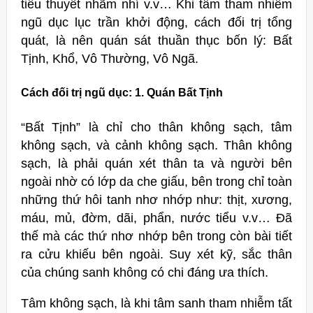
tiểu thuyết nhãm nhí v.v… Khi tâm tham nhiễm
ngũ dục lục trần khởi động, cách đối trị tổng
quát, là nên quán sát thuần thục bốn lý: Bất
Tịnh, Khổ, Vô Thường, Vô Ngã.
Cách đối trị ngũ dục: 1. Quán Bất Tịnh
“Bất Tịnh” là chỉ cho thân không sạch, tâm
không sạch, và cảnh không sạch. Thân không
sạch, là phải quán xét thân ta và người bên
ngoài nhờ có lớp da che giấu, bên trong chỉ toàn
những thứ hôi tanh nhơ nhớp như: thịt, xương,
máu, mủ, đờm, dãi, phẩn, nước tiểu v.v… Đã
thế mà các thứ nhơ nhớp bên trong còn bài tiết
ra cửu khiếu bên ngoài. Suy xét kỹ, sắc thân
của chúng sanh không có chi đáng ưa thích.
Tâm không sạch, là khi tâm sanh tham nhiễm tất