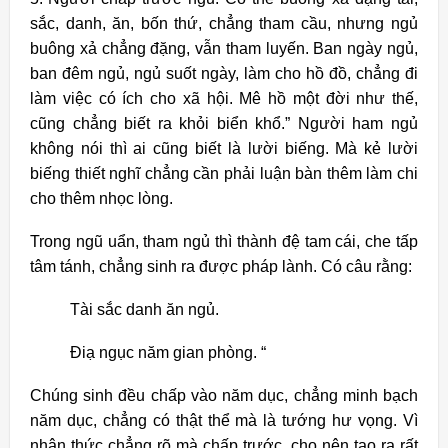
sắc, danh, ăn, bốn thứ, chẳng tham cầu, nhưng ngủ
buông xả chẳng đặng, vẫn tham luyến. Ban ngày ngủ,
ban đêm ngủ, ngủ suốt ngày, làm cho hồ đồ, chẳng đi
làm việc có ích cho xã hội. Mê hồ một đời như thế,
cũng chẳng biết ra khỏi biển khổ.” Người ham ngủ
không nói thì ai cũng biết là lười biếng. Mà kẻ lười
biếng thiết nghĩ chẳng cần phải luận bàn thêm làm chi
cho thêm nhọc lòng.
Trong ngũ uẩn, tham ngủ thì thành đệ tam cái, che tấp
tâm tánh, chẳng sinh ra được pháp lành. Có câu rằng:
Tài sắc danh ăn ngủ.
Điạ ngục năm gian phòng. “
Chúng sinh đều chấp vào năm dục, chẳng minh bạch
năm dục, chẳng có thật thể mà là tướng hư vọng. Vì
nhận thức chẳng rõ mà chấp trước, cho nên tạo ra rất