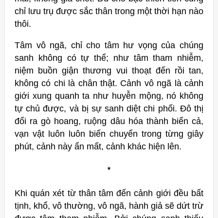
chỉ lưu trụ được sắc thân trong một thời hạn nào
thôi.
Tâm vô ngã, chỉ cho tâm hư vọng của chúng
sanh không có tự thể; như tâm tham nhiễm,
niệm buồn giận thương vui thoạt đến rồi tan,
không có chi là chân thật. Cảnh vô ngã là cảnh
giới xung quanh ta như huyễn mộng, nó không
tự chủ được, và bị sự sanh diệt chi phối. Đô thị
đổi ra gò hoang, ruộng dâu hóa thành biển cả,
vạn vật luôn luôn biến chuyển trong từng giây
phút, cảnh này ẩn mất, cảnh khác hiện lên.
*
Khi quán xét từ thân tâm đến cảnh giới đều bất
tịnh, khổ, vô thường, vô ngã, hành giả sẽ dứt trừ