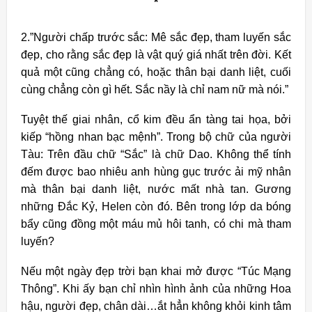
*
2.”Người chấp trước sắc: Mê sắc đẹp, tham luyến sắc
đẹp, cho rằng sắc đẹp là vật quý giá nhất trên đời. Kết
quả một cũng chẳng có, hoặc thân bại danh liệt, cuối
cùng chẳng còn gì hết. Sắc nầy là chỉ nam nữ mà nói.”
Tuyệt thế giai nhân, cổ kim đều ẩn tàng tai họa, bởi
kiếp “hồng nhan bạc mệnh”. Trong bộ chữ của người
Tàu: Trên đầu chữ “Sắc” là chữ Dao. Không thể tính
đếm được bao nhiêu anh hùng gục trước ải mỹ nhân
mà thân bại danh liệt, nước mất nhà tan. Gương
những Đắc Kỷ, Helen còn đó. Bên trong lớp da bóng
bẩy cũng đồng một máu mủ hôi tanh, có chi mà tham
luyến?
Nếu một ngày đẹp trời bạn khai mở được “Túc Mạng
Thông”. Khi ấy bạn chỉ nhìn hình ảnh của những Hoa
hậu, người đẹp, chân dài…ắt hẳn không khỏi kinh tâm