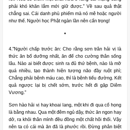
phải khó khăn lắm mới giữ được.” Về sau quả thật
chẳng sai. Cái danh phù phiếm mà nó mê hoặc người
như thế. Người học Phật ngàn lần nên cẩn trọng!
*
4.”Người chấp trước ăn: Cho rằng sơn trân hải vị là
thức ăn bổ dưỡng nhất, ăn để cho cường thân sống
lâu. Nào ai biết được sinh ra đủ thứ bệnh, nào là mỡ
quá nhiều, tạo thành hiện tượng não đầy ruột phì;
Chẳng phải bệnh máu cao, thì là bệnh tiểu đường. Kết
quả ngược lại bị chết sớm, trước hết đi gặp Diêm
Vương.”
Sơn hào hải vị hay khoai lang, một khi đi qua cổ họng
là bằng nhau. Qua một đêm ngủ dậy, thức ăn ngon hay
dở, ra khỏi thân mình đều đồng một chất hôi thối. Vậy
nên ta có cái mà ăn đã là phước rồi. Đừng phân biệt