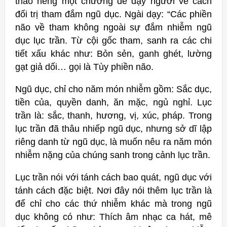
thảo riêng một chương để dạy người về cách
đối trị tham đắm ngũ dục. Ngài dạy: “Các phiền
não về tham không ngoài sự đắm nhiễm ngũ
dục lục trần. Từ cội gốc tham, sanh ra các chi
tiết xấu khác như: Bỏn sẻn, ganh ghét, lường
gạt giả dối… gọi là Tùy phiền não.
Ngũ dục, chỉ cho năm món nhiễm gồm: Sắc dục,
tiền của, quyền danh, ăn mặc, ngủ nghỉ. Lục
trần là: sắc, thanh, hương, vị, xúc, pháp. Trong
lục trần đã thâu nhiếp ngũ dục, nhưng sở dĩ lập
riêng danh từ ngũ dục, là muốn nêu ra năm món
nhiễm nặng của chúng sanh trong cảnh lục trần.
Lục trần nói với tánh cách bao quát, ngũ dục với
tánh cách đặc biệt. Nơi đây nói thêm lục trần là
để chỉ cho các thứ nhiễm khác mà trong ngũ
dục không có như: Thích âm nhạc ca hát, mê