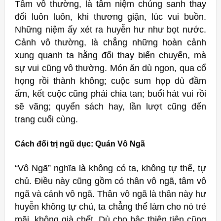
Tâm vô thường, là tâm niệm chúng sanh thay
đổi luôn luôn, khi thương giận, lúc vui buồn.
Những niệm ấy xét ra huyễn hư như bọt nước.
Cảnh vô thường, là chẳng những hoàn cảnh
xung quanh ta hằng đổi thay biến chuyển, mà
sự vui cũng vô thường. Món ăn dù ngon, qua cổ
họng rồi thành không; cuộc sum họp dù đầm
ấm, kết cuộc cũng phải chia tan; buổi hát vui rồi
sẽ vãng; quyển sách hay, lần lượt cũng đến
trang cuối cùng.
Cách đối trị ngũ dục: Quán Vô Ngã
“Vô Ngã” nghĩa là không có ta, không tự thể, tự
chủ. Điều này cũng gồm có thân vô ngã, tâm vô
ngã và cảnh vô ngã. Thân vô ngã là thân này hư
huyễn không tự chủ, ta chẳng thể làm cho nó trẻ
mãi, không già chết. Dù cho bậc thiên tiên cũng