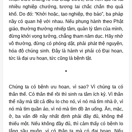
nhiều nghiệp chướng, tương lai chắc chắn thọ quả
khổ. Do đó: “Khởi hoặc, tạo nghiệp, thọ báo”, ba pháp
nầy có quan hệ với nhau. Nếu phụng hành theo Phật
giáo, thường thường nhiếp tâm, quản lý tâm của mình,
đừng khởi vọng tưởng, chẳng tham năm dục. Hãy nhớ
vô thường, đừng có phóng dật, phải phát thệ nguyện,
hóa độ chúng sinh. Đây là hành vi phải có Ðại hoạn,
tức là đại ưu hoạn, tức cũng là bệnh tật.
*
Chúng ta có bệnh ưu hoạn, vì sao? Vì chúng ta có
thân thể. Có thân thể rồi thì sinh ra tâm ích kỷ. Vì thân
thể nầy mà tất cả đều lo cho nó, vì nó mà tìm nhà ở, vì
nó mà tìm quần áo, vì nó mà tìm đồ ăn uống. Ăn, mặc,
ở, ba vấn đề nầy nhất định phải đầy đủ, không thể
thiếu một. Nếu không đầy đủ, thì cảm thấy có bệnh lo
lắng sầu muộn, vì có thân ta mà có đại hoạn. Nếu