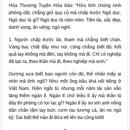
Hòa Thượng Tuyên Hóa bảo: “Hữu tình chúng sinh
phóng dật, chẳng giữ quy củ mà chấp trước Ngũ dục.
Ngũ dục là gì? Ngũ dục là năm món: Tiền tài, sắc đẹp,
danh vọng, ăn uống, ngủ nghỉ.
1. Người chấp trước tài, tham mà chẳng biết chán.
Vàng bạc chất đầy như núi, cũng chẳng biết đủ. Kết
quả tay không mà đến, tay không mà đi. Chỉ có nghiệp
đã tạo ra, theo thân mà đi, theo nghiệp mà sinh.”
Gương xưa biết bao người còn đó, thế nhân mấy ai
nhìn mà tỉnh ngộ? Như một ông bầu khá nổi tiếng ở
Việt Nam. Hiện ngồi tù nhưng mỗi năm tài sản vẫn
tăng thêm ngàn tỉ. Ngàn tỉ chứ triệu tỉ ấy mà thân tù
đày thì phỏng có lợi lạc gì? Ngàn tỉ ấy so với anh nông
dân chân lấm tay bùn, cơm rau tương cà, ăn no ngủ
kỹ. Sai biệt thế nào ắt đứa trẻ lên ba cũng biết!