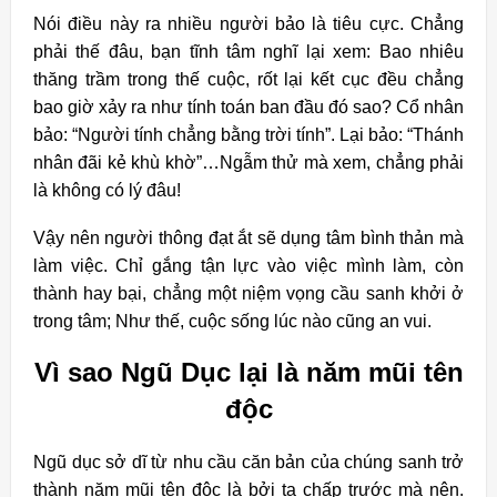
Nói điều này ra nhiều người bảo là tiêu cực. Chẳng
phải thế đâu, bạn tĩnh tâm nghĩ lại xem: Bao nhiêu
thăng trầm trong thế cuộc, rốt lại kết cục đều chẳng
bao giờ xảy ra như tính toán ban đầu đó sao? Cổ nhân
bảo: “Người tính chẳng bằng trời tính”. Lại bảo: “Thánh
nhân đãi kẻ khù khờ”…Ngẫm thử mà xem, chẳng phải
là không có lý đâu!
Vậy nên người thông đạt ắt sẽ dụng tâm bình thản mà
làm việc. Chỉ gắng tận lực vào việc mình làm, còn
thành hay bại, chẳng một niệm vọng cầu sanh khởi ở
trong tâm; Như thế, cuộc sống lúc nào cũng an vui.
Vì sao Ngũ Dục lại là năm mũi tên
độc
Ngũ dục sở dĩ từ nhu cầu căn bản của chúng sanh trở
thành năm mũi tên độc là bởi ta chấp trước mà nên.