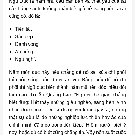
Ngũ Dục là năm nhu cầu căn bản và thiết yếu của tất
cả chúng sanh, không phân biệt già trẻ, sang hèn, ai ai
cũng có, đó là:
Tiền tài.
Sắc đẹp.
Danh vọng.
Ăn uống.
Ngủ nghỉ.
Năm món dục nầy nếu chẳng để nó sai sửa chi phối
thì cuộc sống luôn được an vui. Bằng nếu để nó chi
phối thì Ngũ dục biến thành năm mũi tên độc thiêu đốt
tâm can. Tổ Ấn Quang bảo: “Người thế gian chẳng
biết rằng: Hết thảy những giàu nghèo, sang hèn, vinh
nhục được mất…Dù là do người khác gây ra, nhưng
thật sự đều là do những nghiệp lực thiện hay ác của
chính mình đã gieo trong tiền kiếp.” Hiếm người biết lý
này, hoặc dù có biết cũng chẳng tin. Vậy nên suốt cuộc