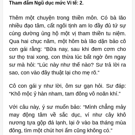
Tham đắm Ngũ dục mức Vi tế: 2.
Thêm một chuyện trong thiền môn. Có bà lão
nhiều đạo tâm, cất ngôi tịnh am lo đầy đủ tứ sự
cúng dường ủng hộ một vị tham thiền tu niệm.
Qua hai chục năm, một hôm bà lão dặn bảo cô
con gái rằng: “Bữa nay, sau khi đem cơm cho
sư thọ trai xong, con thừa lúc bất ngờ ôm ngay
sư mà hỏi: “Lúc này như thế nào? Sư trả lời ra
sao, con vào đây thuật lại cho mẹ rõ.”
Cô con gái y như lời, ôm sư gạn hỏi. Sư đáp:
“Khô mộc ỷ hàn nham, tam đông vô noãn khí.”
Với câu này, ý sư muốn bảo: “Mình chẳng mảy
may động tâm về sắc dục, ví như cây khô
nương tựa gộp đá lạnh, lại ở vào ba tháng mùa
đông, tìm một chút hơi ấm cũng không có.”