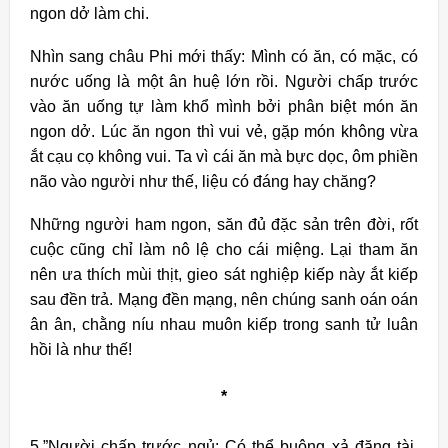
ngon dở làm chi.
Nhìn sang châu Phi mới thấy: Mình có ăn, có mặc, có
nước uống là một ân huệ lớn rồi. Người chấp trước
vào ăn uống tự làm khổ mình bởi phân biệt món ăn
ngon dở. Lúc ăn ngon thì vui vẻ, gặp món không vừa
ắt cạu cọ không vui. Ta vì cái ăn mà bực dọc, ôm phiền
não vào người như thế, liệu có đáng hay chăng?
Những người ham ngon, săn đủ đặc sản trên đời, rốt
cuộc cũng chỉ làm nô lệ cho cái miệng. Lại tham ăn
nên ưa thích mùi thịt, gieo sát nghiệp kiếp này ắt kiếp
sau đền trả. Mạng đền mạng, nên chúng sanh oán oán
ân ân, chằng níu nhau muôn kiếp trong sanh tử luân
hồi là như thế!
*
5.”Người chấp trước ngủ: Có thể buông xả đặng tài,