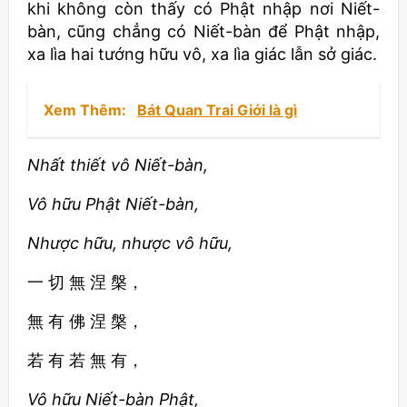
khi không còn thấy có Phật nhập nơi Niết-
bàn, cũng chẳng có Niết-bàn để Phật nhập,
xa lìa hai tướng hữu vô, xa lìa giác lẫn sở giác.
Xem Thêm:
Bát Quan Trai Giới là gì
Nhất thiết vô Niết-bàn,
Vô hữu Phật Niết-bàn,
Nhược hữu, nhược vô hữu,
一 切 無 涅 槃，
無 有 佛 涅 槃，
若 有 若 無 有，
Vô hữu Niết-bàn Phật,