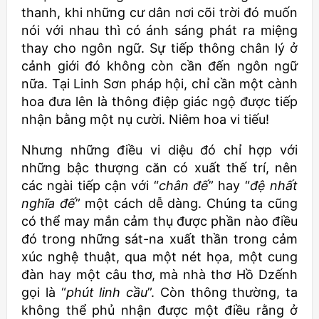
thanh, khi những cư dân nơi cõi trời đó muốn
nói với nhau thì có ánh sáng phát ra miệng
thay cho ngôn ngữ. Sự tiếp thông chân lý ở
cảnh giới đó không còn cần đến ngôn ngữ
nữa. Tại Linh Sơn pháp hội, chỉ cần một cành
hoa đưa lên là thông điệp giác ngộ được tiếp
nhận bằng một nụ cười. Niêm hoa vi tiếu!
Nhưng những điều vi diệu đó chỉ hợp với
những bậc thượng căn có xuất thế trí, nên
các ngài tiếp cận với “
chân đế
” hay “
đệ nhất
nghĩa đế
” một cách dễ dàng. Chúng ta cũng
có thể may mắn cảm thụ được phần nào điều
đó trong những sát-na xuất thần trong cảm
xúc nghệ thuật, qua một nét họa, một cung
đàn hay một câu thơ, mà nhà thơ Hồ Dzếnh
gọi là “
phút linh cầu
”. Còn thông thường, ta
không thể phủ nhận được một điều rằng ở