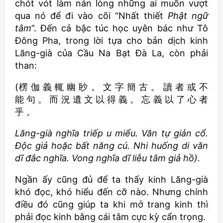
chót vót làm nản lòng những ai muốn vượt
qua nó để đi vào cõi “Nhất thiết
Phật ngữ
tâm
”. Đến cả bậc túc học uyên bác như Tô
Đông Pha, trong lời tựa cho bản dịch kinh
Lăng-già của Cầu Na Bạt Ðà La, còn phải
than:
(楞 伽 義 輒 幽 眇 。 文 字 簡 古 。 讀 者 或 不
能 句 。 而 況 遺 文 以 得 義 。 忘 義 以 了 心 者
乎 。
Lăng-già nghĩa triếp u miểu. Văn tự giản cổ.
Độc giả hoặc bất năng cú. Nhi huống di văn
dĩ đắc nghĩa. Vong nghĩa dĩ liễu tâm giả hồ).
Ngần ấy cũng đủ để ta thấy kinh Lăng-già
khó đọc, khó hiểu đến cỡ nào. Nhưng chính
điều đó cũng giúp ta khi mở trang kinh thì
phải đọc kinh bằng cái tâm cực kỳ cẩn trọng.