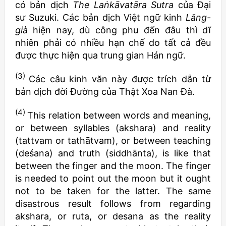
có bản dịch
The La
ṅkāvatāra Sutra
của Đại
sư Suzuki. Các bản dịch Việt ngữ kinh
Lăng-
già
hiện nay, dù công phu đến đâu thì dĩ
nhiên phải có nhiều hạn chế do tất cả đều
được thực hiện qua trung gian Hán ngữ.
(3)
Các câu kinh văn này được trích dẫn từ
bản dịch đời Đường của Thật Xoa Nan Đà.
(4)
This relation between words and meaning,
or between syllables (akshara) and reality
(tattvam or tathātvam), or between teaching
(deśana) and truth (siddhānta), is like that
between the finger and the moon. The finger
is needed to point out the moon but it ought
not to be taken for the latter. The same
disastrous result follows from regarding
akshara, or ruta, or desana as the reality