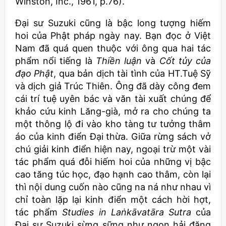
Winston, Inc., 1961, p.76).
Đại sư Suzuki cũng là bậc long tượng hiếm
hoi của Phật pháp ngày nay. Bạn đọc ở Việt
Nam đã quá quen thuộc với ông qua hai tác
phẩm nổi tiếng là
Thiền luận
và
Cốt tủy của
đạo Phật
, qua bản dịch tài tình của HT.Tuệ Sỹ
và dịch giả Trúc Thiên. Ông đã dày công đem
cái trí tuệ uyên bác và văn tài xuất chúng để
khảo cứu kinh Lăng-già, mở ra cho chúng ta
một thông lộ đi vào kho tàng tư tưởng thâm
áo của kinh điển Đại thừa. Giữa rừng sách vở
chú giải kinh điển hiện nay, ngoại trừ một vài
tác phẩm quá đỗi hiếm hoi của những vị bậc
cao tăng túc học, đạo hạnh cao thâm, còn lại
thì nội dung cuốn nào cũng na ná như nhau vì
chỉ toàn lặp lại kinh điển một cách hời hợt,
tác phẩm
Studies in La
ṅkāvatāra Sutra
của
Đại sư Suzuki sừng sững như ngọn hải đăng