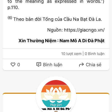
to the meaning as expressed in words.”)
p.110.
(6)
Theo bản đời Tống của Cầu Na Bạt Ðà La.
Nguồn: https://giacngo.vn/
Xin Thường Niệm : Nam Mô A Di Đà Phật
10 lượt xem
| 0 Bình luận
0
Bình luận
Chia sẻ