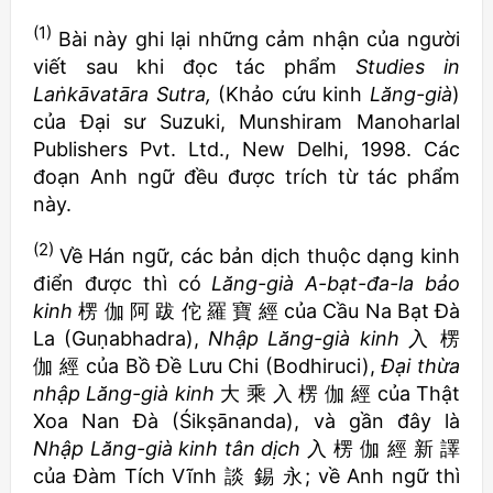
(1)
Bài này ghi lại những cảm nhận của người
viết sau khi đọc tác phẩm
Studies in
La
ṅkāvatāra Sutra,
(Khảo cứu kinh
Lăng-già
)
của Đại sư Suzuki, Munshiram Manoharlal
Publishers Pvt. Ltd., New Delhi, 1998. Các
đoạn Anh ngữ đều được trích từ tác phẩm
này.
(2)
Về Hán ngữ, các bản dịch thuộc dạng kinh
điển được thì có
Lăng-già A-bạt-đa-la bảo
kinh
楞 伽 阿 跋 佗 羅 寶 經 của Cầu Na Bạt Đà
La (Guṇabhadra),
Nhập Lăng-già kinh
入 楞
伽 經 của Bồ Đề Lưu Chi (Bodhiruci),
Đại thừa
nhập Lăng-già kinh
大 乘 入 楞 伽 經 của Thật
Xoa Nan Đà (Śikṣānanda), và gần đây là
Nhập Lăng-già kinh tân dịch
入 楞 伽 經 新 譯
của Đàm Tích Vĩnh 談 錫 永; về Anh ngữ thì