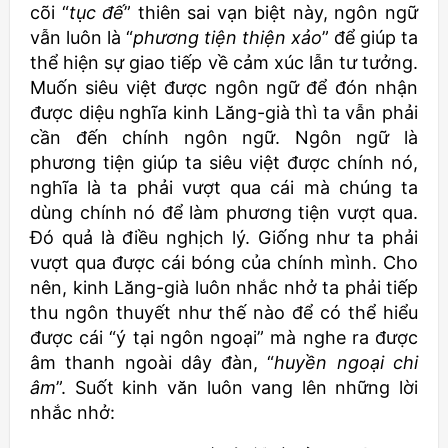
cõi “
tục đế
” thiên sai vạn biệt này, ngôn ngữ
vẫn luôn là “
phương tiện thiện xảo
” để giúp ta
thể hiện sự giao tiếp về cảm xúc lẫn tư tưởng.
Muốn siêu việt được ngôn ngữ để đón nhận
được diệu nghĩa kinh Lăng-già thì ta vẫn phải
cần đến chính ngôn ngữ. Ngôn ngữ là
phương tiện giúp ta siêu việt được chính nó,
nghĩa là ta phải vượt qua cái mà chúng ta
dùng chính nó để làm phương tiện vượt qua.
Đó quả là điều nghịch lý. Giống như ta phải
vượt qua được cái bóng của chính mình. Cho
nên, kinh Lăng-già luôn nhắc nhở ta phải tiếp
thu ngôn thuyết như thế nào để có thể hiểu
được cái “ý tại ngôn ngoại” mà nghe ra được
âm thanh ngoài dây đàn, “
huyền ngoại chi
âm
”. Suốt kinh văn luôn vang lên những lời
nhắc nhở: