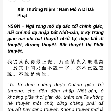
Xin Thường Niệm : Nam Mô A Di Đà
Phật
NSGN
– Ngã tòng mỗ dạ đắc tối chính giác,
nãi chí mỗ dạ nhập bát Niết-bàn, ư kỳ trung
gian nãi chí bất thuyết nhất tự, diệc bất dĩ
thuyết, đương thuyết. Bất thuyết thị Phật
thuyết
.
我 從 某 夜 得 最 正 覺 。 乃 至 某 夜 入 般 涅 槃
。 於 其 中 間 乃 至 不 說 一 字 。 亦 不 已 說 當
說 。 不 說 是 佛 說 。
“Ta từ đêm chứng được Chánh giác Tối
thượng, cho đến đêm nhập Niết-bàn, ở
khoảng giữa thời gian đó, thậm chí Ta không
hề thuyết một chữ, cũng chẳng phải đã
thuyết hay đang thuyết. Không thuyết mới là