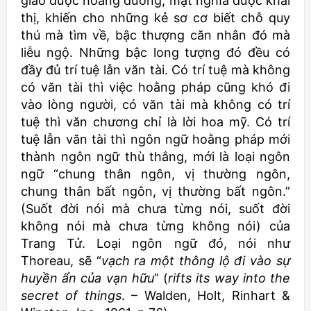
giáo được hoằng dương, mật nghĩa được khai
thị, khiến cho những kẻ sơ cơ biết chỗ quy
thú mà tìm về, bậc thượng căn nhân đó mà
liễu ngộ. Những bậc long tượng đó đều có
đầy đủ trí tuệ lẫn văn tài. Có trí tuệ mà không
có văn tài thì việc hoằng pháp cũng khó đi
vào lòng người, có văn tài mà không có trí
tuệ thì văn chương chỉ là lời hoa mỹ. Có trí
tuệ lẫn văn tài thì ngôn ngữ hoằng pháp mới
thành ngôn ngữ thù thắng, mới là loại ngôn
ngữ “chung thân ngôn, vị thường ngôn,
chung thân bất ngôn, vị thường bất ngôn.”
(Suốt đời nói mà chưa từng nói, suốt đời
không nói mà chưa từng không nói) của
Trang Tử. Loại ngôn ngữ đó, nói như
Thoreau, sẽ “
vạch ra một thông lộ đi vào sự
huyền ẩn của vạn hữu
” (
rifts its way into the
secret of things
. – Walden, Holt, Rinhart &