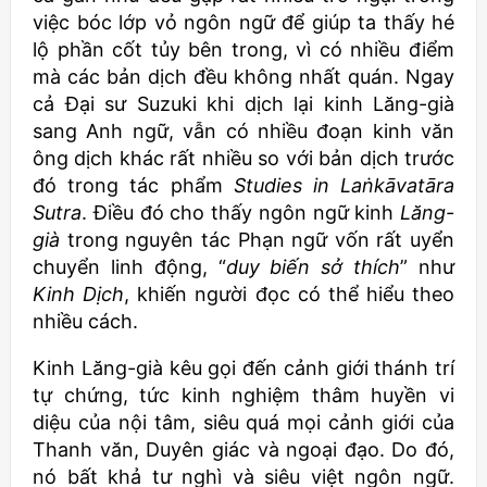
việc bóc lớp vỏ ngôn ngữ để giúp ta thấy hé
lộ phần cốt tủy bên trong, vì có nhiều điểm
mà các bản dịch đều không nhất quán. Ngay
cả Đại sư Suzuki khi dịch lại kinh Lăng-già
sang Anh ngữ, vẫn có nhiều đoạn kinh văn
ông dịch khác rất nhiều so với bản dịch trước
đó trong tác phẩm
Studies in La
ṅkāvatāra
Sutra
. Điều đó cho thấy ngôn ngữ kinh
Lăng-
già
trong nguyên tác Phạn ngữ vốn rất uyển
chuyển linh động, “
duy biến sở thích
” như
Kinh Dịch
, khiến người đọc có thể hiểu theo
nhiều cách.
Kinh Lăng-già kêu gọi đến cảnh giới thánh trí
tự chứng, tức kinh nghiệm thâm huyền vi
diệu của nội tâm, siêu quá mọi cảnh giới của
Thanh văn, Duyên giác và ngoại đạo. Do đó,
nó bất khả tư nghì và siêu việt ngôn ngữ.