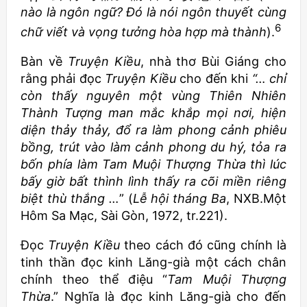
nào là ngôn ngữ? Đó là nói ngôn thuyết cùng
6
chữ viết và vọng tưởng hòa hợp mà thành
).
Bàn về
Truyện Kiều
, nhà thơ Bùi Giáng cho
rằng phải đọc
Truyện Kiều
cho đến khi
“… chỉ
còn thấy nguyên một vùng Thiên Nhiên
Thành Tượng man mắc khắp mọi nơi, hiện
diện thảy thảy, đổ ra làm phong cảnh phiêu
bồng, trút vào làm cảnh phong du hý, tỏa ra
bốn phía làm Tam Muội Thượng Thừa thì lúc
bấy giờ bất thình lình thấy ra cõi miền riêng
biệt thù thắng …
” (
Lễ hội tháng Ba
, NXB.Một
Hôm Sa Mạc, Sài Gòn, 1972, tr.221).
Đọc
Truyện Kiều
theo cách đó cũng chính là
tinh thần đọc kinh Lăng-già một cách chân
chính theo thể điệu “
Tam Muội Thượng
Thừa
.” Nghĩa là đọc kinh Lăng-già cho đến