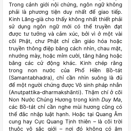
Trong cảnh giới nội chứng, ngôn ngữ không
phải là phương tiện duy nhất để giao tiếp.
Kinh Lăng-già cho thấy không nhất thiết phải
sử dụng ngôn ngữ mới có thể truyền đạt
được tư tưởng và cảm xúc, bởi vì ở một vài
cõi Phật, chư Phật chỉ cần giáo hóa hoặc
truyền thông điệp bằng cách nhìn, chau mặt,
nhướng mày, hoặc mỉm cười, tằng hắng hoặc
bằng các cử động khác. Kinh chép rằng
trong non nước của Phổ Hiền Bồ-tát
(Samantabhadra), chỉ cần nhìn suông là đủ
để một người chứng được Vô sinh pháp nhẫn
(Anutpattika-dharmakshānti). Thậm chí ở cõi
Non Nước Chúng Hương trong kinh
Duy Ma
,
các Bồ-tát chỉ cần nghe mùi hương cũng có
thể đắc nhập luật hạnh. Hoặc tại Quang Âm
cung hay Cực Quang Tịnh thiên – là cõi trời
thuộc vô sắc giới – nơi đó không có âm