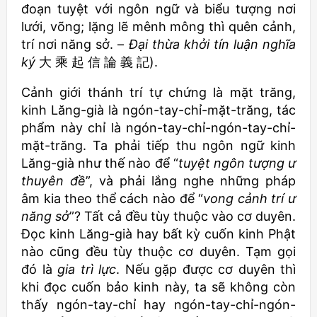
đoạn tuyệt với ngôn ngữ và biểu tượng nơi
lưới, võng; lặng lẽ mênh mông thì quên cảnh,
trí nơi năng sở. –
Đại thừa khởi tín luận nghĩa
ký
大 乘 起 信 論 義 記).
Cảnh giới thánh trí tự chứng là mặt trăng,
kinh Lăng-già là ngón-tay-chỉ-mặt-trăng, tác
phẩm này chỉ là ngón-tay-chỉ-ngón-tay-chỉ-
mặt-trăng. Ta phải tiếp thu ngôn ngữ kinh
Lăng-già như thế nào để “
tuyệt ngôn tượng ư
thuyên đề
”, và phải lắng nghe những pháp
âm kia theo thể cách nào để “
vong cảnh trí ư
năng sở
”? Tất cả đều tùy thuộc vào cơ duyên.
Đọc kinh Lăng-già hay bất kỳ cuốn kinh Phật
nào cũng đều tùy thuộc cơ duyên. Tạm gọi
đó là
gia trì lực
. Nếu gặp được cơ duyên thì
khi đọc cuốn bảo kinh này, ta sẽ không còn
thấy ngón-tay-chỉ hay ngón-tay-chỉ-ngón-