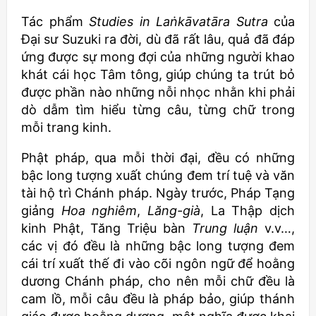
Tác phẩm
Studies in La
ṅkāvatāra Sutra
của
Đại sư Suzuki ra đời, dù đã rất lâu, quả đã đáp
ứng được sự mong đợi của những người khao
khát cái học Tâm tông, giúp chúng ta trút bỏ
được phần nào những nỗi nhọc nhằn khi phải
dò dẫm tìm hiểu từng câu, từng chữ trong
mỗi trang kinh.
Phật pháp, qua mỗi thời đại, đều có những
bậc long tượng xuất chúng đem trí tuệ và văn
tài hộ trì Chánh pháp. Ngày trước, Pháp Tạng
giảng
Hoa nghiêm
,
Lăng-già
, La Thập dịch
kinh Phật, Tăng Triệu bàn
Trung luận
v.v…,
các vị đó đều là những bậc long tượng đem
cái trí xuất thế đi vào cõi ngôn ngữ để hoằng
dương Chánh pháp, cho nên mỗi chữ đều là
cam lồ, mỗi câu đều là pháp bảo, giúp thánh