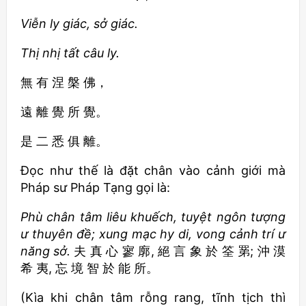
Viễn ly giác, sở giác.
Thị nhị tất câu ly.
無 有 涅 槃 佛，
遠 離 覺 所 覺。
是 二 悉 俱 離。
Đọc như thế là đặt chân vào cảnh giới mà
Pháp sư Pháp Tạng gọi là:
Phù chân tâm liêu khuếch, tuyệt ngôn tượng
ư thuyên đề; xung mạc hy di, vong cảnh trí ư
năng sở.
夫 真 心 寥 廓, 絕 言 象 於 筌 罤; 沖 漠
希 夷, 忘 境 智 於 能 所。
(Kìa khi chân tâm rỗng rang, tĩnh tịch thì