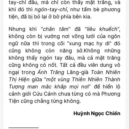
tay-chỉ đâu, mà chỉ còn thấy mặt trăng, và
khi đó thì
ngón-tay-chỉ
, như tấm bè phương
tiện, đã bị bỏ lại ở bờ phía bên kia.
Nhưng khi “
chân tâm
” đã “
liêu khuếch
”,
không còn bị vướng nơi võng lưới của ngôn
ngữ nữa thì trong cõi “xung mạc hy di” đó
cũng không còn năng sở.Không những
không thấy ngón tay đâu, mà cả mặt trăng
cũng không có nốt. Tất cả đều viên dung vô
ngại trong
Ánh Trăng
Lăng-già
Toàn Nhiên
Thị Hiện
giữa “
một vùng Thiên Nhiên Thành
Tượng man mắc khắp mọi nơi
” để hiển lộ
cảnh giới Cứu Cánh chưa từng có mà Phương
Tiện cũng chẳng từng không.
Huỳnh Ngọc Chiến
_____________