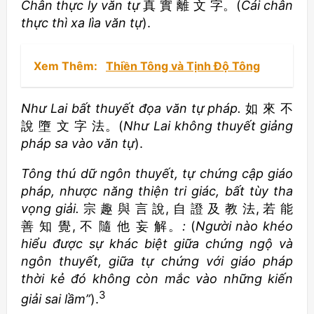
Chân thực ly văn tự
真 實 離 文 字。(
Cái chân
thực thì xa lìa văn tự
).
Xem Thêm:
Thiền Tông và Tịnh Độ Tông
Như Lai bất thuyết đọa văn tự pháp.
如 來 不
說 墮 文 字 法。(
Như Lai không thuyết giảng
pháp sa vào văn tự
).
Tông thú dữ ngôn thuyết, tự chứng cập giáo
pháp, nhược năng thiện tri giác, bất tùy tha
vọng giải.
宗 趣 與 言 說, 自 證 及 教 法, 若 能
善 知 覺, 不 隨 他 妄 解。
:
(
Người nào khéo
hiểu được sự khác biệt giữa chứng ngộ và
ngôn thuyết, giữa tự chứng với giáo pháp
thời kẻ đó không còn mắc vào những kiến
3
giải sai lầm”
).