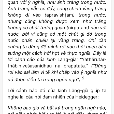
quan với ý nghĩa, như ánh trăng trong nước.
Ánh trăng vẫn có đấy, song chính vầng trăng
không đi vào (
apravishṭam
) trong nước,
nhưng cũng không được xem như trăng
không có chút tương quan (
nirgatam
) nào với
nước, bởi vì cũng có một chút gì đó trong
nước phản chiếu lại vầng trăng. Chỉ cần
chúng ta đừng để mình rơi vào thói quen bàn
suông một cách hời hợt về thực nghĩa. Ðây là
lời cảnh cáo của kinh
Lăng-già
: “
Yathārutār-
thābiniveśasanidhau na prapatata.
” (“Đừng
rơi vào sai lầm vi tế khi chấp vào ý nghĩa như
5
nó được diễn tả trong ngôn ngữ”).
Lời cảnh báo đó của kinh Lăng-già giúp ta
nghe lại câu nói đạm nhiên của Heidegger:
Không bao giờ và bất kỳ trong ngôn ngữ nào,