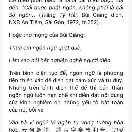
cái điều phát biểu ra lời là cái điều được nói
đến. (Cái được phát ngôn, không phải là cái
Sở ngôn)
. (
Trăng Tỳ Hải,
Bùi Giáng dịch.
NXB.An Tiêm, Sài Gòn, 1972, tr.252).
Hoặc thơ mộng của Bùi Giáng:
Thưa em ngôn ngữ quặt què,
Làm sao nói hết nghiệp nghề
người điên.
Trên bình diện tục đế, ngôn ngữ là phương
tiện thiện xảo để diễn đạt cảm xúc và tư duy.
Nhưng trên bình diện thế đế thì bản thân
ngôn ngữ luôn hạn chế khi diễn đạt nội dung
của kinh nghiệm do những yếu tố bất toàn
của nó, bởi vì:
Vân hà vi ngữ? Vị ngôn tự vọng tưởng hòa
hợp.
云 何 為 語。 謂 言 字 妄 想 和 合。(
Thế