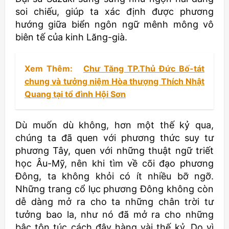
soi chiếu, giúp ta xác định được phương
hướng giữa biển ngôn ngữ mênh mông vô
biên tế của kinh Lăng-già.
Xem Thêm:
Chư Tăng TP.Thủ Đức Bố-tát
chung và tưởng niệm Hòa thượng Thích Nhật
Quang tại tổ đình Hội Sơn
Dù muốn dù không, hơn một thế kỷ qua,
chúng ta đã quen với phương thức suy tư
phương Tây, quen với những thuật ngữ triết
học Âu-Mỹ, nên khi tìm về cõi đạo phương
Đông, ta không khỏi có ít nhiều bỡ ngỡ.
Những trang cổ lục phương Đông không còn
dễ dàng mở ra cho ta những chân trời tư
tưởng bao la, như nó đã mở ra cho những
bậc tôn túc cách đây hàng vài thế kỷ. Do vì